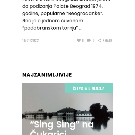
do podizanja Palate Beograd 1974.
godine, popularne “Beograđanke”.
Reč je o jednom čuvenom
“padobranskom tornju”
11/01/2022
6
0
SHARE
NAJZANIMLJIVIJE
ČETVRTA DIMENZIJA
“Sing Sing” na
Čukarici