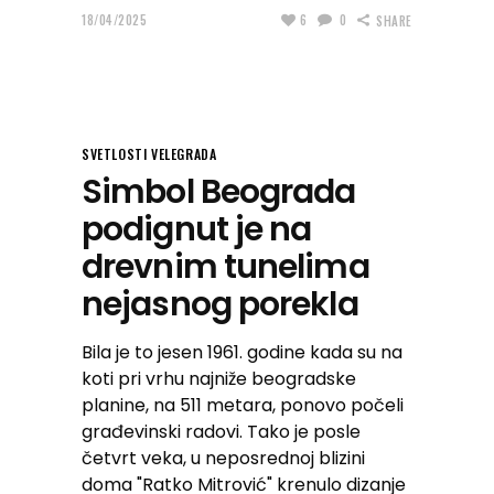
18/04/2025
6
0
SHARE
SVETLOSTI VELEGRADA
Simbol Beograda
podignut je na
drevnim tunelima
nejasnog porekla
Bila je to jesen 1961. godine kada su na
koti pri vrhu najniže beogradske
planine, na 511 metara, ponovo počeli
građevinski radovi. Tako je posle
četvrt veka, u neposrednoj blizini
doma "Ratko Mitrović" krenulo dizanje