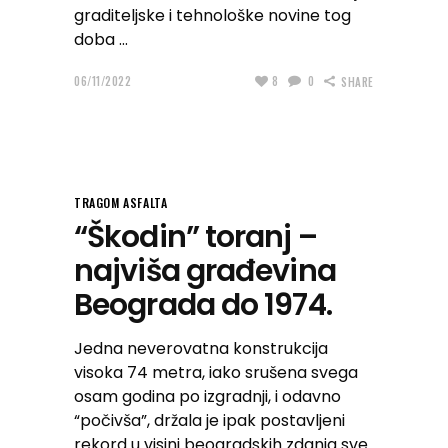
graditeljske i tehnološke novine tog
doba
06/11/2022
8
0
SHARE
TRAGOM ASFALTA
“Škodin” toranj –
najviša građevina
Beograda do 1974.
Jedna neverovatna konstrukcija
visoka 74 metra, iako srušena svega
osam godina po izgradnji, i odavno
“počivša”, držala je ipak postavljeni
rekord u visini beogradskih zdanja sve