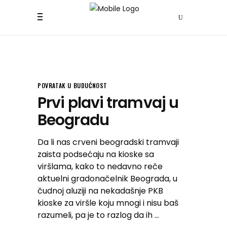
POVRATAK U BUDUĆNOST
Prvi plavi tramvaj u
Beogradu
Da li nas crveni beogradski tramvaji
zaista podsećaju na kioske sa
viršlama, kako to nedavno reče
aktuelni gradonačelnik Beograda, u
čudnoj aluziji na nekadašnje PKB
kioske za viršle koju mnogi i nisu baš
razumeli, pa je to razlog da ih