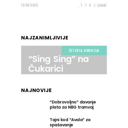
13/08/2025
1
0
SHARE
NAJZANIMLJIVIJE
ČETVRTA DIMENZIJA
“Sing Sing” na
Čukarici
NAJNOVIJE
“Dobrovoljno” davanje
plata za NBG tramvaj
Tajni kod “Avala” za
spašavanje