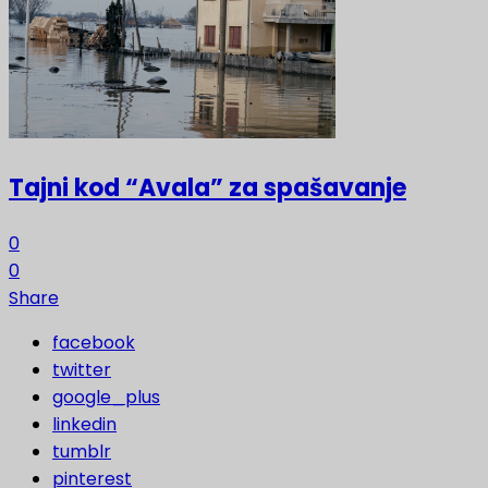
Tajni kod “Avala” za spašavanje
0
0
Share
facebook
twitter
google_plus
linkedin
tumblr
pinterest