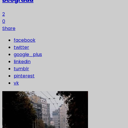
2
0
Share
facebook
twitter
google_plus
linkedin
tumblr
pinterest
vk