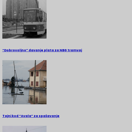
“Dobrovoljno” davanje plata za NBG tramvaj
Tajni kod “Avala” za spašavanje