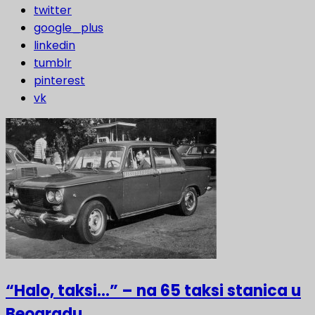
twitter
google_plus
linkedin
tumblr
pinterest
vk
“Halo, taksi…” – na 65 taksi stanica u
Beogradu