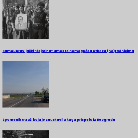
Samoupravljački “šejming” umesto nemogućeg otkaza (ne)radnicima
Spomenik straži koja je zaustavila kugu prispelu iz Beograda