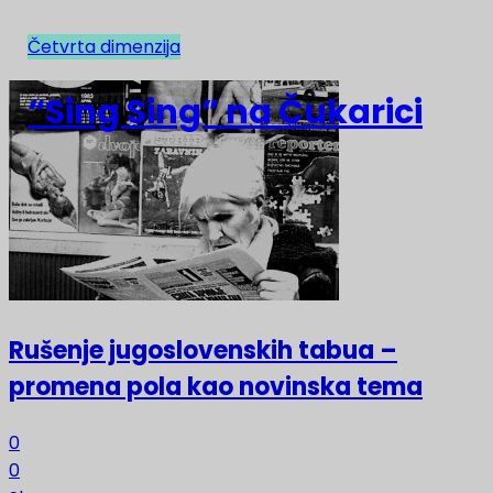
Četvrta dimenzija
NAJNOVIJE
“Sing Sing” na Čukarici
Rušenje jugoslovenskih tabua –
promena pola kao novinska tema
0
0