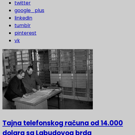
twitter
google_plus
linkedin
tumblr
pinterest
vk
Tajna telefonskog računa od 14.000
dolara sa Labudovog brda