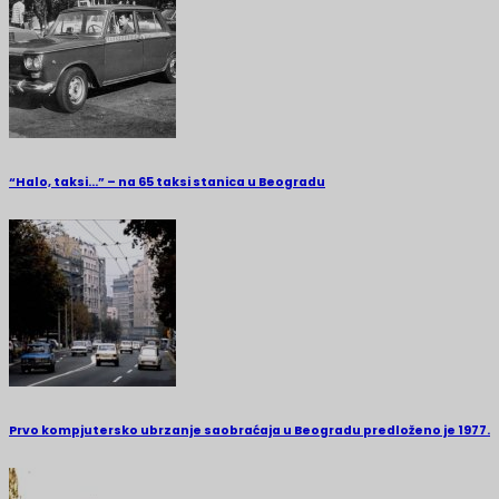
“Halo, taksi…” – na 65 taksi stanica u Beogradu
Prvo kompjutersko ubrzanje saobraćaja u Beogradu predloženo je 1977.