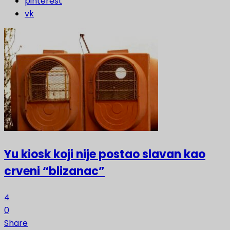
pinterest
vk
Yu kiosk koji nije postao slavan kao
crveni “blizanac”
4
0
Share