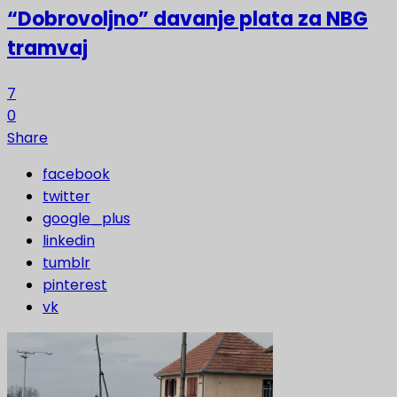
“Dobrovoljno” davanje plata za NBG
tramvaj
7
0
Share
facebook
twitter
google_plus
linkedin
tumblr
pinterest
vk