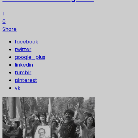
1
0
Share
facebook
twitter
google_plus
linkedin
tumblr
pinterest
vk