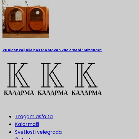
Yu kiosk koji nije postao slavan kao crveni “blizanac”
Tragom asfalta
Kaldrmaši
Svetlosti velegrada