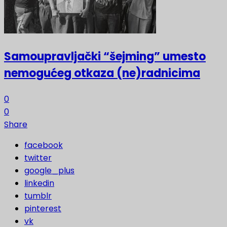
Samoupravljački “šejming” umesto
nemogućeg otkaza (ne)radnicima
0
0
Share
facebook
twitter
google_plus
linkedin
tumblr
pinterest
vk