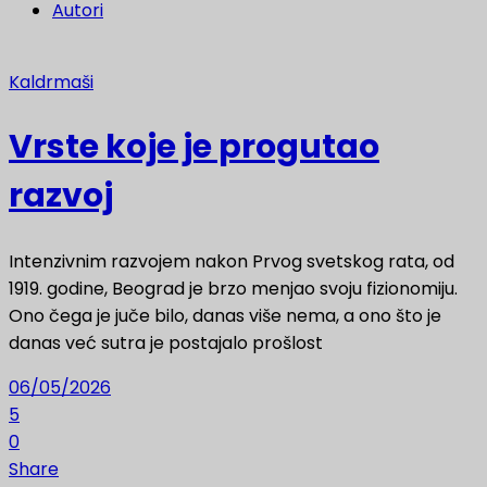
Autori
Kaldrmaši
Vrste koje je progutao
razvoj
Intenzivnim razvojem nakon Prvog svetskog rata, od
1919. godine, Beograd je brzo menjao svoju fizionomiju.
Ono čega je juče bilo, danas više nema, a ono što je
danas već sutra je postajalo prošlost
06/05/2026
5
0
Share