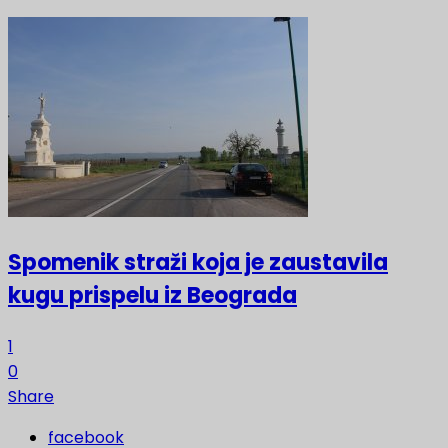
Spomenik straži koja je zaustavila
kugu prispelu iz Beograda
1
0
Share
facebook