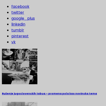
facebook
twitter
google_plus
linkedin
tumblr
pinterest
vk
Rušenje jugoslovenskih tabua – promena pola kao novinska tema