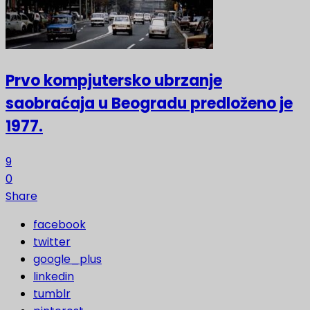
Prvo kompjutersko ubrzanje
saobraćaja u Beogradu predloženo je
1977.
9
0
Share
facebook
twitter
google_plus
linkedin
tumblr