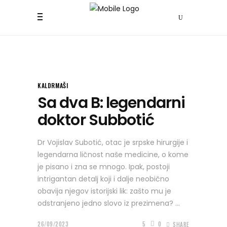
KALDRMAŠI
Sa dva B: legendarni
doktor Subbotić
Dr Vojislav Subotić, otac je srpske hirurgije i
legendarna ličnost naše medicine, o kome
je pisano i zna se mnogo. Ipak, postoji
intrigantan detalj koji i dalje neobično
obavija njegov istorijski lik: zašto mu je
odstranjeno jedno slovo iz prezimena?
26/09/2023
5
0
SHARE