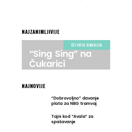
NAJZANIMLJIVIJE
ČETVRTA DIMENZIJA
“Sing Sing” na
Čukarici
NAJNOVIJE
“Dobrovoljno” davanje
plata za NBG tramvaj
Tajni kod “Avala” za
spašavanje