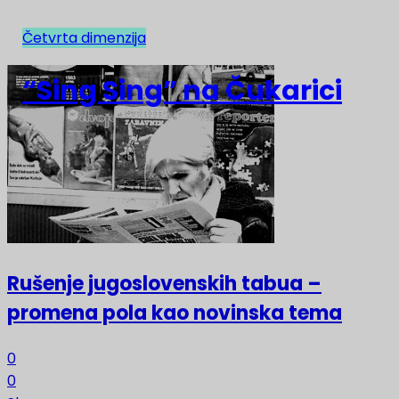
Četvrta dimenzija
NAJNOVIJE
“Sing Sing” na Čukarici
Rušenje jugoslovenskih tabua –
promena pola kao novinska tema
0
0