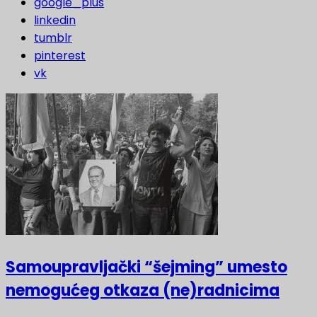
google_plus
linkedin
tumblr
pinterest
vk
Samoupravljački “šejming” umesto
nemogućeg otkaza (ne)radnicima