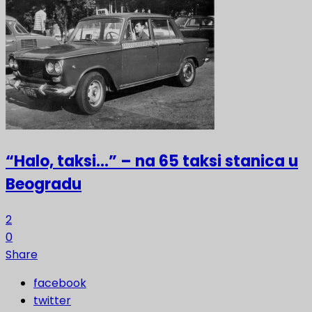
“Halo, taksi…” – na 65 taksi stanica u
Beogradu
2
0
Share
facebook
twitter