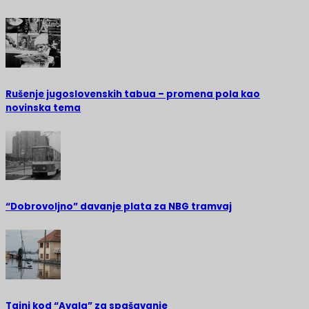
Rušenje jugoslovenskih tabua – promena pola kao
novinska tema
“Dobrovoljno” davanje plata za NBG tramvaj
Tajni kod “Avala” za spašavanje