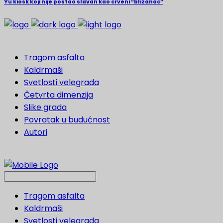
Yu kiosk koji nije postao slavan kao crveni “blizanac”
Tragom asfalta
Kaldrmaši
Svetlosti velegrada
Četvrta dimenzija
Slike grada
Povratak u budućnost
Autori
Tragom asfalta
Kaldrmaši
Svetlosti velegrada