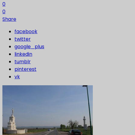
0
0
Share
facebook
twitter
google_plus
linkedin
tumblr
pinterest
vk