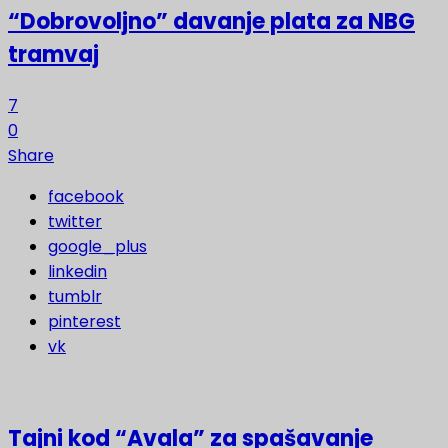
“Dobrovoljno” davanje plata za NBG
tramvaj
7
0
Share
facebook
twitter
google_plus
linkedin
tumblr
pinterest
vk
Tajni kod “Avala” za spašavanje