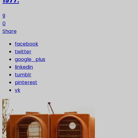
1977.
9
0
Share
facebook
twitter
google_plus
linkedin
tumblr
pinterest
vk