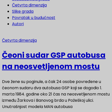
Četvrta dimenzija
Slike grada
Povratak u budućnost
Autori
Četvrta dimenzija
Čeoni sudar GSP autobusa
na neosvetljenom mostu
Dve žene su poginule, a čak 24 osobe povređene u
čeonom sudaru dva autobusa GSP koji se dogodio 1.
marta 1984. godine oko 21 čas na neosvetljenom mostu
između Žarkova i Banovog brda u Požeškoj ulici.
Unutrašnjost modela MAN autobusa