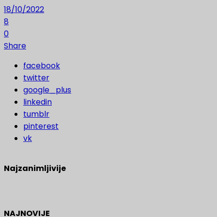
18/10/2022
8
0
Share
facebook
twitter
google_plus
linkedin
tumblr
pinterest
vk
Najzanimljivije
NAJNOVIJE