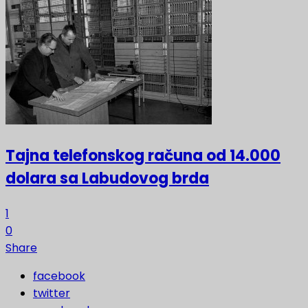
Tajna telefonskog računa od 14.000
dolara sa Labudovog brda
1
0
Share
facebook
twitter