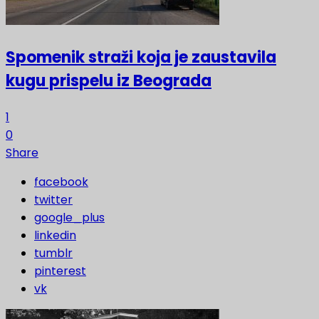
Spomenik straži koja je zaustavila
kugu prispelu iz Beograda
1
0
Share
facebook
twitter
google_plus
linkedin
tumblr
pinterest
vk