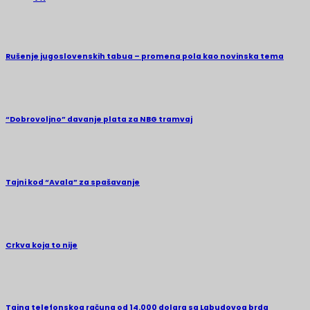
Rušenje jugoslovenskih tabua – promena pola kao novinska tema
“Dobrovoljno” davanje plata za NBG tramvaj
Tajni kod “Avala” za spašavanje
Crkva koja to nije
Tajna telefonskog računa od 14.000 dolara sa Labudovog brda