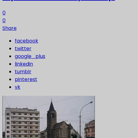
0
0
Share
facebook
twitter
google_plus
linkedin
tumblr
pinterest
vk