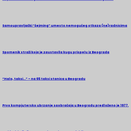
Samoupravljački “šejming” umesto nemogućeg otkaza (ne)radnicima
Spomenik straži koja je zaustavila kugu prispelu iz Beograda
“Halo, taksi…” – na 65 taksi stanica u Beogradu
Prvo kompjutersko ubrzanje saobraćaja u Beogradu predloženo je 1977.