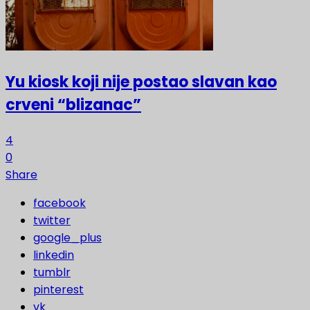
Yu kiosk koji nije postao slavan kao
crveni “blizanac”
4
0
Share
facebook
twitter
google_plus
linkedin
tumblr
pinterest
vk