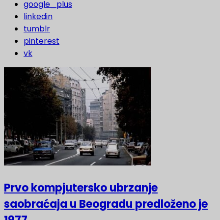
google_plus
linkedin
tumblr
pinterest
vk
Prvo kompjutersko ubrzanje
saobraćaja u Beogradu predloženo je