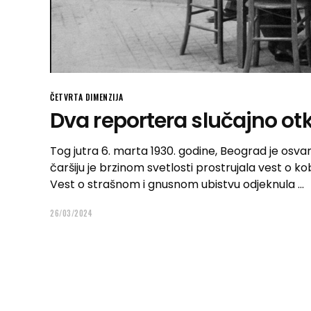
ČETVRTA DIMENZIJA
Dva reportera slučajno otk
Tog jutra 6. marta 1930. godine, Beograd je osvanu
čaršiju je brzinom svetlosti prostrujala vest o k
Vest o strašnom i gnusnom ubistvu odjeknula
26/03/2024