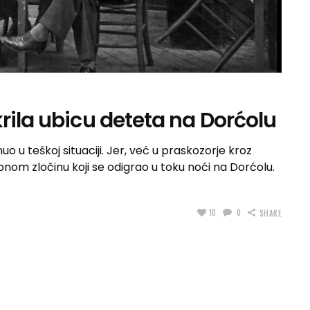
rila ubicu deteta na Dorćolu
o u teškoj situaciji. Jer, već u praskozorje kroz
obnom zločinu koji se odigrao u toku noći na Dorćolu.
10
0
SHARE