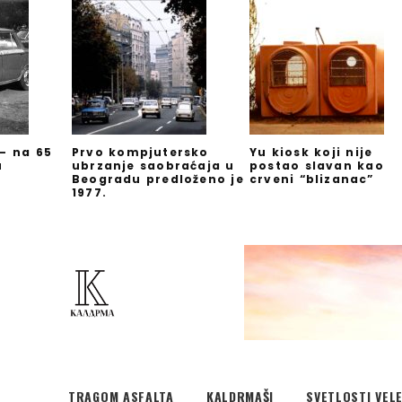
 – na 65
Prvo kompjutersko
Yu kiosk koji nije
u
ubrzanje saobraćaja u
postao slavan kao
Beogradu predloženo je
crveni “blizanac”
1977.
TRAGOM ASFALTA
KALDRMAŠI
SVETLOSTI VEL