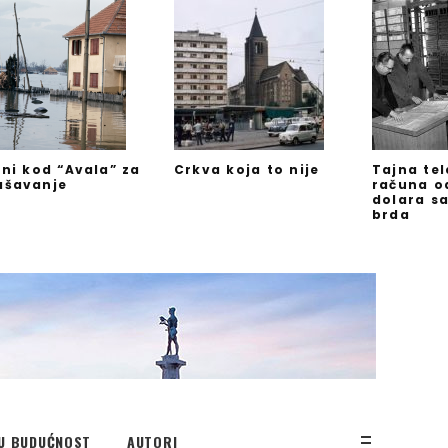
jni kod “Avala” za
Crkva koja to nije
Tajna te
ašavanje
računa o
dolara s
brda
U BUDUĆNOST
AUTORI