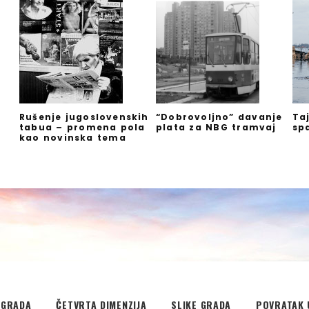
Rušenje jugoslovenskih
“Dobrovoljno” davanje
Ta
tabua – promena pola
plata za NBG tramvaj
sp
kao novinska tema
EGRADA
ČETVRTA DIMENZIJA
SLIKE GRADA
POVRATAK 