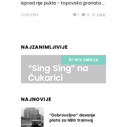
ispred nje pukla - topovska granata
23/03/2024
1
0
SHARE
NAJZANIMLJIVIJE
ČETVRTA DIMENZIJA
“Sing Sing” na
Čukarici
NAJNOVIJE
“Dobrovoljno” davanje
plata za NBG tramvaj