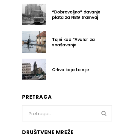
“Dobrovoljno” davanje
plata za NBG tramvaj
Tajni kod “Avala” za
spašavanje
Crkva koja to nije
PRETRAGA
Search
for:
DRUŠTVENE MREŽE