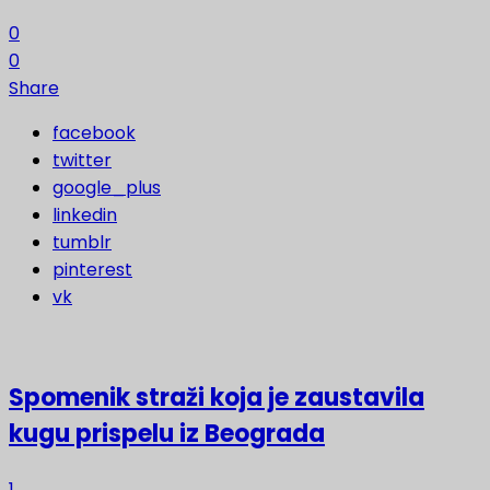
0
0
Share
facebook
twitter
google_plus
linkedin
tumblr
pinterest
vk
Spomenik straži koja je zaustavila
kugu prispelu iz Beograda
1