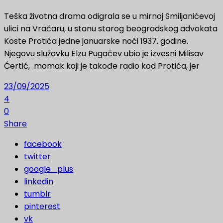
Teška životna drama odigrala se u mirnoj Smiljanićevoj
ulici na Vračaru, u stanu starog beogradskog advokata
Koste Protića jedne januarske noći 1937. godine.
Njegovu služavku Elzu Pugačev ubio je izvesni Milisav
Ćertić, momak koji je takođe radio kod Protića, jer
23/09/2025
4
0
Share
facebook
twitter
google_plus
linkedin
tumblr
pinterest
vk