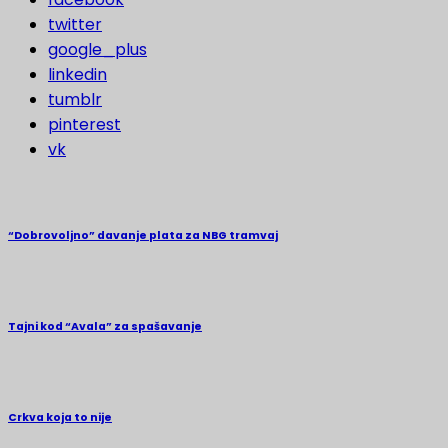
twitter
google_plus
linkedin
tumblr
pinterest
vk
“Dobrovoljno” davanje plata za NBG tramvaj
Tajni kod “Avala” za spašavanje
Crkva koja to nije