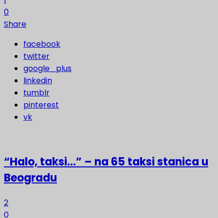
0
Share
facebook
twitter
google_plus
linkedin
tumblr
pinterest
vk
“Halo, taksi…” – na 65 taksi stanica u
Beogradu
2
0