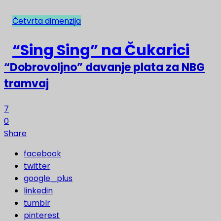
Četvrta dimenzija
NAJNOVIJE
“Sing Sing” na Čukarici
“Dobrovoljno” davanje plata za NBG
tramvaj
7
0
Share
facebook
twitter
google_plus
linkedin
tumblr
pinterest