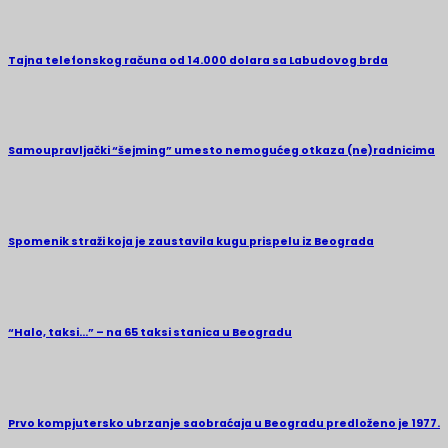
Tajna telefonskog računa od 14.000 dolara sa Labudovog brda
Samoupravljački “šejming” umesto nemogućeg otkaza (ne)radnicima
Spomenik straži koja je zaustavila kugu prispelu iz Beograda
“Halo, taksi…” – na 65 taksi stanica u Beogradu
Prvo kompjutersko ubrzanje saobraćaja u Beogradu predloženo je 1977.