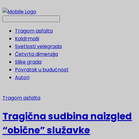
Tragom asfalta
Kaldrmaši
Svetlosti velegrada
Četvrta dimenzija
Slike grada
Povratak u budućnost
Autori
Tragom asfalta
Tragična sudbina naizgled
“obične” služavke