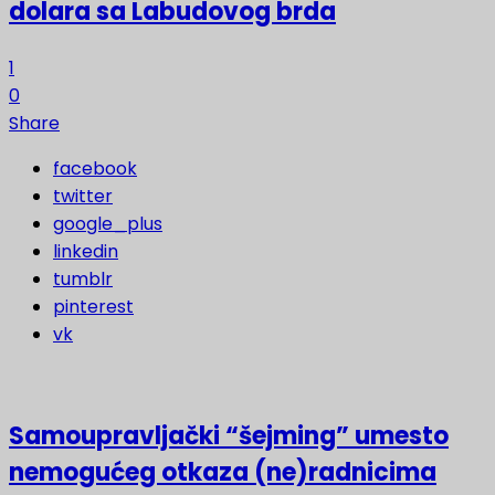
dolara sa Labudovog brda
1
0
Share
facebook
twitter
google_plus
linkedin
tumblr
pinterest
vk
Samoupravljački “šejming” umesto
nemogućeg otkaza (ne)radnicima