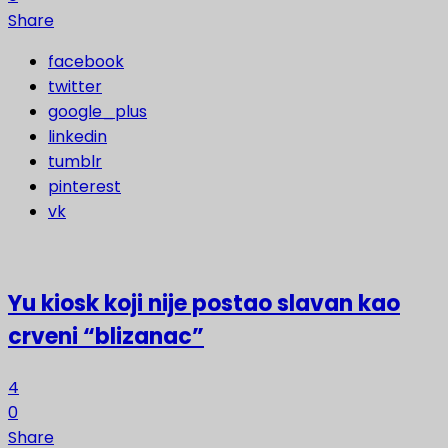
Share
facebook
twitter
google_plus
linkedin
tumblr
pinterest
vk
Yu kiosk koji nije postao slavan kao
crveni “blizanac”
4
0
Share