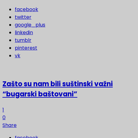
facebook
twitter
google_plus
linkedin
tumblr
pinterest
vk
Zašto su nam bili suštinski važni
“bugarski baštovani”
1
0
Share
facebook