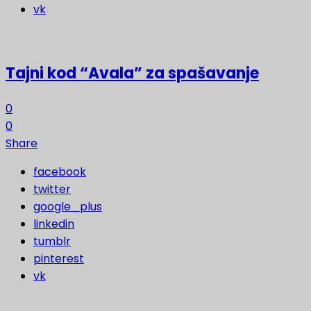
vk
Tajni kod “Avala” za spašavanje
0
0
Share
facebook
twitter
google_plus
linkedin
tumblr
pinterest
vk