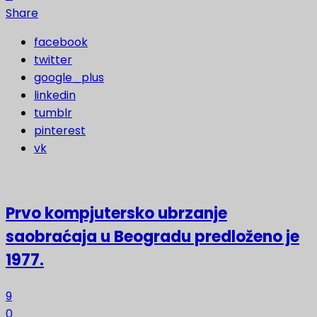
Share
facebook
twitter
google_plus
linkedin
tumblr
pinterest
vk
Prvo kompjutersko ubrzanje
saobraćaja u Beogradu predloženo je
1977.
9
0