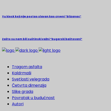
Yu kiosk koji nije postao slavan kao crveni “blizanac”
Zašto su nam bili suštinski važni “bugarski baštovani”
Tragom asfalta
Kaldrmaši
Svetlosti velegrada
Četvrta dimenzija
Slike grada
Povratak u budućnost
Autori