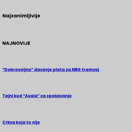
Najzanimljivije
NAJNOVIJE
“Dobrovoljno” davanje plata za NBG tramvaj
Tajni kod “Avala” za spašavanje
Crkva koja to nije