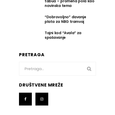
tabua – promena pola kao
novinska tema
“Dobrovoljno” davanje
plata za NBG tramvaj
Tajni kod “Avala” za
spašavanje
PRETRAGA
Search
for:
DRUŠTVENE MREŽE