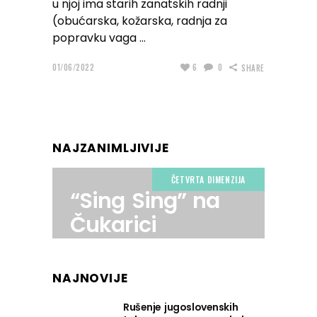
u njoj ima starih zanatskih radnji
(obućarska, kožarska, radnja za
popravku vaga
01/06/2022
6
0
SHARE
NAJZANIMLJIVIJE
ČETVRTA DIMENZIJA
“Sing Sing” na
Čukarici
NAJNOVIJE
Rušenje jugoslovenskih