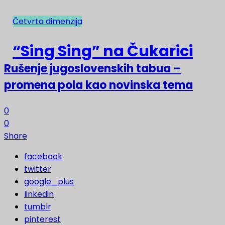
Četvrta dimenzija
NAJNOVIJE
“Sing Sing” na Čukarici
Rušenje jugoslovenskih tabua –
promena pola kao novinska tema
0
0
Share
facebook
twitter
google_plus
linkedin
tumblr
pinterest