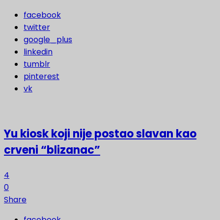
facebook
twitter
google_plus
linkedin
tumblr
pinterest
vk
Yu kiosk koji nije postao slavan kao
crveni “blizanac”
4
0
Share
facebook