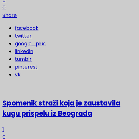
0
Share
facebook
twitter
google_plus
linkedin
tumblr
pinterest
vk
Spomenik straži koja je zaustavila
kugu prispelu iz Beograda
1
0