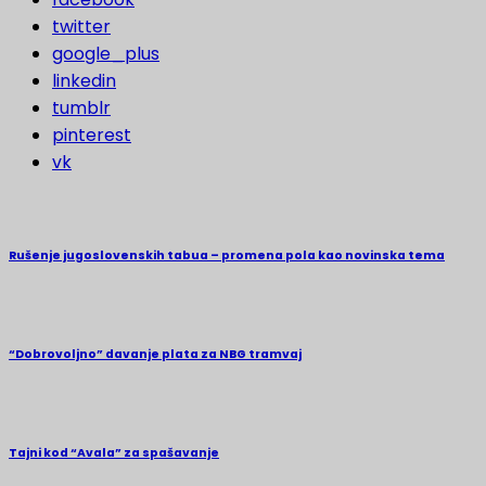
twitter
google_plus
linkedin
tumblr
pinterest
vk
Rušenje jugoslovenskih tabua – promena pola kao novinska tema
“Dobrovoljno” davanje plata za NBG tramvaj
Tajni kod “Avala” za spašavanje