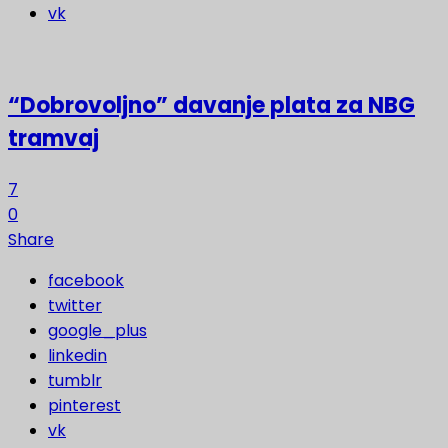
vk
“Dobrovoljno” davanje plata za NBG
tramvaj
7
0
Share
facebook
twitter
google_plus
linkedin
tumblr
pinterest
vk