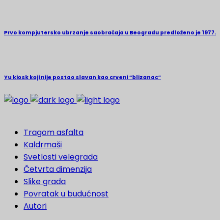
Prvo kompjutersko ubrzanje saobraćaja u Beogradu predloženo je 1977.
Yu kiosk koji nije postao slavan kao crveni “blizanac”
Tragom asfalta
Kaldrmaši
Svetlosti velegrada
Četvrta dimenzija
Slike grada
Povratak u budućnost
Autori