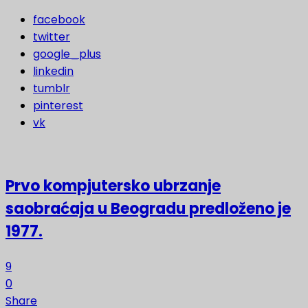
facebook
twitter
google_plus
linkedin
tumblr
pinterest
vk
Prvo kompjutersko ubrzanje
saobraćaja u Beogradu predloženo je
1977.
9
0
Share