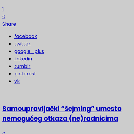
1
0
Share
facebook
twitter
google_plus
linkedin
tumblr
pinterest
vk
Samoupravljački “šejming” umesto
nemogućeg otkaza (ne)radnicima
0