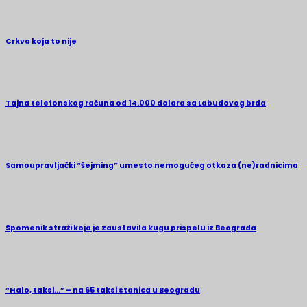
Crkva koja to nije
Tajna telefonskog računa od 14.000 dolara sa Labudovog brda
Samoupravljački “šejming” umesto nemogućeg otkaza (ne)radnicima
Spomenik straži koja je zaustavila kugu prispelu iz Beograda
“Halo, taksi…” – na 65 taksi stanica u Beogradu