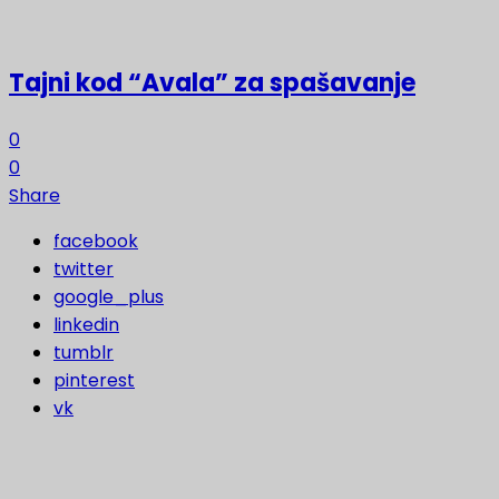
Tajni kod “Avala” za spašavanje
0
0
Share
facebook
twitter
google_plus
linkedin
tumblr
pinterest
vk