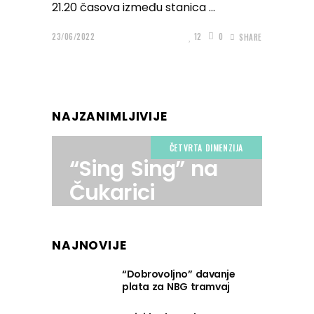
21.20 časova između stanica
23/06/2022
12
0
SHARE
NAJZANIMLJIVIJE
ČETVRTA DIMENZIJA
“Sing Sing” na
Čukarici
NAJNOVIJE
“Dobrovoljno” davanje
plata za NBG tramvaj