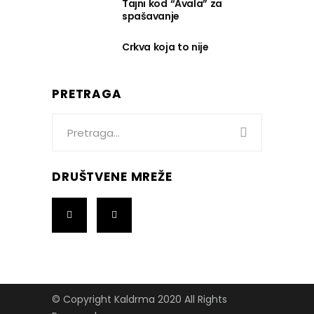
Tajni kod “Avala” za
spašavanje
Crkva koja to nije
PRETRAGA
Search
for:
DRUŠTVENE MREŽE
© Copyright Kaldrma 2020 All Rights