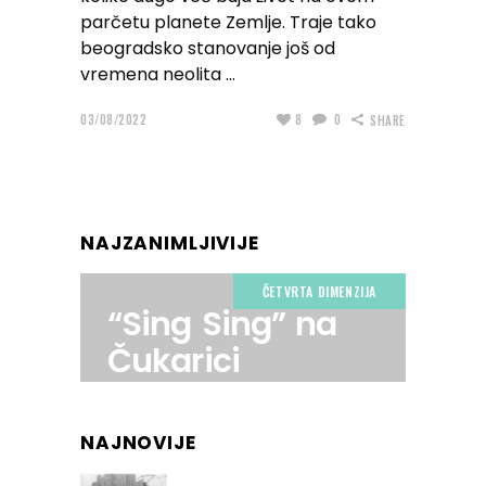
parčetu planete Zemlje. Traje tako
beogradsko stanovanje još od
vremena neolita
03/08/2022
8
0
SHARE
NAJZANIMLJIVIJE
ČETVRTA DIMENZIJA
“Sing Sing” na
Čukarici
NAJNOVIJE