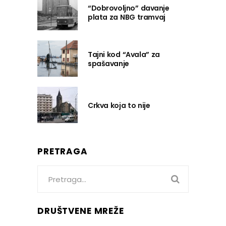
“Dobrovoljno” davanje
plata za NBG tramvaj
Tajni kod “Avala” za
spašavanje
Crkva koja to nije
PRETRAGA
Search
for:
DRUŠTVENE MREŽE