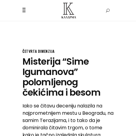
ČETVRTA DIMENZIJA
Misterija “Sime
Igumanova”
polomljenog
čekićima i besom
Iako se čitavu deceniju nalazila na
najprometnijem mestu u Beogradu, na
samim Terazijama, i to tako da je
dominirala čitavim trgom, o tome
kako je tačno izgledala skulptura