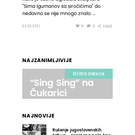
"Sima Igumanov sa siročićima" do
nedavno se nije mnogo znalo.
03/03/2021
14
0
SHARE
NAJZANIMLJIVIJE
ČETVRTA DIMENZIJA
“Sing Sing” na
Čukarici
NAJNOVIJE
Rušenje jugoslovenskih