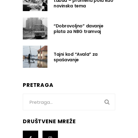
tabua – promena pola kao
novinska tema
“Dobrovoljno” davanje
plata za NBG tramvaj
Tajni kod “Avala” za
spašavanje
PRETRAGA
Search
for:
DRUŠTVENE MREŽE