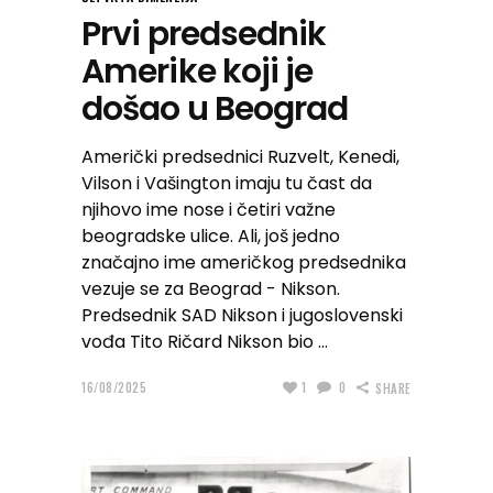
Prvi predsednik
Amerike koji je
došao u Beograd
Američki predsednici Ruzvelt, Kenedi,
Vilson i Vašington imaju tu čast da
njihovo ime nose i četiri važne
beogradske ulice. Ali, još jedno
značajno ime američkog predsednika
vezuje se za Beograd - Nikson.
Predsednik SAD Nikson i jugoslovenski
vođa Tito Ričard Nikson bio
16/08/2025
1
0
SHARE