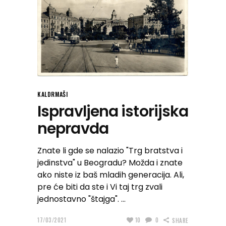
KALDRMAŠI
Ispravljena istorijska
nepravda
Znate li gde se nalazio "Trg bratstva i
jedinstva" u Beogradu? Možda i znate
ako niste iz baš mladih generacija. Ali,
pre će biti da ste i Vi taj trg zvali
jednostavno "štajga".
17/03/2021
10
0
SHARE