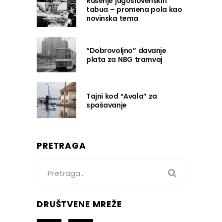
Rušenje jugoslovenskih
tabua – promena pola kao
novinska tema
“Dobrovoljno” davanje
plata za NBG tramvaj
Tajni kod “Avala” za
spašavanje
PRETRAGA
Search
for:
DRUŠTVENE MREŽE