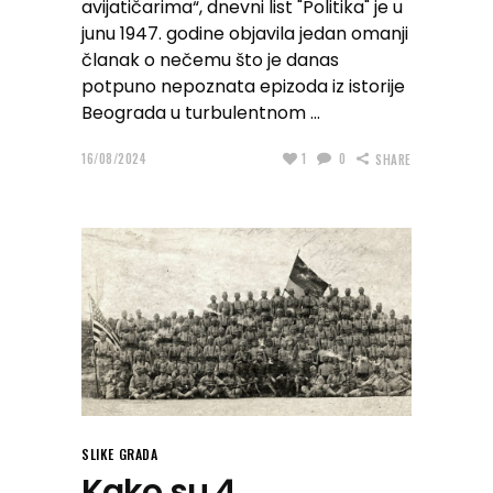
avijatičarima“, dnevni list "Politika" je u
junu 1947. godine objavila jedan omanji
članak o nečemu što je danas
potpuno nepoznata epizoda iz istorije
Beograda u turbulentnom
16/08/2024
1
0
SHARE
SLIKE GRADA
Kako su 4