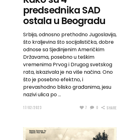
predsednika SAD
ostala u Beogradu
Srbija, odnosno prethodno Jugoslavija,
što kraljevina što socijalistička, dobre
odnose sa Sjedinjenim Američkim
Državama, posebno u teškim
vremenima Prvog i Drugog svetskog
rata, iskazivala je na više načina. Ono
što je posebno efektno, i
prevashodno blisko građanima, jesu
nazivi ulica po
17/02/2023
7
0
SHARE