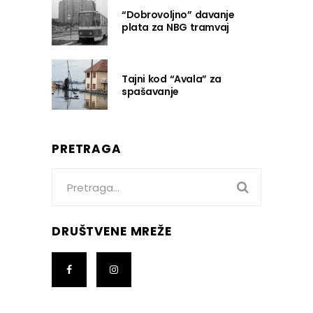
“Dobrovoljno” davanje
plata za NBG tramvaj
Tajni kod “Avala” za
spašavanje
PRETRAGA
Search
for:
DRUŠTVENE MREŽE