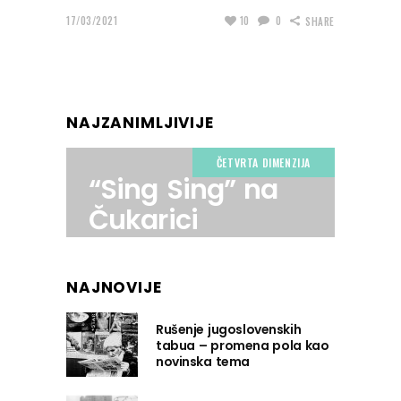
17/03/2021
10
0
SHARE
NAJZANIMLJIVIJE
ČETVRTA DIMENZIJA
“Sing Sing” na
Čukarici
NAJNOVIJE
Rušenje jugoslovenskih
tabua – promena pola kao
novinska tema