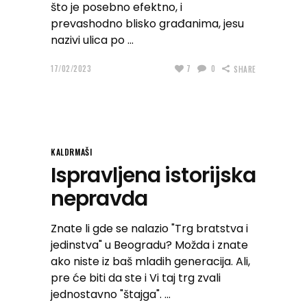
što je posebno efektno, i
prevashodno blisko građanima, jesu
nazivi ulica po
17/02/2023
7
0
SHARE
KALDRMAŠI
Ispravljena istorijska
nepravda
Znate li gde se nalazio "Trg bratstva i
jedinstva" u Beogradu? Možda i znate
ako niste iz baš mladih generacija. Ali,
pre će biti da ste i Vi taj trg zvali
jednostavno "štajga".