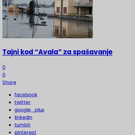
Tajni kod “Avala” za spašavanje
0
0
Share
facebook
twitter
google_plus
linkedin
tumblr
pinterest