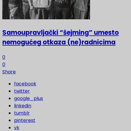
Samoupravljački “šejming” umesto
nemogućeg otkaza (ne)radnicima
0
0
Share
facebook
twitter
google_plus
linkedin
tumblr
pinterest
vk