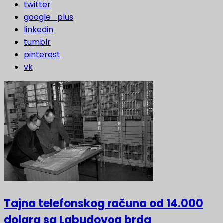
twitter
google_plus
linkedin
tumblr
pinterest
vk
Tajna telefonskog računa od 14.000
dolara sa Labudovog brda