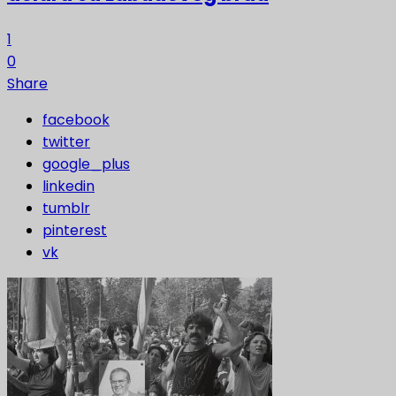
1
0
Share
facebook
twitter
google_plus
linkedin
tumblr
pinterest
vk