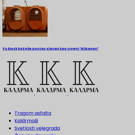
Yu kiosk koji nije postao slavan kao crveni “blizanac”
Tragom asfalta
Kaldrmaši
Svetlosti velegrada