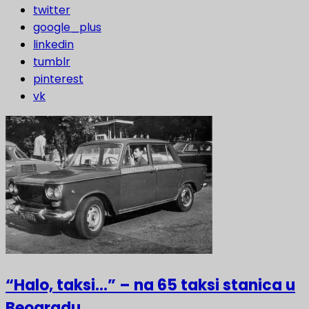
twitter
google_plus
linkedin
tumblr
pinterest
vk
“Halo, taksi…” – na 65 taksi stanica u
Beogradu