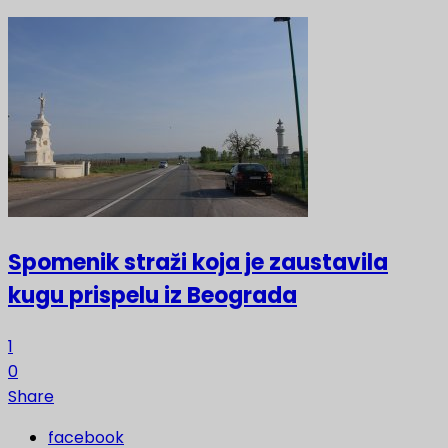
Spomenik straži koja je zaustavila
kugu prispelu iz Beograda
1
0
Share
facebook