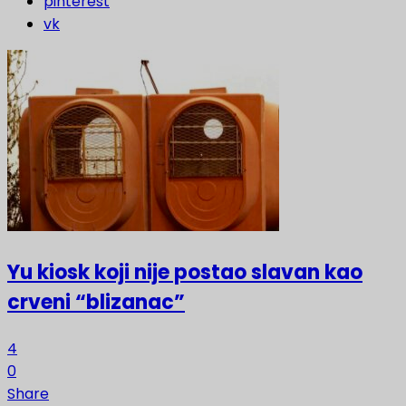
pinterest
vk
Yu kiosk koji nije postao slavan kao
crveni “blizanac”
4
0
Share