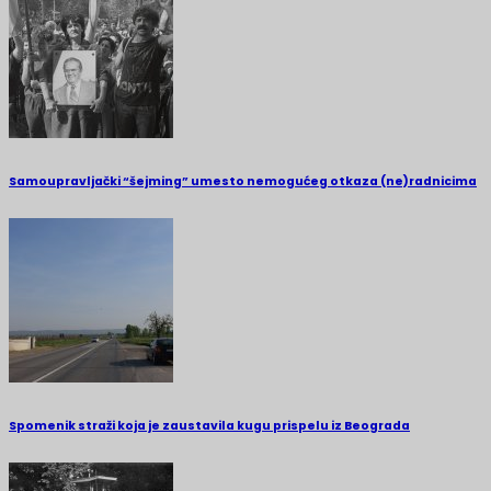
Samoupravljački “šejming” umesto nemogućeg otkaza (ne)radnicima
Spomenik straži koja je zaustavila kugu prispelu iz Beograda