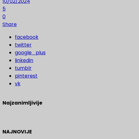
10/02/2024
5
0
Share
facebook
twitter
google_plus
linkedin
tumblr
pinterest
vk
Najzanimljivije
NAJNOVIJE