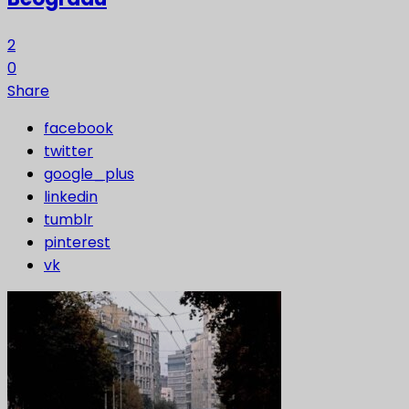
2
0
Share
facebook
twitter
google_plus
linkedin
tumblr
pinterest
vk