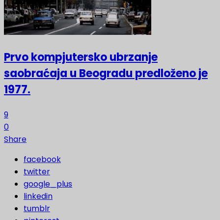
Prvo kompjutersko ubrzanje
saobraćaja u Beogradu predloženo je
1977.
9
0
Share
facebook
twitter
google_plus
linkedin
tumblr