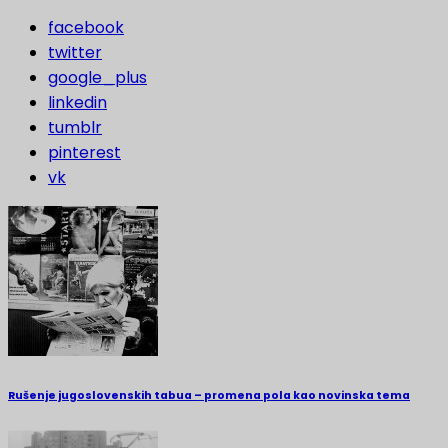
facebook
twitter
google_plus
linkedin
tumblr
pinterest
vk
Rušenje jugoslovenskih tabua – promena pola kao novinska tema