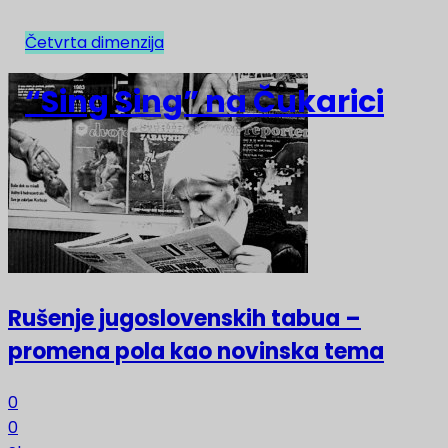
Četvrta dimenzija
NAJNOVIJE
“Sing Sing” na Čukarici
Rušenje jugoslovenskih tabua –
promena pola kao novinska tema
0
0