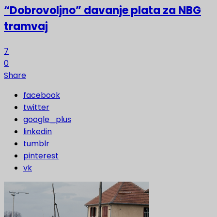
“Dobrovoljno” davanje plata za NBG
tramvaj
7
0
Share
facebook
twitter
google_plus
linkedin
tumblr
pinterest
vk