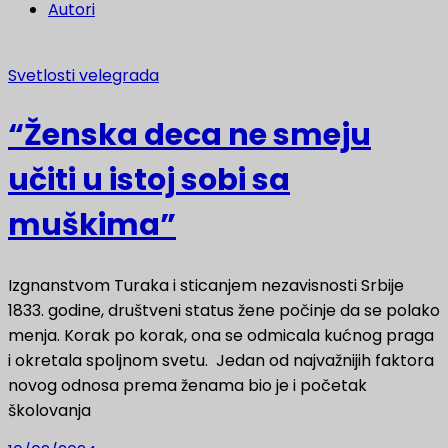
Autori
Svetlosti velegrada
“Ženska deca ne smeju
učiti u istoj sobi sa
muškima”
Izgnanstvom Turaka i sticanjem nezavisnosti Srbije
1833. godine, društveni status žene počinje da se polako
menja. Korak po korak, ona se odmicala kućnog praga
i okretala spoljnom svetu. Jedan od najvažnijih faktora
novog odnosa prema ženama bio je i početak
školovanja