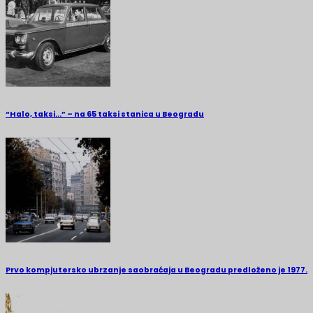
“Halo, taksi…” – na 65 taksi stanica u Beogradu
Prvo kompjutersko ubrzanje saobraćaja u Beogradu predloženo je 1977.