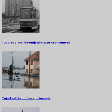
“Dobrovoljno” davanje plata za NBG tramvaj
Tajni kod “Avala” za spašavanje