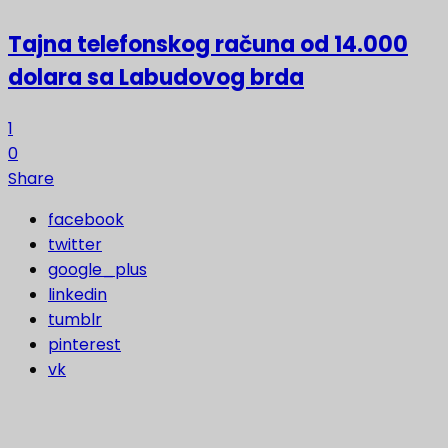
Tajna telefonskog računa od 14.000
dolara sa Labudovog brda
1
0
Share
facebook
twitter
google_plus
linkedin
tumblr
pinterest
vk