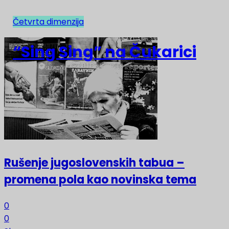
Četvrta dimenzija
NAJNOVIJE
“Sing Sing” na Čukarici
Rušenje jugoslovenskih tabua –
promena pola kao novinska tema
0
0