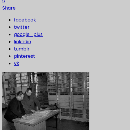
0
Share
facebook
twitter
google_plus
linkedin
tumblr
pinterest
vk