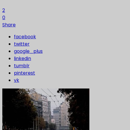
2
0
Share
facebook
twitter
google_plus
linkedin
tumblr
pinterest
vk