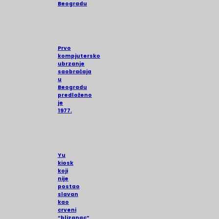
Beogradu
Prvo
kompjutersko
ubrzanje
saobraćaja
u
Beogradu
predloženo
je
1977.
Yu
kiosk
koji
nije
postao
slavan
kao
crveni
“blizanac”