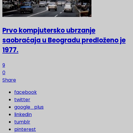
Prvo kompjutersko ubrzanje
saobraćaja u Beogradu predloženo je
1977.
9
0
Share
facebook
twitter
google_plus
linkedin
tumblr
pinterest