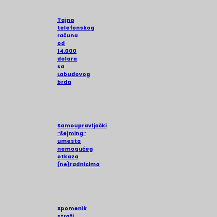
Tajna
telefonskog
računa
od
14.000
dolara
sa
Labudovog
brda
Samoupravljački
“šejming”
umesto
nemogućeg
otkaza
(ne)radnicima
Spomenik
straži