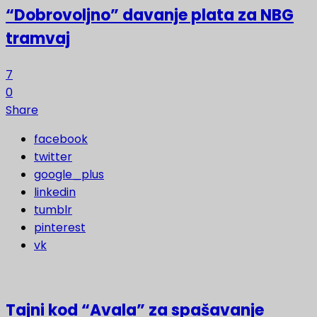
“Dobrovoljno” davanje plata za NBG
tramvaj
7
0
Share
facebook
twitter
google_plus
linkedin
tumblr
pinterest
vk
Tajni kod “Avala” za spašavanje