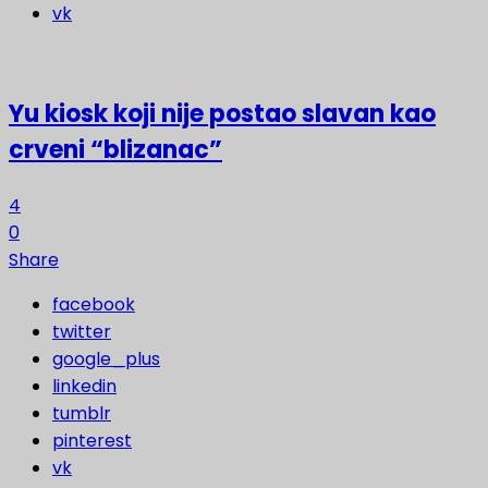
vk
Yu kiosk koji nije postao slavan kao
crveni “blizanac”
4
0
Share
facebook
twitter
google_plus
linkedin
tumblr
pinterest
vk