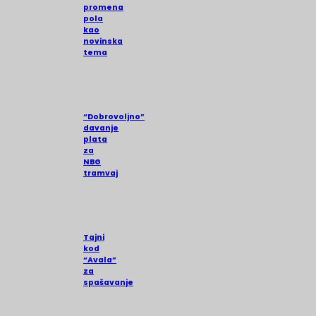
promena
pola
kao
novinska
tema
“Dobrovoljno”
davanje
plata
za
NBG
tramvaj
Tajni
kod
“Avala”
za
spašavanje