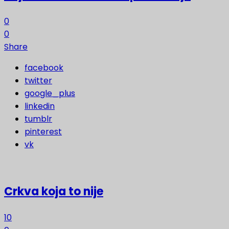
0
0
Share
facebook
twitter
google_plus
linkedin
tumblr
pinterest
vk
Crkva koja to nije
10