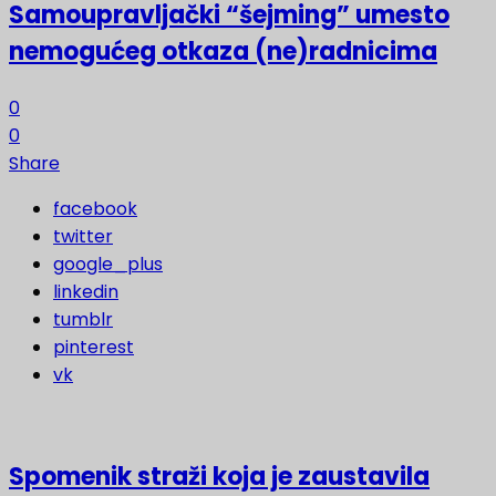
Samoupravljački “šejming” umesto
nemogućeg otkaza (ne)radnicima
0
0
Share
facebook
twitter
google_plus
linkedin
tumblr
pinterest
vk
Spomenik straži koja je zaustavila