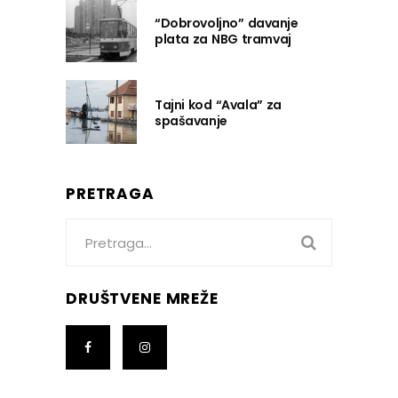
“Dobrovoljno” davanje
plata za NBG tramvaj
Tajni kod “Avala” za
spašavanje
PRETRAGA
Search
for:
DRUŠTVENE MREŽE