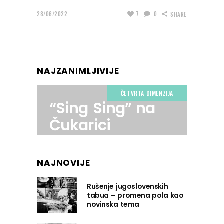
28/06/2022
7
0
SHARE
NAJZANIMLJIVIJE
ČETVRTA DIMENZIJA
“Sing Sing” na
Čukarici
NAJNOVIJE
Rušenje jugoslovenskih
tabua – promena pola kao
novinska tema