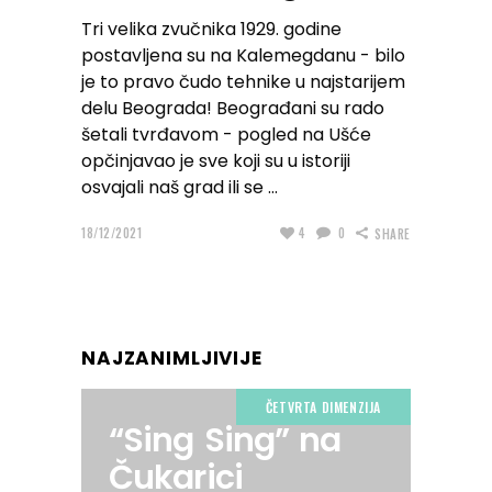
Tri velika zvučnika 1929. godine
postavljena su na Kalemegdanu - bilo
je to pravo čudo tehnike u najstarijem
delu Beograda! Beograđani su rado
šetali tvrđavom - pogled na Ušće
opčinjavao je sve koji su u istoriji
osvajali naš grad ili se
18/12/2021
4
0
SHARE
NAJZANIMLJIVIJE
ČETVRTA DIMENZIJA
“Sing Sing” na
Čukarici