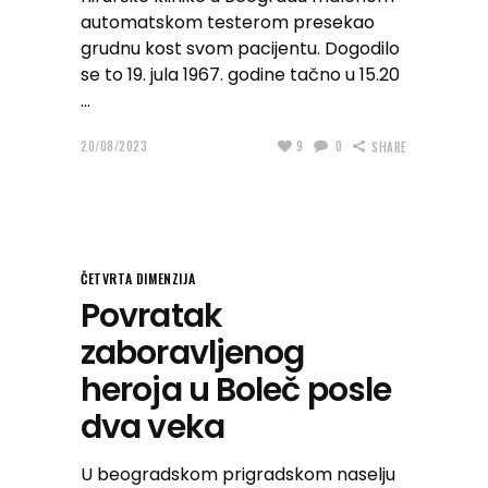
automatskom testerom presekao
grudnu kost svom pacijentu. Dogodilo
se to 19. jula 1967. godine tačno u 15.20
20/08/2023
9
0
SHARE
ČETVRTA DIMENZIJA
Povratak
zaboravljenog
heroja u Boleč posle
dva veka
U beogradskom prigradskom naselju