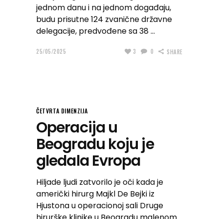
jednom danu i na jednom događaju,
budu prisutne 124 zvanične državne
delegacije, predvođene sa 38
25/05/2025
3
0
SHARE
ČETVRTA DIMENZIJA
Operacija u
Beogradu koju je
gledala Evropa
Hiljade ljudi zatvorilo je oči kada je
američki hirurg Majkl De Bejki iz
Hjustona u operacionoj sali Druge
hirurške klinike u Beogradu malenom