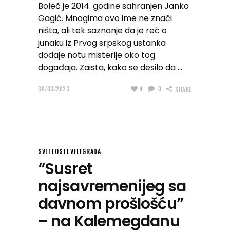
Boleč je 2014. godine sahranjen Janko
Gagić. Mnogima ovo ime ne znači
ništa, ali tek saznanje da je reč o
junaku iz Prvog srpskog ustanka
dodaje notu misterije oko tog
događaja. Zaista, kako se desilo da
30/03/2023
4
0
SHARE
SVETLOSTI VELEGRADA
“Susret
najsavremenijeg sa
davnom prošlošću”
– na Kalemegdanu