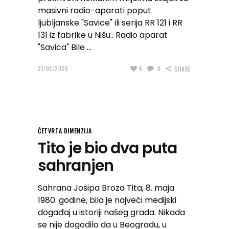
masivni radio-aparati poput
ljubljanske "Savice" ili serija RR 121 i RR
131 iz fabrike u Nišu.. Radio aparat
"Savica" Bile
21/02/2026
4
0
SHARE
ČETVRTA DIMENZIJA
Tito je bio dva puta
sahranjen
Sahrana Josipa Broza Tita, 8. maja
1980. godine, bila je najveći medijski
događaj u istoriji našeg grada. Nikada
se nije dogodilo da u Beogradu, u