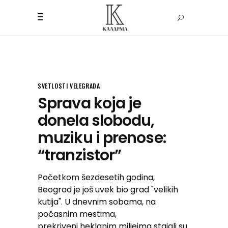
SVETLOSTI VELEGRADA
Sprava koja je
donela slobodu,
muziku i prenose:
“tranzistor”
Početkom šezdesetih godina,
Beograd je još uvek bio grad "velikih
kutija". U dnevnim sobama, na
počasnim mestima,
prekriveni heklanim miljeima stajali su