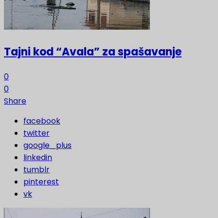
Tajni kod “Avala” za spašavanje
0
0
Share
facebook
twitter
google_plus
linkedin
tumblr
pinterest
vk