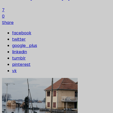
7
0
Share
facebook
twitter
google_plus
linkedin
tumblr
pinterest
vk