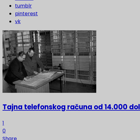
tumblr
pinterest
vk
Tajna telefonskog računa od 14.000 do
1
0
Share