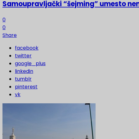
Samoupravljački “šejming” umesto ne
0
0
Share
facebook
twitter
google_plus
linkedin
tumblr
pinterest
vk