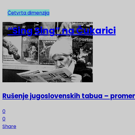
Četvrta dimenzija
NAJNOVIJE
“Sing Sing” na Čukarici
Rušenje jugoslovenskih tabua – prome
0
0
Share