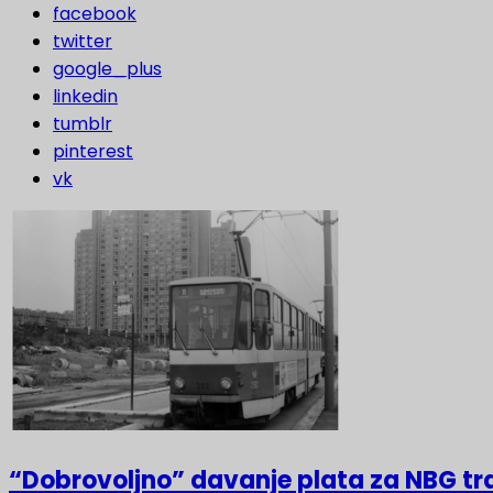
facebook
twitter
google_plus
linkedin
tumblr
pinterest
vk
“Dobrovoljno” davanje plata za NBG t