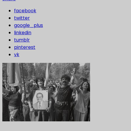
facebook
twitter
google_plus
linkedin
tumblr
pinterest
vk