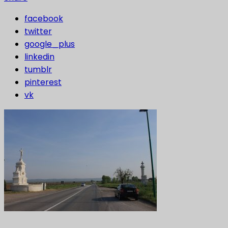
facebook
twitter
google_plus
linkedin
tumblr
pinterest
vk