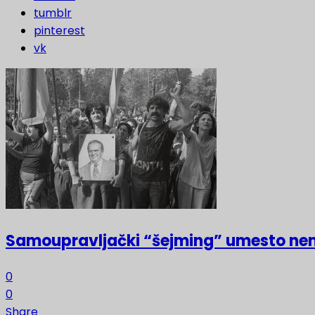
tumblr
pinterest
vk
Samoupravljački “šejming” umesto ne
0
0
Share