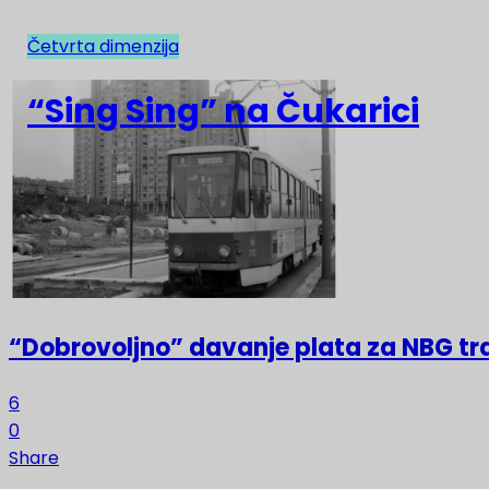
Četvrta dimenzija
NAJNOVIJE
“Sing Sing” na Čukarici
“Dobrovoljno” davanje plata za NBG t
6
0
Share