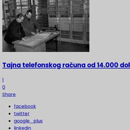
Tajna telefonskog računa od 14.000 do
1
0
Share
facebook
twitter
google_plus
linkedin