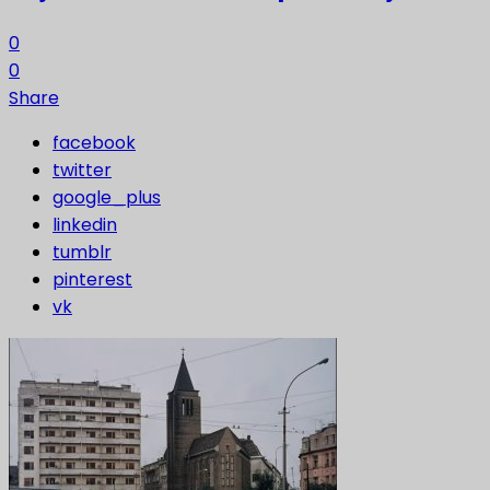
0
0
Share
facebook
twitter
google_plus
linkedin
tumblr
pinterest
vk