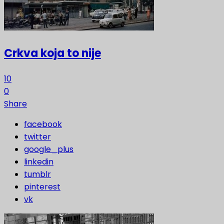
Crkva koja to nije
10
0
Share
facebook
twitter
google_plus
linkedin
tumblr
pinterest
vk