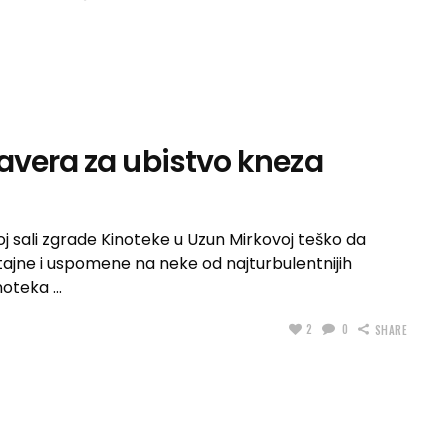
avera za ubistvo kneza
oj sali zgrade Kinoteke u Uzun Mirkovoj teško da
 tajne i uspomene na neke od najturbulentnijih
Kinoteka
2
0
SHARE