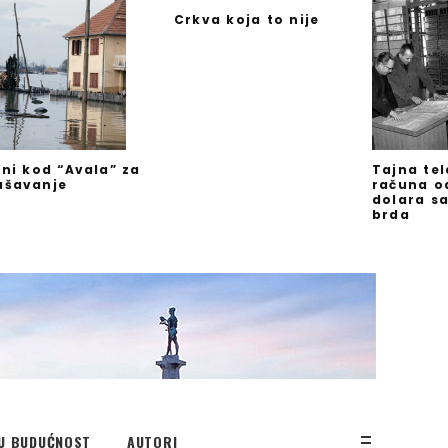
Crkva koja to nije
jni kod “Avala” za
Tajna te
ašavanje
računa o
dolara s
brda
U BUDUĆNOST
AUTORI