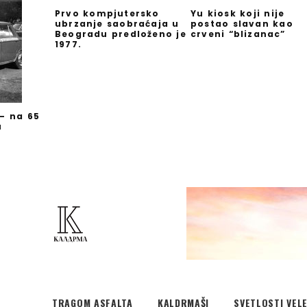
Prvo kompjutersko
Yu kiosk koji nije
ubrzanje saobraćaja u
postao slavan kao
Beogradu predloženo je
crveni “blizanac”
1977.
 – na 65
u
TRAGOM ASFALTA
KALDRMAŠI
SVETLOSTI VEL