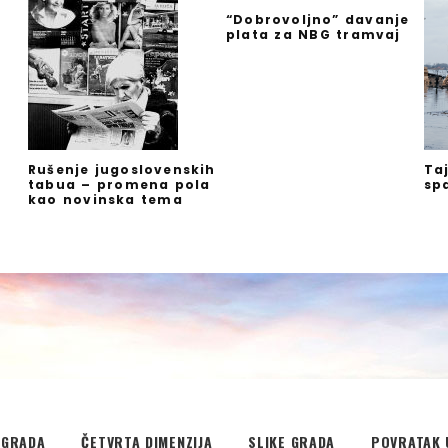
“Dobrovoljno” davanje
plata za NBG tramvaj
Rušenje jugoslovenskih
Ta
tabua – promena pola
sp
kao novinska tema
EGRADA
ČETVRTA DIMENZIJA
SLIKE GRADA
POVRATAK 