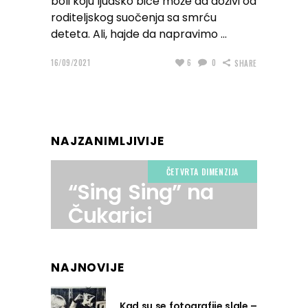
boli koju ljudsko biće može da doživi od
roditeljskog suočenja sa smrću
deteta. Ali, hajde da napravimo
16/09/2021
6
0
SHARE
NAJZANIMLJIVIJE
ČETVRTA DIMENZIJA
“Sing Sing” na
Čukarici
NAJNOVIJE
Kad su se fotografije slale –