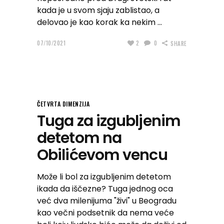
kada je u svom sjaju zablistao, a
delovao je kao korak ka nekim
07/10/2021
2
0
SHARE
ČETVRTA DIMENZIJA
Tuga za izgubljenim
detetom na
Obilićevom vencu
Može li bol za izgubljenim detetom
ikada da iščezne? Tuga jednog oca
već dva milenijuma "živi" u Beogradu
kao večni podsetnik da nema veće