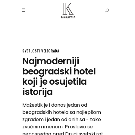
SVETLOSTI VELEGRADA
Najmoderniji
beogradski hotel
koji je osujetila
istorija
Mažestik je i danas jedan od
beogradskih hotela sa najlepšom
zgradom i jedan od onih sa - tako
zvučnim imenom. Proslavio se
neposredno pred Drugi svetski rat