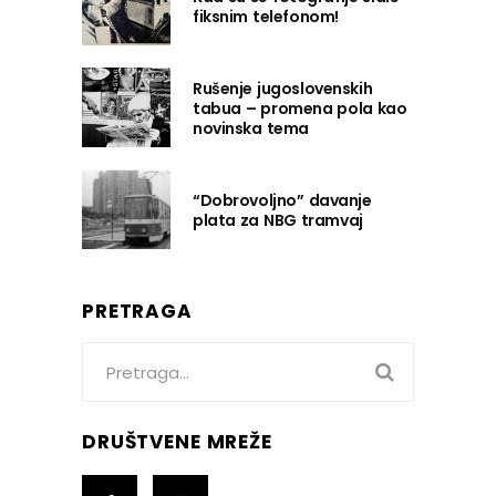
fiksnim telefonom!
Rušenje jugoslovenskih
tabua – promena pola kao
novinska tema
“Dobrovoljno” davanje
plata za NBG tramvaj
PRETRAGA
Search
for:
DRUŠTVENE MREŽE