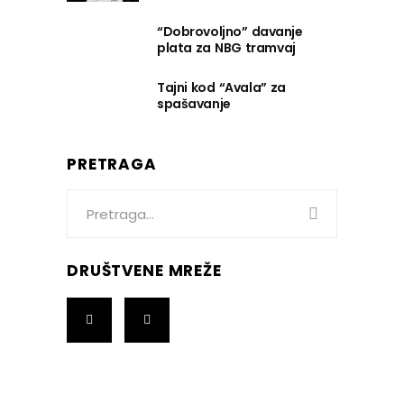
“Dobrovoljno” davanje
plata za NBG tramvaj
Tajni kod “Avala” za
spašavanje
PRETRAGA
Search
for:
DRUŠTVENE MREŽE