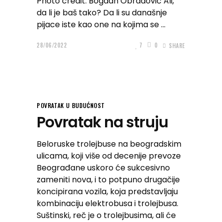
Photo credit: Bogdan Obradović Ali,
da li je baš tako? Da li su današnje
pijace iste kao one na kojima se
28/06/2022
7
0
SHARE
POVRATAK U BUDUĆNOST
Povratak na struju
Beloruske trolejbuse na beogradskim
ulicama, koji više od decenije prevoze
Beograđane uskoro će sukcesivno
zameniti nova, i to potpuno drugačije
koncipirana vozila, koja predstavljaju
kombinaciju elektrobusa i trolejbusa.
Suštinski, reč je o trolejbusima, ali će