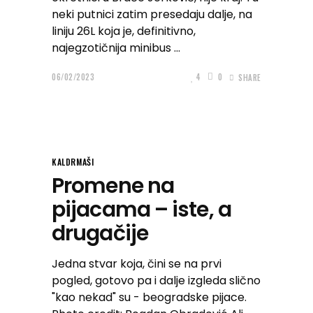
neki putnici zatim presedaju dalje, na
liniju 26L koja je, definitivno,
najegzotičnija minibus
06/02/2023
4
0
SHARE
KALDRMAŠI
Promene na
pijacama – iste, a
drugačije
Jedna stvar koja, čini se na prvi
pogled, gotovo pa i dalje izgleda slično
"kao nekad" su - beogradske pijace.