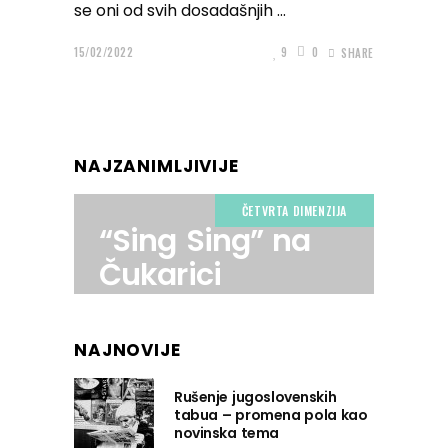
se oni od svih dosadašnjih
15/02/2022
9
0
SHARE
NAJZANIMLJIVIJE
ČETVRTA DIMENZIJA
“Sing Sing” na
Čukarici
NAJNOVIJE
Rušenje jugoslovenskih
tabua – promena pola kao
novinska tema