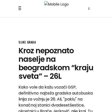
SLIKE GRADA
Kroz nepoznato
naselje na
beogradskom “kraju
sveta” – 26L
Kako vole da kažu vozači GSP,
definitivno najteža gradska autobuska
linija za vožnju je 26. Ali, "paklu" na
konačnoj stanici dvadesetšestice,
okretnici u Braće Jerković, nije kraj. Tu