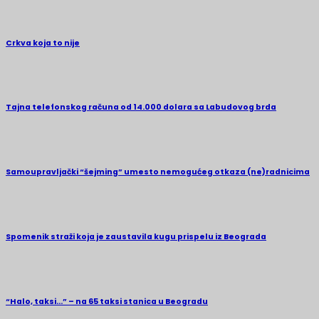
Crkva koja to nije
Tajna telefonskog računa od 14.000 dolara sa Labudovog brda
Samoupravljački “šejming” umesto nemogućeg otkaza (ne)radnicima
Spomenik straži koja je zaustavila kugu prispelu iz Beograda
“Halo, taksi…” – na 65 taksi stanica u Beogradu