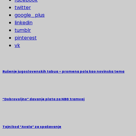
twitter
google_plus
linkedin
tumblr
pinterest
vk
Rušenje jugoslovenskih tabua – promena pola kao novinska tema
“Dobrovoljno” davanje plata za NBG tramvaj
Tajni kod “Avala” za spašavanje