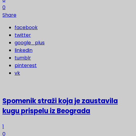
0
Share
facebook
twitter
google_plus
linkedin
tumblr
pinterest
vk
Spomenik straži koja je zaustavila
kugu prispelu iz Beograda
1
0