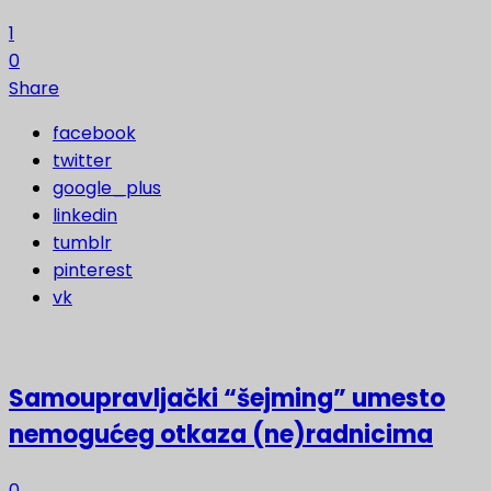
1
0
Share
facebook
twitter
google_plus
linkedin
tumblr
pinterest
vk
Samoupravljački “šejming” umesto
nemogućeg otkaza (ne)radnicima
0