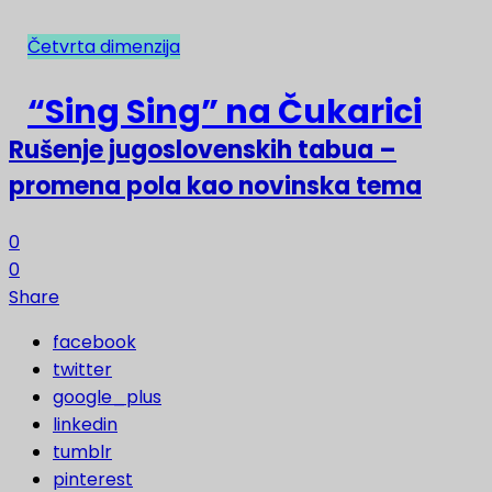
Četvrta dimenzija
NAJNOVIJE
“Sing Sing” na Čukarici
Rušenje jugoslovenskih tabua –
promena pola kao novinska tema
0
0
Share
facebook
twitter
google_plus
linkedin
tumblr
pinterest