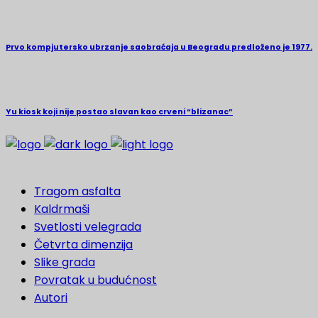
Prvo kompjutersko ubrzanje saobraćaja u Beogradu predloženo je 1977.
Yu kiosk koji nije postao slavan kao crveni “blizanac”
Tragom asfalta
Kaldrmaši
Svetlosti velegrada
Četvrta dimenzija
Slike grada
Povratak u budućnost
Autori