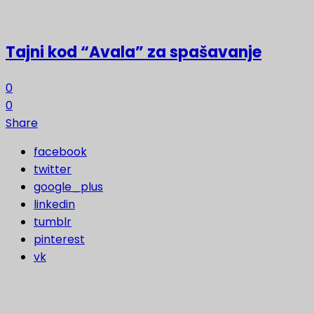
Tajni kod “Avala” za spašavanje
0
0
Share
facebook
twitter
google_plus
linkedin
tumblr
pinterest
vk