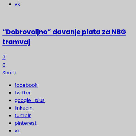
vk
“Dobrovoljno” davanje plata za NBG
tramvaj
7
0
Share
facebook
twitter
google_plus
linkedin
tumblr
pinterest
vk