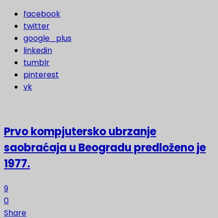
facebook
twitter
google_plus
linkedin
tumblr
pinterest
vk
Prvo kompjutersko ubrzanje
saobraćaja u Beogradu predloženo je
1977.
9
0
Share