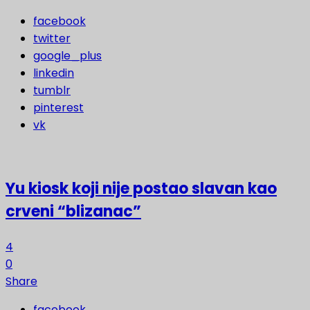
facebook
twitter
google_plus
linkedin
tumblr
pinterest
vk
Yu kiosk koji nije postao slavan kao
crveni “blizanac”
4
0
Share
facebook