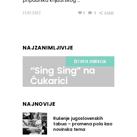
pripadnika knjižarskog
21/07/2022
6
0
SHARE
NAJZANIMLJIVIJE
ČETVRTA DIMENZIJA
“Sing Sing” na
Čukarici
NAJNOVIJE
Rušenje jugoslovenskih
tabua – promena pola kao
novinska tema