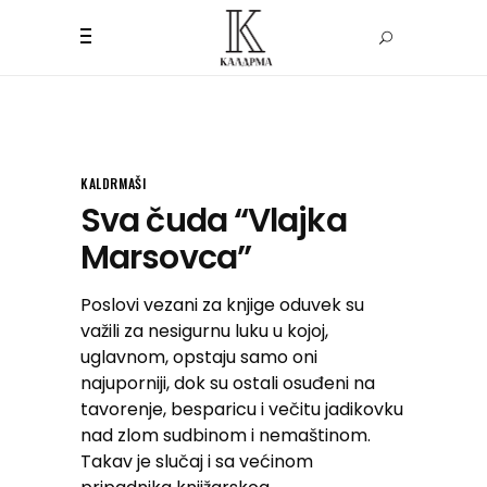
KALDRMAŠI
Sva čuda “Vlajka
Marsovca”
Poslovi vezani za knjige oduvek su
važili za nesigurnu luku u kojoj,
uglavnom, opstaju samo oni
najuporniji, dok su ostali osuđeni na
tavorenje, besparicu i večitu jadikovku
nad zlom sudbinom i nemaštinom.
Takav je slučaj i sa većinom