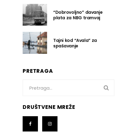
“Dobrovoljno” davanje
plata za NBG tramvaj
Tajni kod “Avala” za
spašavanje
PRETRAGA
Search
for:
DRUŠTVENE MREŽE