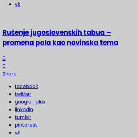
vk
Rušenje jugoslovenskih tabua –
promena pola kao novinska tema
0
0
Share
facebook
twitter
google_plus
linkedin
tumblr
pinterest
vk