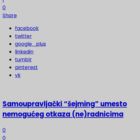
0
Share
facebook
twitter
google_plus
linkedin
tumblr
pinterest
vk
Samoupravljački “šejming” umesto
nemogućeg otkaza (ne)radnicima
0
0