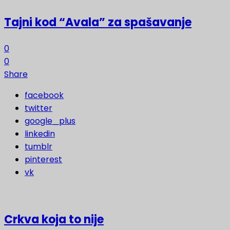
Tajni kod “Avala” za spašavanje
0
0
Share
facebook
twitter
google_plus
linkedin
tumblr
pinterest
vk
Crkva koja to nije