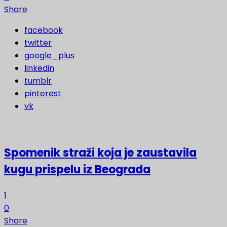
Share
facebook
twitter
google_plus
linkedin
tumblr
pinterest
vk
Spomenik straži koja je zaustavila
kugu prispelu iz Beograda
1
0
Share