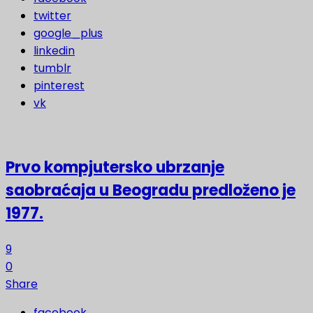
twitter
google_plus
linkedin
tumblr
pinterest
vk
Prvo kompjutersko ubrzanje
saobraćaja u Beogradu predloženo je
1977.
9
0
Share
facebook