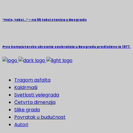
“Halo, taksi…” – na 65 taksi stanica u Beogradu
Prvo kompjutersko ubrzanje saobraćaja u Beogradu predloženo je 1977.
Tragom asfalta
Kaldrmaši
Svetlosti velegrada
Četvrta dimenzija
Slike grada
Povratak u budućnost
Autori