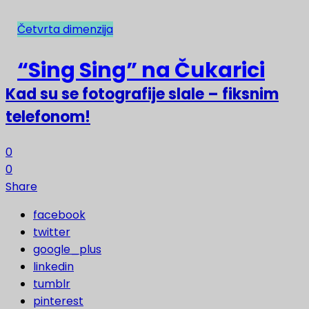
Četvrta dimenzija
NAJNOVIJE
“Sing Sing” na Čukarici
Kad su se fotografije slale – fiksnim
telefonom!
0
0
Share
facebook
twitter
google_plus
linkedin
tumblr
pinterest