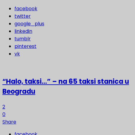
facebook
twitter
google_plus
linkedin
tumblr
pinterest
vk
“Halo, taksi…” – na 65 taksi stanica u
Beogradu
2
0
Share
facebook