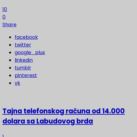
10
0
Share
facebook
twitter
google_plus
linkedin
tumblr
pinterest
vk
Tajna telefonskog računa od 14.000
dolara sa Labudovog brda
1