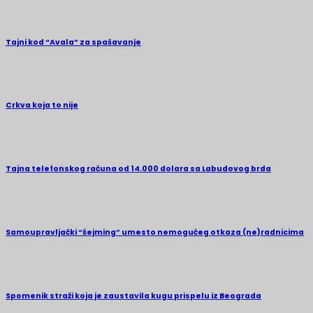
Tajni kod “Avala” za spašavanje
Crkva koja to nije
Tajna telefonskog računa od 14.000 dolara sa Labudovog brda
Samoupravljački “šejming” umesto nemogućeg otkaza (ne)radnicima
Spomenik straži koja je zaustavila kugu prispelu iz Beograda