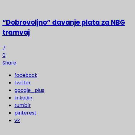
“Dobrovoljno” davanje plata za NBG
tramvaj
7
0
Share
facebook
twitter
google_plus
linkedin
tumblr
pinterest
vk