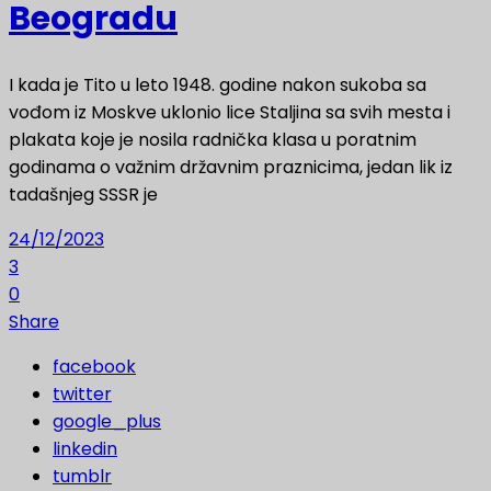
Beogradu
I kada je Tito u leto 1948. godine nakon sukoba sa
vođom iz Moskve uklonio lice Staljina sa svih mesta i
plakata koje je nosila radnička klasa u poratnim
godinama o važnim državnim praznicima, jedan lik iz
tadašnjeg SSSR je
24/12/2023
3
0
Share
facebook
twitter
google_plus
linkedin
tumblr