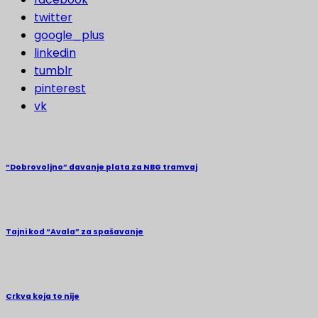
twitter
google_plus
linkedin
tumblr
pinterest
vk
“Dobrovoljno” davanje plata za NBG tramvaj
Tajni kod “Avala” za spašavanje
Crkva koja to nije