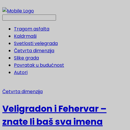
Tragom asfalta
Kaldrmaši
Svetlosti velegrada
Četvrta dimenzija
Slike grada
Povratak u budućnost
Autori
Četvrta dimenzija
Veligradon i Fehervar –
znate li baš sva imena