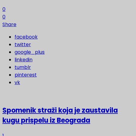
0
0
Share
facebook
twitter
google_plus
linkedin
tumblr
pinterest
vk
Spomenik straži koja je zaustavila
kugu prispelu iz Beograda
1