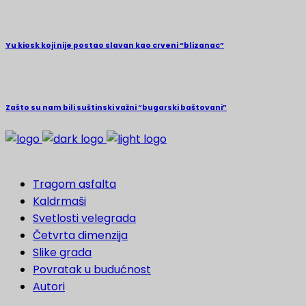
Yu kiosk koji nije postao slavan kao crveni “blizanac”
Zašto su nam bili suštinski važni “bugarski baštovani”
Tragom asfalta
Kaldrmaši
Svetlosti velegrada
Četvrta dimenzija
Slike grada
Povratak u budućnost
Autori