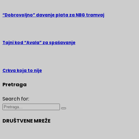
“Dobrovoljno” davanje plata za NBG tramvaj
Tajni kod “Avala” za spašavanje
Crkva koja to nije
Pretraga
Search for:
DRUŠTVENE MREŽE