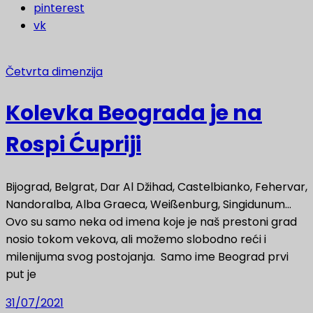
pinterest
vk
Četvrta dimenzija
Kolevka Beograda je na
Rospi Ćupriji
Bijograd, Belgrat, Dar Al Džihad, Castelbianko, Fehervar,
Nandoralba, Alba Graeca, Weißenburg, Singidunum…
Ovo su samo neka od imena koje je naš prestoni grad
nosio tokom vekova, ali možemo slobodno reći i
milenijuma svog postojanja. Samo ime Beograd prvi
put je
31/07/2021