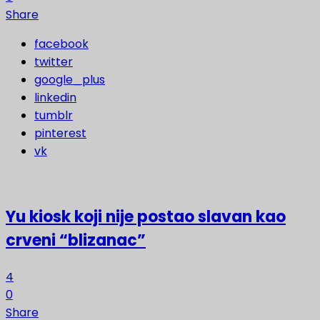
Share
facebook
twitter
google_plus
linkedin
tumblr
pinterest
vk
Yu kiosk koji nije postao slavan kao
crveni “blizanac”
4
0
Share