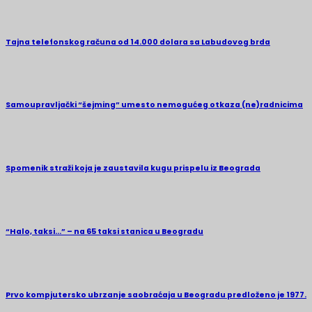
Tajna telefonskog računa od 14.000 dolara sa Labudovog brda
Samoupravljački “šejming” umesto nemogućeg otkaza (ne)radnicima
Spomenik straži koja je zaustavila kugu prispelu iz Beograda
“Halo, taksi…” – na 65 taksi stanica u Beogradu
Prvo kompjutersko ubrzanje saobraćaja u Beogradu predloženo je 1977.