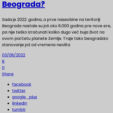
Beograda?
Sada je 2022. godina, a prve naseobine na teritoriji
Beograda nastale su još oko 6.000 godina pre nove ere,
pa nije teško izračunati koliko dugo već buja život na
ovom parčetu planete Zemlje. Traje tako beogradsko
stanovanje još od vremena neolita
03/08/2022
8
0
Share
facebook
twitter
google_plus
linkedin
tumblr