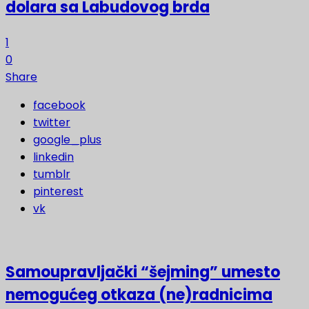
dolara sa Labudovog brda
1
0
Share
facebook
twitter
google_plus
linkedin
tumblr
pinterest
vk
Samoupravljački “šejming” umesto
nemogućeg otkaza (ne)radnicima