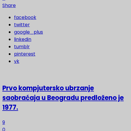
Share
facebook
twitter
google_plus
linkedin
tumblr
pinterest
vk
Prvo kompjutersko ubrzanje
saobraćaja u Beogradu predloženo je
1977.
9
0