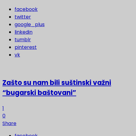
facebook
twitter
google_plus
linkedin
tumblr
pinterest
vk
Zašto su nam bili suštinski važni
“bugarski baštovani”
1
0
Share
facebook