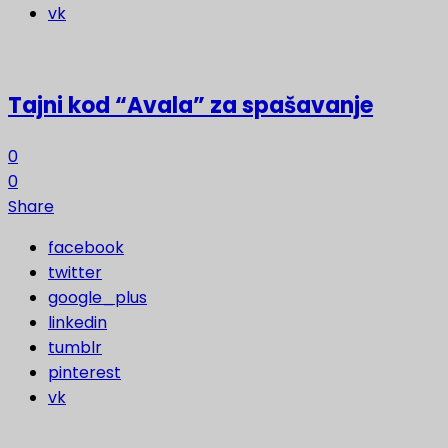
vk
Tajni kod “Avala” za spašavanje
0
0
Share
facebook
twitter
google_plus
linkedin
tumblr
pinterest
vk