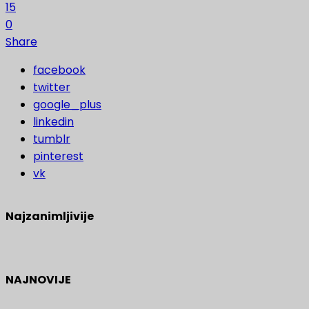
15
0
Share
facebook
twitter
google_plus
linkedin
tumblr
pinterest
vk
Najzanimljivije
NAJNOVIJE