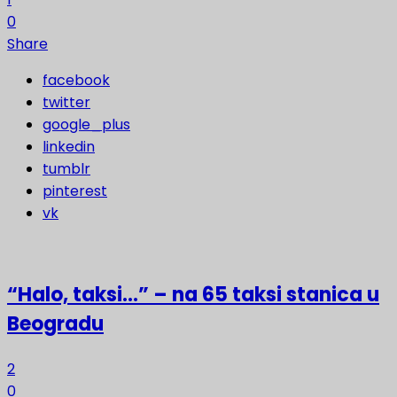
0
Share
facebook
twitter
google_plus
linkedin
tumblr
pinterest
vk
“Halo, taksi…” – na 65 taksi stanica u
Beogradu
2
0