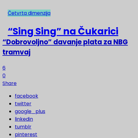
Četvrta dimenzija
NAJNOVIJE
“Sing Sing” na Čukarici
“Dobrovoljno” davanje plata za NBG
tramvaj
6
0
Share
facebook
twitter
google_plus
linkedin
tumblr
pinterest