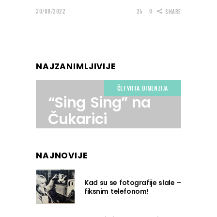
30/08/2022
25
0
SHARE
NAJZANIMLJIVIJE
ČETVRTA DIMENZIJA
“Sing Sing” na
Čukarici
NAJNOVIJE
Kad su se fotografije slale –
fiksnim telefonom!