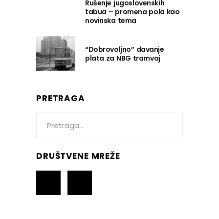
Rušenje jugoslovenskih
tabua – promena pola kao
novinska tema
“Dobrovoljno” davanje
plata za NBG tramvaj
PRETRAGA
Search
for:
DRUŠTVENE MREŽE