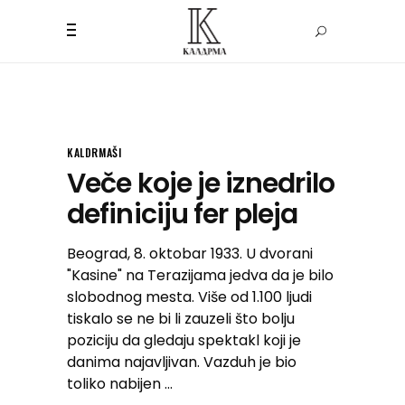
KALDRMAŠI
Veče koje je iznedrilo
definiciju fer pleja
Beograd, 8. oktobar 1933. U dvorani
"Kasine" na Terazijama jedva da je bilo
slobodnog mesta. Više od 1.100 ljudi
tiskalo se ne bi li zauzeli što bolju
poziciju da gledaju spektakl koji je
danima najavljivan. Vazduh je bio
toliko nabijen