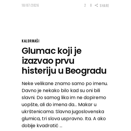
10/07/2026
2
0
SHARE
KALDRMAŠI
Glumac koji je
izazvao prvu
histeriju u Beogradu
Neke velikane znamo samo po imenu.
Davno je nekako bilo kad su oni bili
slavni. Do samog lika im ne dopiremo
uopšte, ali do imena da… Makar u
ukrštenicama. Slavna jugoslovenska
glumica, tri slova uspravno. Ita. A ako
dobije kvadratić