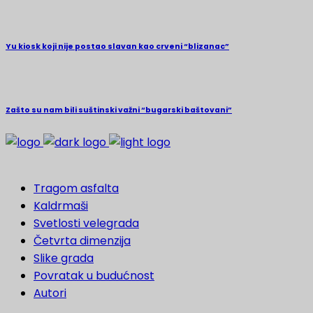
Yu kiosk koji nije postao slavan kao crveni “blizanac”
Zašto su nam bili suštinski važni “bugarski baštovani”
Tragom asfalta
Kaldrmaši
Svetlosti velegrada
Četvrta dimenzija
Slike grada
Povratak u budućnost
Autori