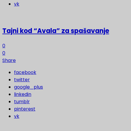
vk
Tajni kod “Avala” za spašavanje
0
0
Share
facebook
twitter
google_plus
linkedin
tumblr
pinterest
vk