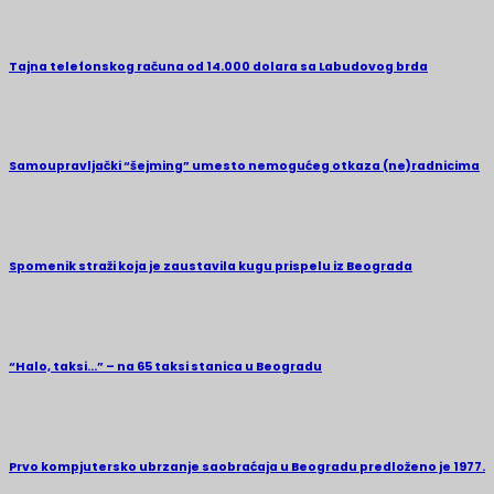
Tajna telefonskog računa od 14.000 dolara sa Labudovog brda
Samoupravljački “šejming” umesto nemogućeg otkaza (ne)radnicima
Spomenik straži koja je zaustavila kugu prispelu iz Beograda
“Halo, taksi…” – na 65 taksi stanica u Beogradu
Prvo kompjutersko ubrzanje saobraćaja u Beogradu predloženo je 1977.