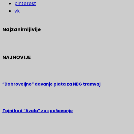
pinterest
vk
Najzanimljivije
NAJNOVIJE
“Dobrovoljno” davanje plata za NBG tramvaj
Tajni kod “Avala” za spašavanje