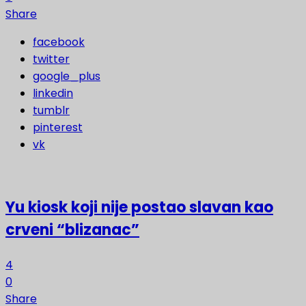
Share
facebook
twitter
google_plus
linkedin
tumblr
pinterest
vk
Yu kiosk koji nije postao slavan kao
crveni “blizanac”
4
0
Share