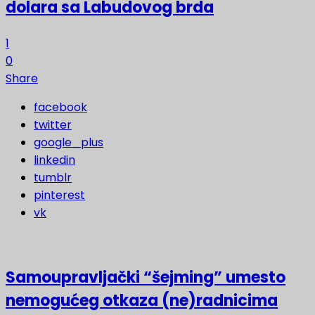
dolara sa Labudovog brda
1
0
Share
facebook
twitter
google_plus
linkedin
tumblr
pinterest
vk
Samoupravljački “šejming” umesto
nemogućeg otkaza (ne)radnicima