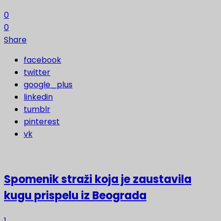
0
0
Share
facebook
twitter
google_plus
linkedin
tumblr
pinterest
vk
Spomenik straži koja je zaustavila
kugu prispelu iz Beograda
1