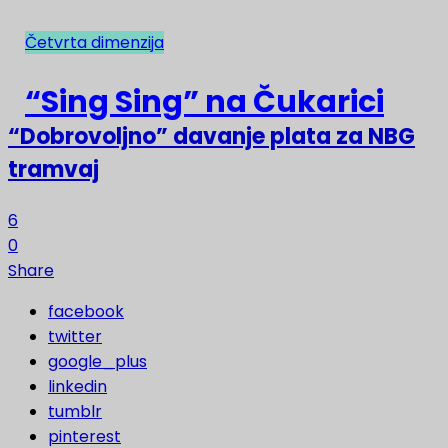
Četvrta dimenzija
NAJNOVIJE
“Sing Sing” na Čukarici
“Dobrovoljno” davanje plata za NBG
tramvaj
6
0
Share
facebook
twitter
google_plus
linkedin
tumblr
pinterest