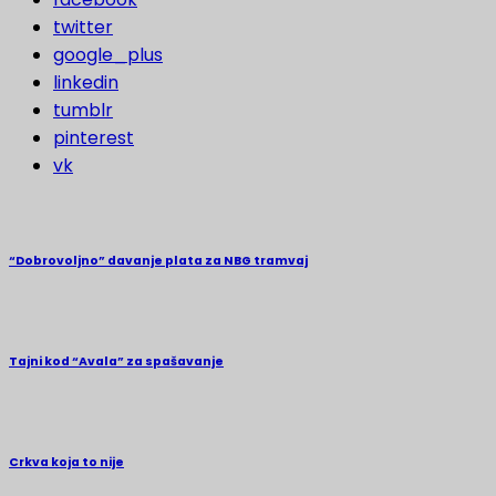
twitter
google_plus
linkedin
tumblr
pinterest
vk
“Dobrovoljno” davanje plata za NBG tramvaj
Tajni kod “Avala” za spašavanje
Crkva koja to nije