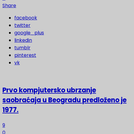
Share
facebook
twitter
google_plus
linkedin
tumblr
pinterest
vk
Prvo kompjutersko ubrzanje
saobraćaja u Beogradu predloženo je
1977.
9
0