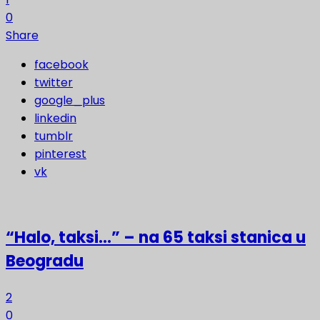
0
Share
facebook
twitter
google_plus
linkedin
tumblr
pinterest
vk
“Halo, taksi…” – na 65 taksi stanica u
Beogradu
2
0