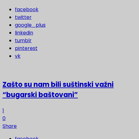
facebook
twitter
google_plus
linkedin
tumblr
pinterest
vk
Zašto su nam bili suštinski važni
“bugarski baštovani”
1
0
Share
facebook