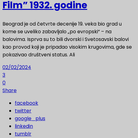
Film” 1932. godine
Beograd je od četvrte decenije 19. veka bio grad u
kome se uveliko zabavljalo „po evropski“ – na
balovima. Isprva su to bili dvorski i Svetosavski balovi
kao provod koji je pripadao visokim krugovima, gde se
pokazivao društveni status. Ali
02/02/2024
3
0
Share
facebook
twitter
google_plus
linkedin
tumblr