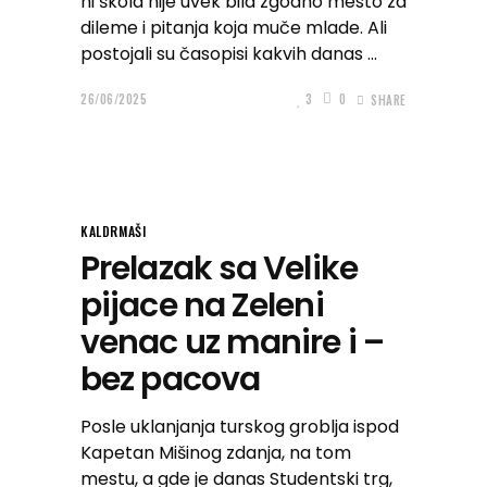
ni škola nije uvek bila zgodno mesto za
dileme i pitanja koja muče mlade. Ali
postojali su časopisi kakvih danas
26/06/2025
3
0
SHARE
KALDRMAŠI
Prelazak sa Velike
pijace na Zeleni
venac uz manire i –
bez pacova
Posle uklanjanja turskog groblja ispod
Kapetan Mišinog zdanja, na tom
mestu, a gde je danas Studentski trg,