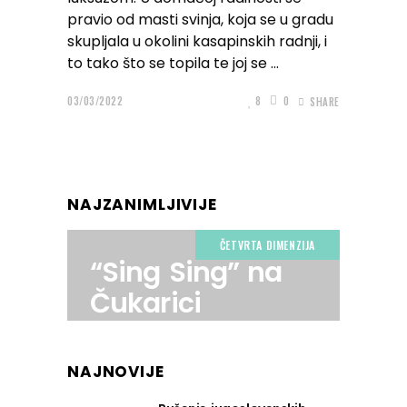
pravio od masti svinja, koja se u gradu
skupljala u okolini kasapinskih radnji, i
to tako što se topila te joj se
03/03/2022
8
0
SHARE
NAJZANIMLJIVIJE
ČETVRTA DIMENZIJA
“Sing Sing” na
Čukarici
NAJNOVIJE