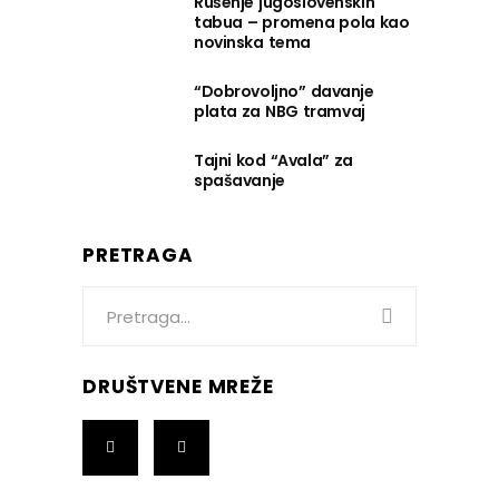
Rušenje jugoslovenskih
tabua – promena pola kao
novinska tema
“Dobrovoljno” davanje
plata za NBG tramvaj
Tajni kod “Avala” za
spašavanje
PRETRAGA
Search
for:
DRUŠTVENE MREŽE