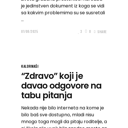
je jedinstven dokument iz koga se vidi
sa kakvim problemima su se susretali
01/08/2025
3
0
SHARE
KALDRMAŠI
“Zdravo” koji je
davao odgovore na
tabu pitanja
Nekada nije bilo interneta na kome je
bilo baš sve dostupno, mladi nisu
mnogo toga mogli da pitaju roditelje, a