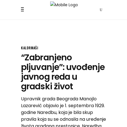
KALDRMAŠI
“Zabranjeno
pljuvanje”: uvođenje
javnog reda u
gradski život
Upravnik grada Beograda Manojlo
Lazarević objavio je 1. septembra 1929.
godine Naredbu, koja je bila skup
pravila koja su se odnosila na uređenje
života građana prestonice. Naredba