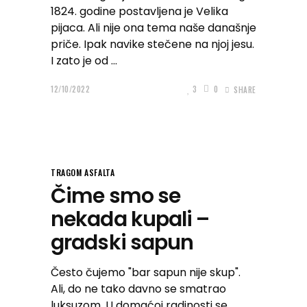
1824. godine postavljena je Velika
pijaca. Ali nije ona tema naše današnje
priče. Ipak navike stečene na njoj jesu.
I zato je od
12/10/2022
3
0
SHARE
TRAGOM ASFALTA
Čime smo se
nekada kupali –
gradski sapun
Često čujemo "bar sapun nije skup".
Ali, do ne tako davno se smatrao
luksuzom. U domaćoj radinosti se