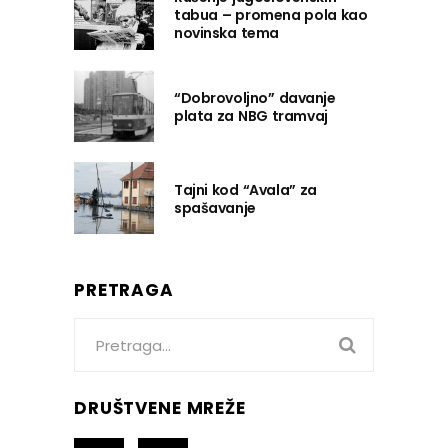
tabua – promena pola kao
novinska tema
“Dobrovoljno” davanje
plata za NBG tramvaj
Tajni kod “Avala” za
spašavanje
PRETRAGA
Search
for:
DRUŠTVENE MREŽE