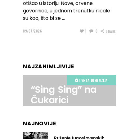
otišao u istoriju. Nove, crvene
govornice, u jednom trenutku nicale
su kao, što bi se
09/07/2026
1
0
SHARE
NAJZANIMLJIVIJE
ČETVRTA DIMENZIJA
“Sing Sing” na
Čukarici
NAJNOVIJE
Rušenje jugoslovenskih