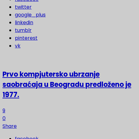
twitter
google_plus
linkedin
tumblr
pinterest
vk
Prvo kompjutersko ubrzanje
saobraćaja u Beogradu predloženo je
1977.
9
0
Share
facebook