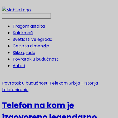
Tragom asfalta
Kaldrmaši
Svetlosti velegrada
Četvrta dimenzija
Slike grada
Povratak u budućnost
Autori
Povratak u budućnost
,
Telekom Srbija - istorija
telefoniranja
Telefon na kom je
izgovoreno legendarno