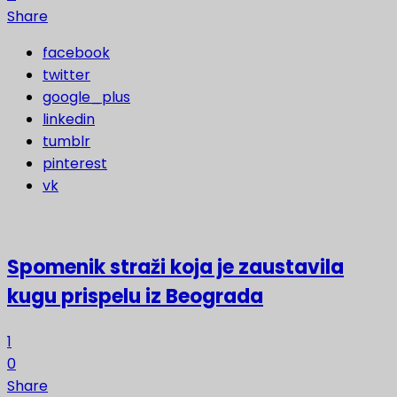
Share
facebook
twitter
google_plus
linkedin
tumblr
pinterest
vk
Spomenik straži koja je zaustavila
kugu prispelu iz Beograda
1
0
Share