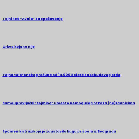
Tajni kod “Avala” za spašavanje
Crkva koja to nije
Tajna telefonskog računa od 14.000 dolara sa Labudovog brda
Samoupravljački “šejming” umesto nemogućeg otkaza (ne)radnicima
Spomenik straži koja je zaustavila kugu prispelu iz Beograda