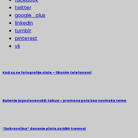
twitter
google_plus
linkedin
tumblr
pinterest
vk
Kad su se fotografije slale – fiksnim telefonom!
Rušenje jugoslovenskih tabua – promena pola kao novinska tema
“Dobrovoljno” davanje plata za NBG tramvaj