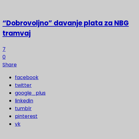
“Dobrovoljno” davanje plata za NBG
tramvaj
7
0
Share
facebook
twitter
google_plus
linkedin
tumblr
pinterest
vk