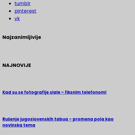
tumblr
pinterest
vk
Najzanimljivije
NAJNOVIJE
Kad su se fotografije slale – fiksnim telefonom!
Rušenje jugoslovenskih tabua – promena pola kao
novinska tema