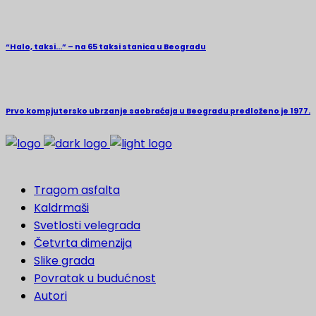
“Halo, taksi…” – na 65 taksi stanica u Beogradu
Prvo kompjutersko ubrzanje saobraćaja u Beogradu predloženo je 1977.
Tragom asfalta
Kaldrmaši
Svetlosti velegrada
Četvrta dimenzija
Slike grada
Povratak u budućnost
Autori