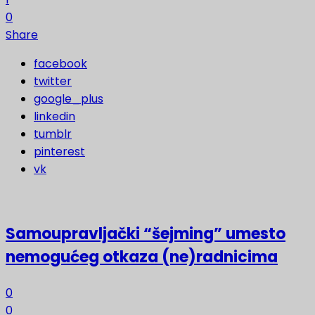
0
Share
facebook
twitter
google_plus
linkedin
tumblr
pinterest
vk
Samoupravljački “šejming” umesto
nemogućeg otkaza (ne)radnicima
0
0