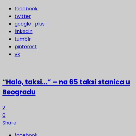
facebook
twitter
google_plus
linkedin
tumblr
pinterest
vk
“Halo, taksi…” – na 65 taksi stanica u
Beogradu
2
0
Share
facebook