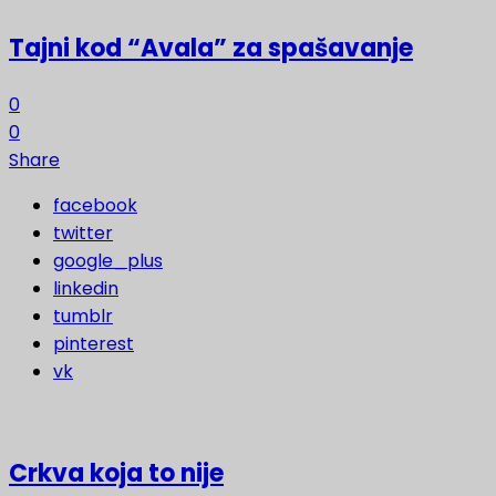
Tajni kod “Avala” za spašavanje
0
0
Share
facebook
twitter
google_plus
linkedin
tumblr
pinterest
vk
Crkva koja to nije