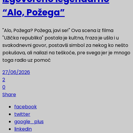
“Alo, Požega”
"Alo, Požega? Požega, javi se!" Ova scena iz filma
"Užička republika" postala je kultna, fraza je ušla i u
svakodnevni govor, postavši simbol za nekog ko nešto
pokušava, ali nailazi na teškoće, pre svega jer je mnogo
toga radio uz pomoć
27/06/2026
2
0
Share
facebook
twitter
google_plus
linkedin