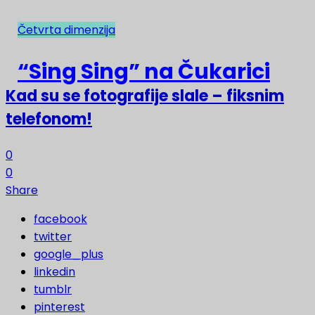
Četvrta dimenzija
NAJNOVIJE
“Sing Sing” na Čukarici
Kad su se fotografije slale – fiksnim
telefonom!
0
0
Share
facebook
twitter
google_plus
linkedin
tumblr
pinterest