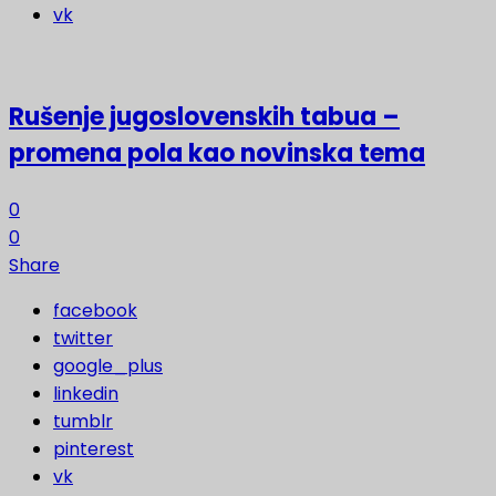
vk
Rušenje jugoslovenskih tabua –
promena pola kao novinska tema
0
0
Share
facebook
twitter
google_plus
linkedin
tumblr
pinterest
vk