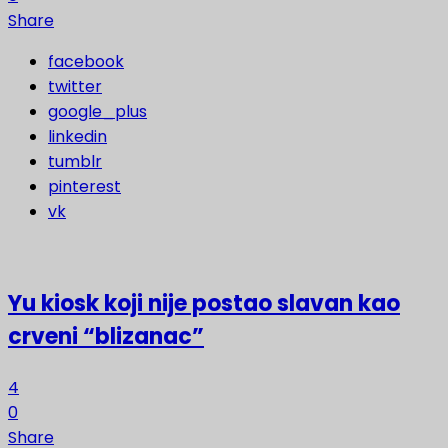
Share
facebook
twitter
google_plus
linkedin
tumblr
pinterest
vk
Yu kiosk koji nije postao slavan kao
crveni “blizanac”
4
0
Share