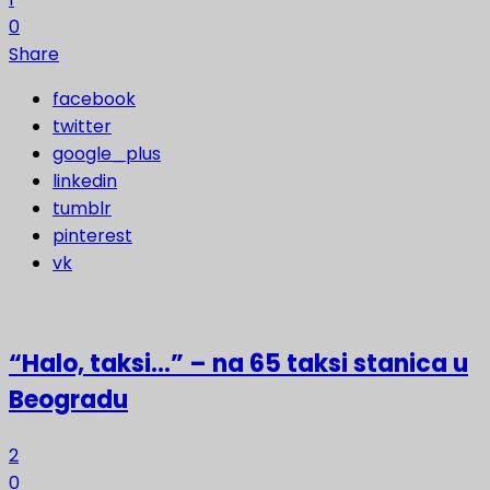
0
Share
facebook
twitter
google_plus
linkedin
tumblr
pinterest
vk
“Halo, taksi…” – na 65 taksi stanica u
Beogradu
2
0