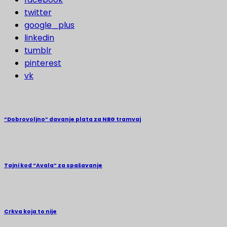
twitter
google_plus
linkedin
tumblr
pinterest
vk
“Dobrovoljno” davanje plata za NBG tramvaj
Tajni kod “Avala” za spašavanje
Crkva koja to nije