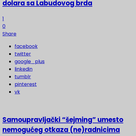
dolara sa Labudovog brda
1
0
Share
facebook
twitter
google_plus
linkedin
tumblr
pinterest
vk
Samoupravljački “šejming” umesto
nemogućeg otkaza (ne)radnicima