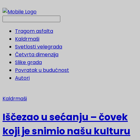
Tragom asfalta
Kaldrmaši
Svetlosti velegrada
Četvrta dimenzija
Slike grada
Povratak u budućnost
Autori
Kaldrmaši
Iščezao u sećanju – čovek
koji je snimio našu kulturu