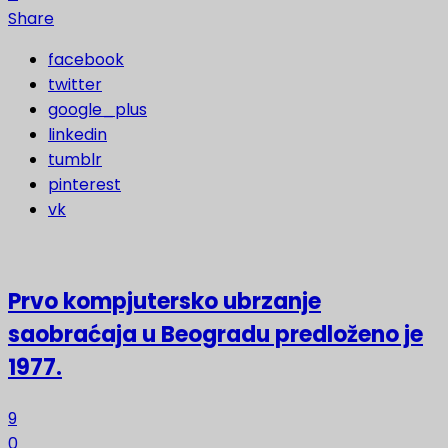
Share
facebook
twitter
google_plus
linkedin
tumblr
pinterest
vk
Prvo kompjutersko ubrzanje
saobraćaja u Beogradu predloženo je
1977.
9
0