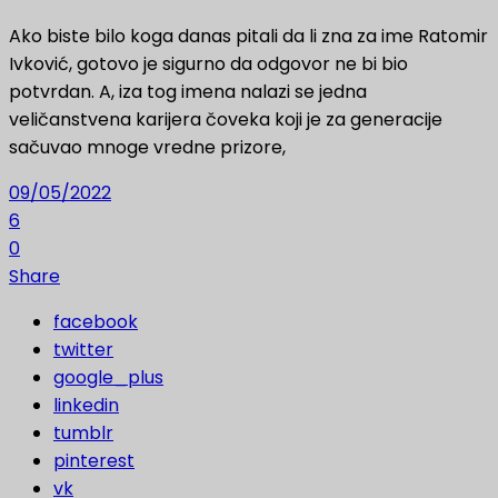
Ako biste bilo koga danas pitali da li zna za ime Ratomir
Ivković, gotovo je sigurno da odgovor ne bi bio
potvrdan. A, iza tog imena nalazi se jedna
veličanstvena karijera čoveka koji je za generacije
sačuvao mnoge vredne prizore,
09/05/2022
6
0
Share
facebook
twitter
google_plus
linkedin
tumblr
pinterest
vk