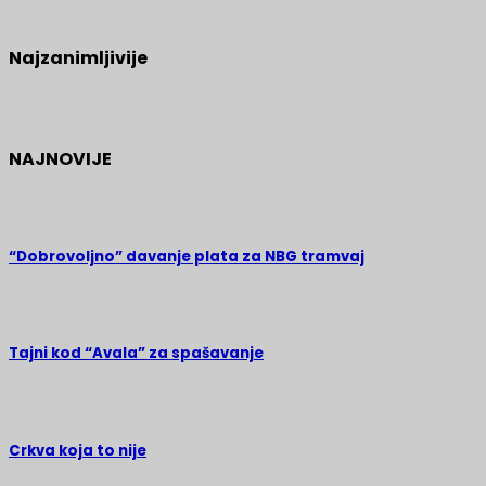
Najzanimljivije
NAJNOVIJE
“Dobrovoljno” davanje plata za NBG tramvaj
Tajni kod “Avala” za spašavanje
Crkva koja to nije