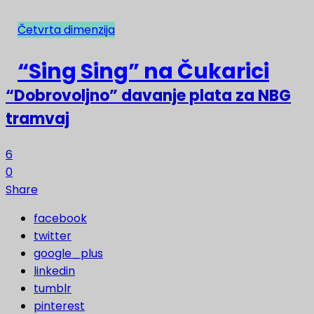
Četvrta dimenzija
NAJNOVIJE
“Sing Sing” na Čukarici
“Dobrovoljno” davanje plata za NBG
tramvaj
6
0
Share
facebook
twitter
google_plus
linkedin
tumblr
pinterest