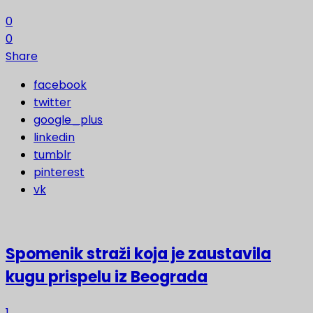
0
0
Share
facebook
twitter
google_plus
linkedin
tumblr
pinterest
vk
Spomenik straži koja je zaustavila
kugu prispelu iz Beograda
1