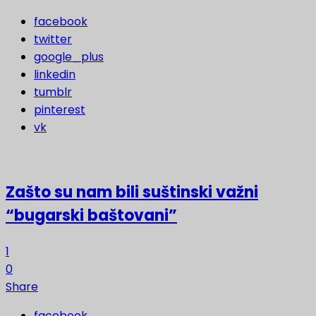
facebook
twitter
google_plus
linkedin
tumblr
pinterest
vk
Zašto su nam bili suštinski važni
“bugarski baštovani”
1
0
Share
facebook