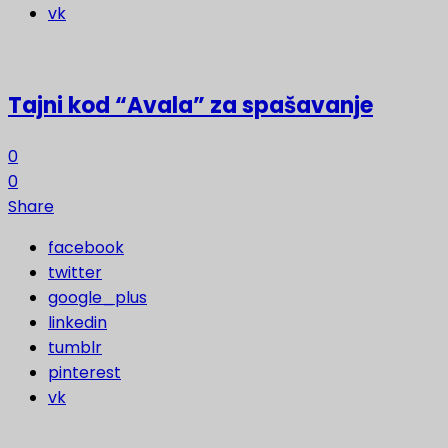
vk
Tajni kod “Avala” za spašavanje
0
0
Share
facebook
twitter
google_plus
linkedin
tumblr
pinterest
vk