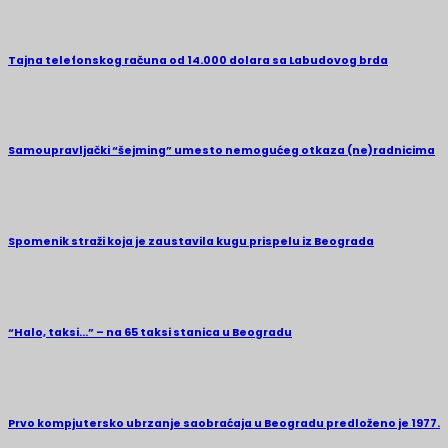
Tajna telefonskog računa od 14.000 dolara sa Labudovog brda
Samoupravljački “šejming” umesto nemogućeg otkaza (ne)radnicima
Spomenik straži koja je zaustavila kugu prispelu iz Beograda
“Halo, taksi…” – na 65 taksi stanica u Beogradu
Prvo kompjutersko ubrzanje saobraćaja u Beogradu predloženo je 1977.