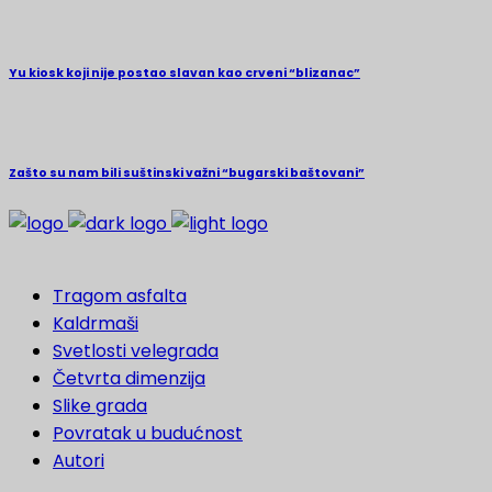
Yu kiosk koji nije postao slavan kao crveni “blizanac”
Zašto su nam bili suštinski važni “bugarski baštovani”
Tragom asfalta
Kaldrmaši
Svetlosti velegrada
Četvrta dimenzija
Slike grada
Povratak u budućnost
Autori