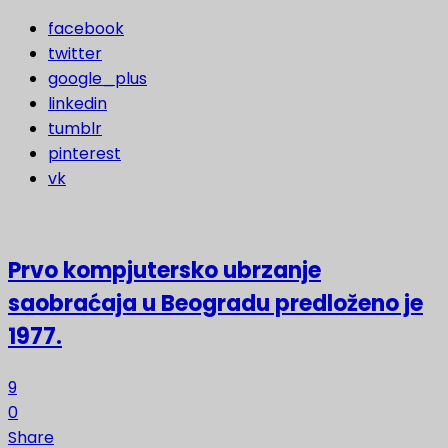
facebook
twitter
google_plus
linkedin
tumblr
pinterest
vk
Prvo kompjutersko ubrzanje
saobraćaja u Beogradu predloženo je
1977.
9
0
Share