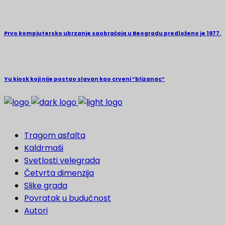
Prvo kompjutersko ubrzanje saobraćaja u Beogradu predloženo je 1977.
Yu kiosk koji nije postao slavan kao crveni “blizanac”
Tragom asfalta
Kaldrmaši
Svetlosti velegrada
Četvrta dimenzija
Slike grada
Povratak u budućnost
Autori