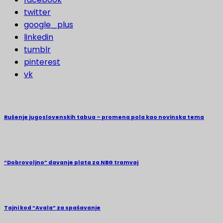
twitter
google_plus
linkedin
tumblr
pinterest
vk
Rušenje jugoslovenskih tabua – promena pola kao novinska tema
“Dobrovoljno” davanje plata za NBG tramvaj
Tajni kod “Avala” za spašavanje