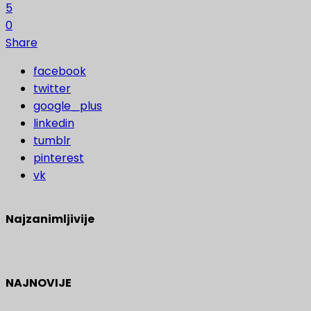
5
0
Share
facebook
twitter
google_plus
linkedin
tumblr
pinterest
vk
Najzanimljivije
NAJNOVIJE