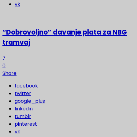
vk
“Dobrovoljno” davanje plata za NBG
tramvaj
7
0
Share
facebook
twitter
google_plus
linkedin
tumblr
pinterest
vk