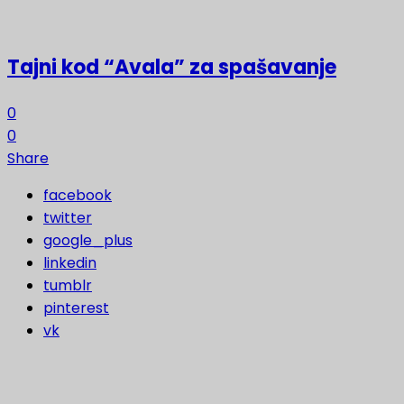
Tajni kod “Avala” za spašavanje
0
0
Share
facebook
twitter
google_plus
linkedin
tumblr
pinterest
vk