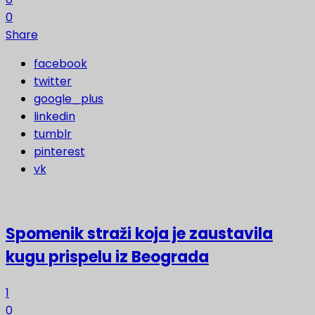
0
Share
facebook
twitter
google_plus
linkedin
tumblr
pinterest
vk
Spomenik straži koja je zaustavila
kugu prispelu iz Beograda
1
0