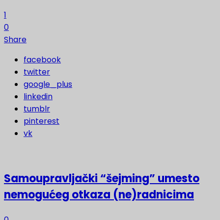
1
0
Share
facebook
twitter
google_plus
linkedin
tumblr
pinterest
vk
Samoupravljački “šejming” umesto
nemogućeg otkaza (ne)radnicima
0