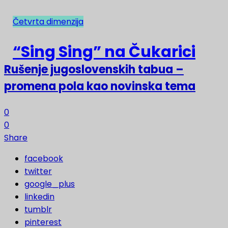
Četvrta dimenzija
NAJNOVIJE
“Sing Sing” na Čukarici
Rušenje jugoslovenskih tabua –
promena pola kao novinska tema
0
0
Share
facebook
twitter
google_plus
linkedin
tumblr
pinterest