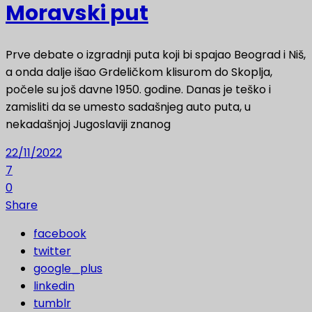
Moravski put
Prve debate o izgradnji puta koji bi spajao Beograd i Niš,
a onda dalje išao Grdeličkom klisurom do Skoplja,
počele su još davne 1950. godine. Danas je teško i
zamisliti da se umesto sadašnjeg auto puta, u
nekadašnjoj Jugoslaviji znanog
22/11/2022
7
0
Share
facebook
twitter
google_plus
linkedin
tumblr