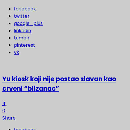
facebook
twitter
google_plus
linkedin
tumblr
pinterest
vk
Yu kiosk koji nije postao slavan kao
crveni “blizanac”
4
0
Share
facebook