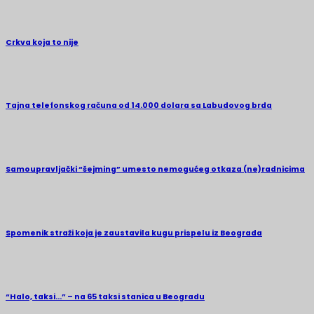
Crkva koja to nije
Tajna telefonskog računa od 14.000 dolara sa Labudovog brda
Samoupravljački “šejming” umesto nemogućeg otkaza (ne)radnicima
Spomenik straži koja je zaustavila kugu prispelu iz Beograda
“Halo, taksi…” – na 65 taksi stanica u Beogradu