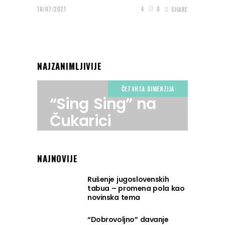
18/07/2021
4
0
SHARE
NAJZANIMLJIVIJE
ČETVRTA DIMENZIJA
“Sing Sing” na
Čukarici
NAJNOVIJE
Rušenje jugoslovenskih
tabua – promena pola kao
novinska tema
“Dobrovoljno” davanje