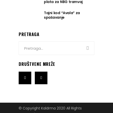
plata za NBG tramvaj
Tajni kod “Avala” za
spašavanje
PRETRAGA
Search
for:
DRUŠTVENE MREŽE
© Copyright Kaldrma 2020 All Rights