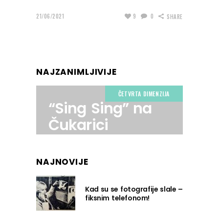
21/06/2021
9
0
SHARE
NAJZANIMLJIVIJE
ČETVRTA DIMENZIJA
“Sing Sing” na
Čukarici
NAJNOVIJE
Kad su se fotografije slale –
fiksnim telefonom!