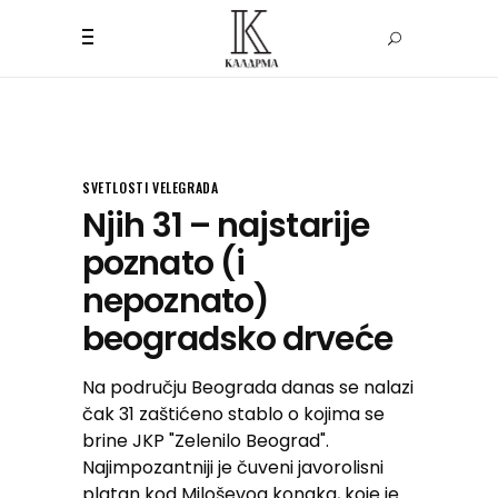
SVETLOSTI VELEGRADA
Njih 31 – najstarije
poznato (i
nepoznato)
beogradsko drveće
Na području Beograda danas se nalazi
čak 31 zaštićeno stablo o kojima se
brine JKP "Zelenilo Beograd".
Najimpozantniji je čuveni javorolisni
platan kod Miloševog konaka, koje je