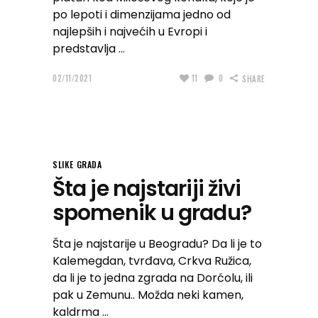
po lepoti i dimenzijama jedno od
najlepših i najvećih u Evropi i
predstavlja
02/11/2021
11
0
SHARE
SLIKE GRADA
Šta je najstariji živi
spomenik u gradu?
Šta je najstarije u Beogradu? Da li je to
Kalemegdan, tvrđava, Crkva Ružica,
da li je to jedna zgrada na Dorćolu, ili
pak u Zemunu.. Možda neki kamen,
kaldrma