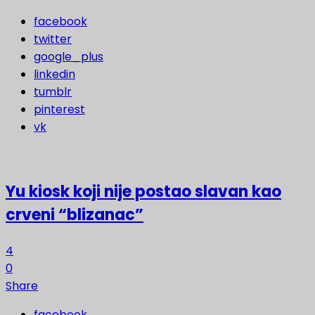
facebook
twitter
google_plus
linkedin
tumblr
pinterest
vk
Yu kiosk koji nije postao slavan kao
crveni “blizanac”
4
0
Share
facebook