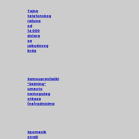
Tajna
telefonskog
računa
od
14.000
dolara
sa
Labudovog
brda
Samoupravljački
“šejming”
umesto
nemogućeg
otkaza
(ne)radnicima
Spomenik
straži