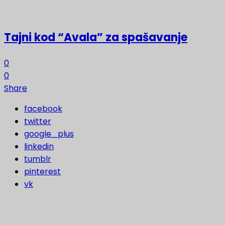
Tajni kod “Avala” za spašavanje
0
0
Share
facebook
twitter
google_plus
linkedin
tumblr
pinterest
vk