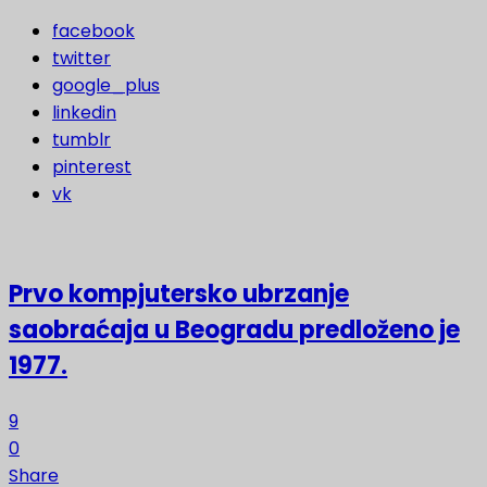
facebook
twitter
google_plus
linkedin
tumblr
pinterest
vk
Prvo kompjutersko ubrzanje
saobraćaja u Beogradu predloženo je
1977.
9
0
Share