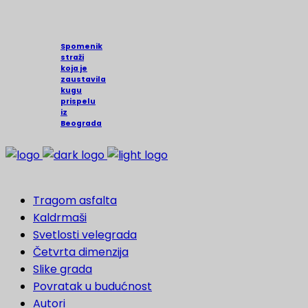
Spomenik
straži
koja je
zaustavila
kugu
prispelu
iz
Beograda
Tragom asfalta
Kaldrmaši
Svetlosti velegrada
Četvrta dimenzija
Slike grada
Povratak u budućnost
Autori