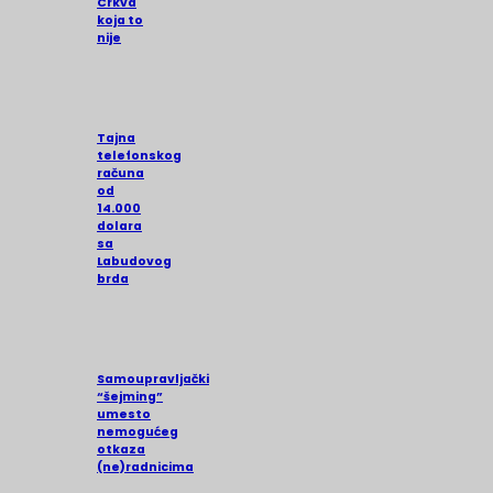
Crkva
koja to
nije
Tajna
telefonskog
računa
od
14.000
dolara
sa
Labudovog
brda
Samoupravljački
“šejming”
umesto
nemogućeg
otkaza
(ne)radnicima