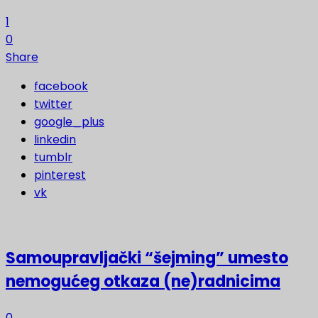
1
0
Share
facebook
twitter
google_plus
linkedin
tumblr
pinterest
vk
Samoupravljački “šejming” umesto
nemogućeg otkaza (ne)radnicima
0