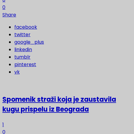
0
Share
facebook
twitter
google_plus
linkedin
tumblr
pinterest
vk
Spomenik straži koja je zaustavila
kugu prispelu iz Beograda
1
0