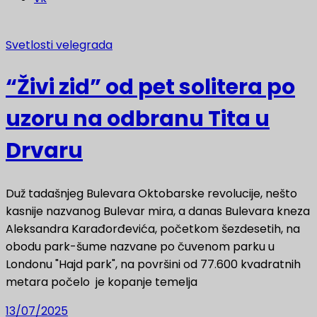
Svetlosti velegrada
“Živi zid” od pet solitera po
uzoru na odbranu Tita u
Drvaru
Duž tadašnjeg Bulevara Oktobarske revolucije, nešto
kasnije nazvanog Bulevar mira, a danas Bulevara kneza
Aleksandra Karađorđevića, početkom šezdesetih, na
obodu park-šume nazvane po čuvenom parku u
Londonu "Hajd park", na površini od 77.600 kvadratnih
metara počelo je kopanje temelja
13/07/2025