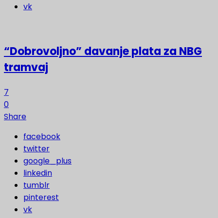
vk
“Dobrovoljno” davanje plata za NBG
tramvaj
7
0
Share
facebook
twitter
google_plus
linkedin
tumblr
pinterest
vk