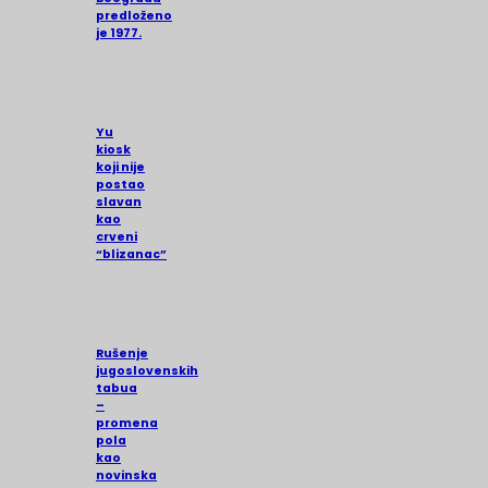
predloženo
je 1977.
Yu
kiosk
koji nije
postao
slavan
kao
crveni
“blizanac”
Rušenje
jugoslovenskih
tabua
–
promena
pola
kao
novinska