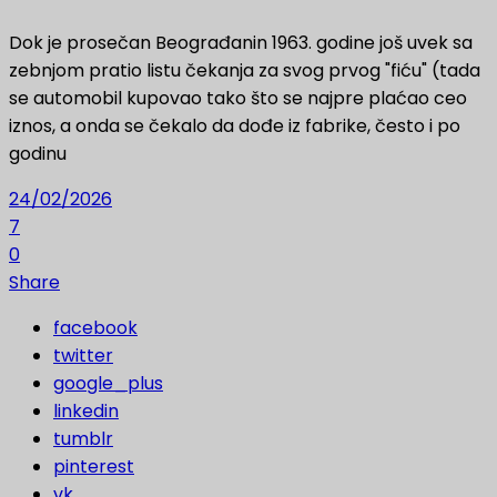
Dok je prosečan Beograđanin 1963. godine još uvek sa
zebnjom pratio listu čekanja za svog prvog "fiću" (tada
se automobil kupovao tako što se najpre plaćao ceo
iznos, a onda se čekalo da dođe iz fabrike, često i po
godinu
24/02/2026
7
0
Share
facebook
twitter
google_plus
linkedin
tumblr
pinterest
vk