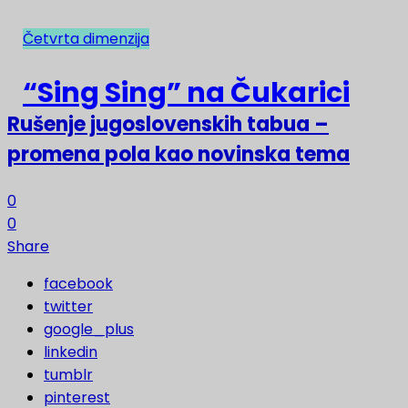
Četvrta dimenzija
NAJNOVIJE
“Sing Sing” na Čukarici
Rušenje jugoslovenskih tabua –
promena pola kao novinska tema
0
0
Share
facebook
twitter
google_plus
linkedin
tumblr
pinterest