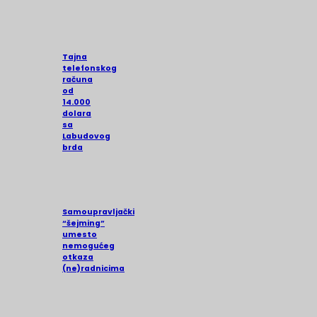
Tajna
telefonskog
računa
od
14.000
dolara
sa
Labudovog
brda
Samoupravljački
“šejming”
umesto
nemogućeg
otkaza
(ne)radnicima