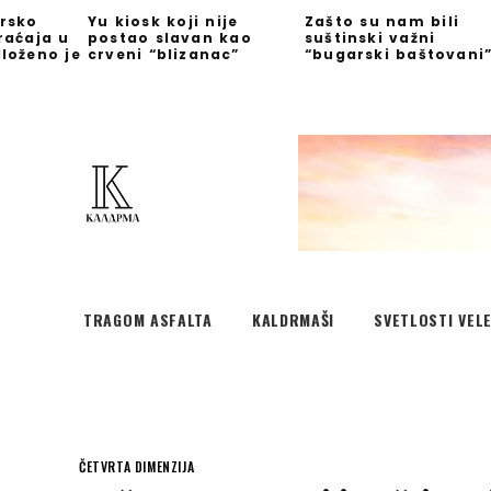
rsko
Yu kiosk koji nije
Zašto su nam bili
raćaja u
postao slavan kao
suštinski važni
loženo je
crveni “blizanac”
“bugarski baštovani
TRAGOM ASFALTA
KALDRMAŠI
SVETLOSTI VEL
ČETVRTA DIMENZIJA