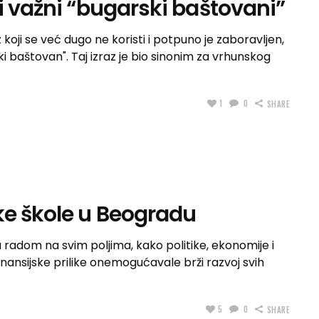
i važni “bugarski baštovani”
oji se već dugo ne koristi i potpuno je zaboravljen,
ki baštovan". Taj izraz je bio sinonim za vrhunskog
1
0
SHARE
ke škole u Beogradu
a radom na svim poljima, kako politike, ekonomije i
finansijske prilike onemogućavale brži razvoj svih
5
0
SHARE