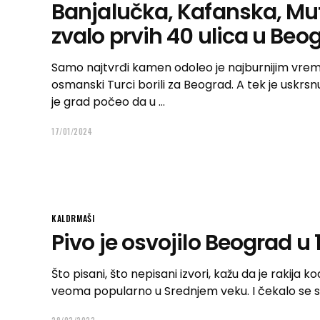
Banjalučka, Kafanska, Muft
zvalo prvih 40 ulica u Beo
Samo najtvrđi kamen odoleo je najburnijim vremeni
osmanski Turci borili za Beograd. A tek je uskr
je grad počeo da u
17/01/2024
KALDRMAŠI
Pivo je osvojilo Beograd u 
Što pisani, što nepisani izvori, kažu da je rakija k
veoma popularno u Srednjem veku. I čekalo se s