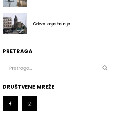
Crkva koja to nije
PRETRAGA
Search
for:
DRUŠTVENE MREŽE