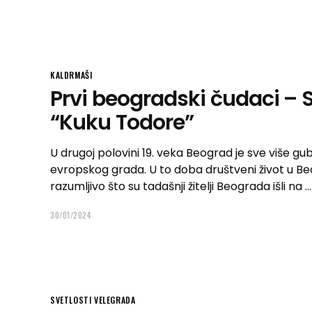
KALDRMAŠI
Prvi beogradski čudaci – S
“Kuku Todore”
U drugoj polovini 19. veka Beograd je sve više gu
evropskog grada. U to doba društveni život u Beo
razumljivo što su tadašnji žitelji Beograda išli na
30/01/2024
SVETLOSTI VELEGRADA