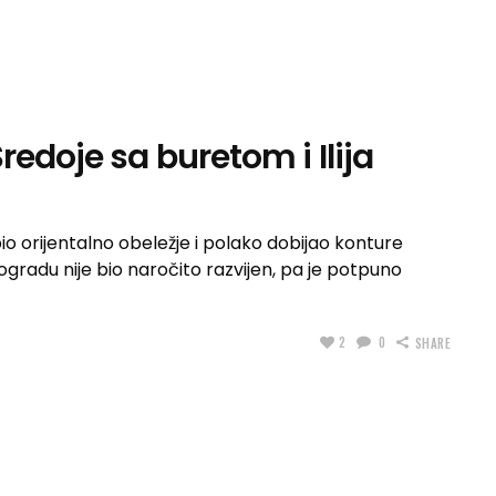
redoje sa buretom i Ilija
bio orijentalno obeležje i polako dobijao konture
gradu nije bio naročito razvijen, pa je potpuno
2
0
SHARE