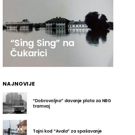
“Sing Sing” na
Čukarici
NAJNOVIJE
“Dobrovoljno” davanje plata za NBG
tramvaj
Tajni kod “Avala” za spašavanje