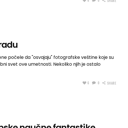
6
0
SHARE
gradu
ne počele da "osvajaju" fotografske veštine koje su
bni svet ove umetnosti. Nekoliko njih je ostalo
6
0
SHARE
rpske naučne fantastike