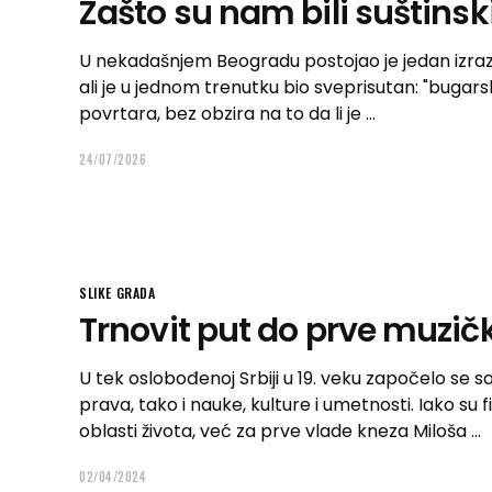
Zašto su nam bili suštinsk
U nekadašnjem Beogradu postojao je jedan izraz k
ali je u jednom trenutku bio sveprisutan: "bugars
povrtara, bez obzira na to da li je
24/07/2026
SLIKE GRADA
Trnovit put do prve muzič
U tek oslobođenoj Srbiji u 19. veku započelo se s
prava, tako i nauke, kulture i umetnosti. Iako su 
oblasti života, već za prve vlade kneza Miloša
02/04/2024