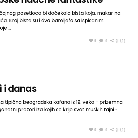
jnog posetioca bi dočekala bista koja, makar na
ća. Kraj biste su i dva bareljefa sa ispisanim
koje
9
0
SHARE
i i danas
a tipična beogradska kafana iz 19. veka - prizemna
netni prozori iza kojih se krije svet muških tajni -
6
0
SHARE