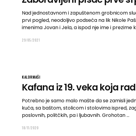
Nad jednostavnom i zapuštenom grobnicom sluča
prvi pogled, neodoljivo podseća na lik Nikole Paši
imenima Jovan i Jela, a ispod nje ime i prezime 
29/05/2021
KALDRMAŠI
Kafana iz 19. veka koja rad
Potrebno je samo malo mašte da se zamisli jedn
kuća, sa baštom, stolicom i stolovima ispred, zago
poslovnih, politčkih, pa i ljubavnih. Grohotan
18/11/2020