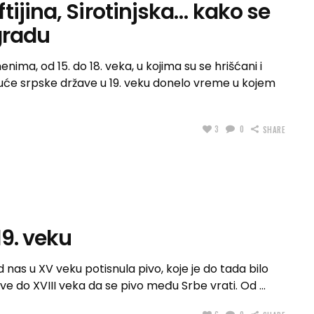
ijina, Sirotinjska… kako se
gradu
ma, od 15. do 18. veka, u kojima su se hrišćani i
snuće srpske države u 19. veku donelo vreme u kojem
3
0
SHARE
19. veku
od nas u XV veku potisnula pivo, koje je do tada bilo
ve do XVIII veka da se pivo među Srbe vrati. Od