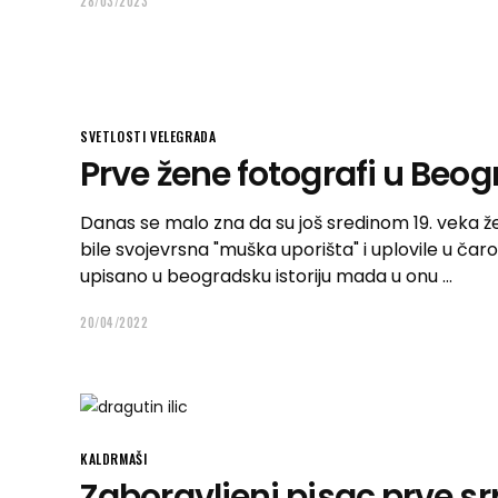
28/03/2023
SVETLOSTI VELEGRADA
Prve žene fotografi u Beo
Danas se malo zna da su još sredinom 19. veka že
bile svojevrsna "muška uporišta" i uplovile u čaro
upisano u beogradsku istoriju mada u onu
20/04/2022
KALDRMAŠI
Zaboravljeni pisac prve s