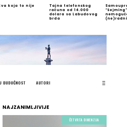
kva koja to nije
Tajna telefonskog
Samoupra
računa od 14.000
“šejming
dolara sa Labudovog
nemoguć
brda
(ne)radn
U BUDUĆNOST
AUTORI
NAJZANIMLJIVIJE
ČETVRTA DIMENZIJA