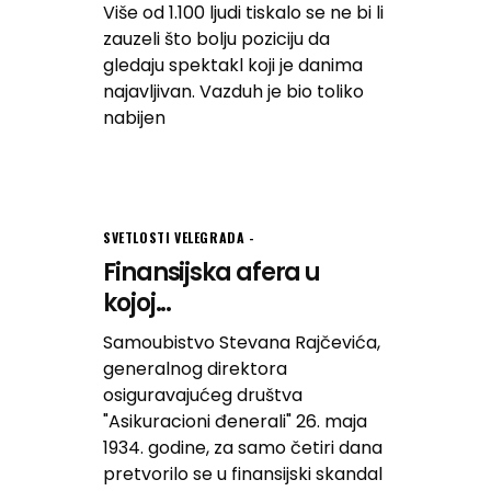
Više od 1.100 ljudi tiskalo se ne bi li
zauzeli što bolju poziciju da
gledaju spektakl koji je danima
najavljivan. Vazduh je bio toliko
nabijen
SVETLOSTI VELEGRADA
Finansijska afera u
kojoj...
Samoubistvo Stevana Rajčevića,
generalnog direktora
osiguravajućeg društva
"Asikuracioni đenerali" 26. maja
1934. godine, za samo četiri dana
pretvorilo se u finansijski skandal