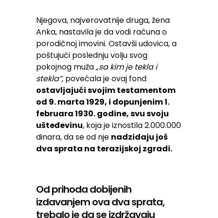
Njegova, najverovatnije druga, žena
Anka, nastavila je da vodi računa o
porodičnoj imovini. Ostavši udovica, a
poštujući poslednju volju svog
pokojnog muža
„sa kim je tekla i
stekla“,
povećala je ovaj fond
ostavljajući svojim testamentom
od 9. marta 1929, i dopunjenim 1.
februara 1930. godine, svu svoju
ušteđevinu
, koja je iznostila 2.000.000
dinara, da se od nje
nadzidaju još
dva sprata na terazijskoj zgradi.
Od prihoda dobijenih
izdavanjem ova dva sprata,
trebalo je da se izdržavaju