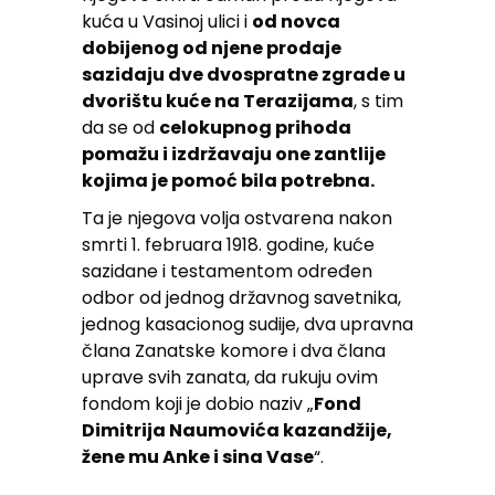
kuća u Vasinoj ulici i
od novca
dobijenog od njene prodaje
sazidaju dve dvospratne zgrade u
dvorištu kuće na Terazijama
, s tim
da se od
celokupnog prihoda
pomažu i izdržavaju one zantlije
kojima je pomoć bila potrebna.
Ta je njegova volja ostvarena nakon
smrti 1. februara 1918. godine, kuće
sazidane i testamentom određen
odbor od jednog državnog savetnika,
jednog kasacionog sudije, dva upravna
člana Zanatske komore i dva člana
uprave svih zanata, da rukuju ovim
fondom koji je dobio naziv „
Fond
Dimitrija Naumovića kazandžije,
žene mu Anke i sina Vase
“.