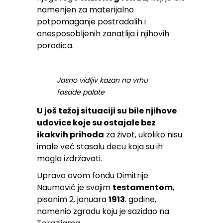
namenjen za materijalno
potpomaganje postradalih i
onesposobljenih zanatlija i njihovih
porodica.
Jasno vidljiv kazan na vrhu
fasade palate
U još težoj situaciji su bile njihove
udovice koje su ostajale bez
ikakvih prihoda
za život, ukoliko nisu
imale već stasalu decu koja su ih
mogla izdržavati.
Upravo ovom fondu Dimitrije
Naumović je svojim
testamentom
,
pisanim 2. januara
1913
. godine,
namenio zgradu koju je sazidao na