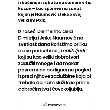
izbačenom zabatu na samom vrhu
kazan – kao spomen na zanat
kojim je Naumović stekao svoj
veliki imetak.
Iznoseći plemenita dela
Dimitrija i Anke Naumović na
svetlost dana koristimo priliku
da se podsetimo „
malih ljudi“
koji su kao veliki dobrotvori
zadužili mnoge i da makar
povremeno podignemo pogled
ispred njihove zadužbine koja bi
trebalo da nam služi kao primer
dobročinstva i čovekoljublja.