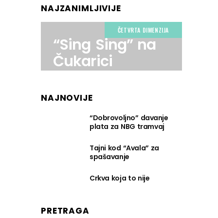
NAJZANIMLJIVIJE
ČETVRTA DIMENZIJA
“Sing Sing” na
Čukarici
NAJNOVIJE
“Dobrovoljno” davanje
plata za NBG tramvaj
Tajni kod “Avala” za
spašavanje
Crkva koja to nije
PRETRAGA