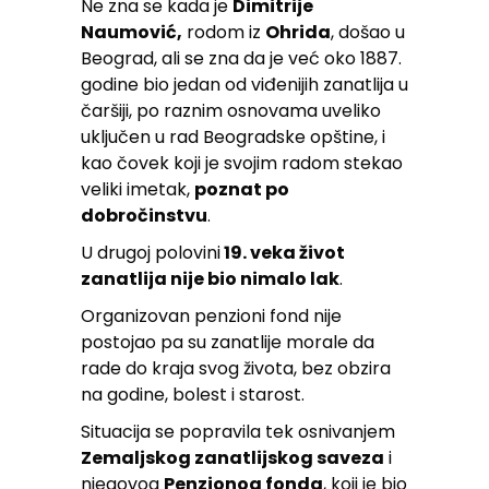
Ne zna se kada je
Dimitrije
Naumović,
rodom iz
Ohrida
, došao u
Beograd, ali se zna da je već oko 1887.
godine bio jedan od viđenijih zanatlija u
čaršiji, po raznim osnovama uveliko
uključen u rad Beogradske opštine, i
kao čovek koji je svojim radom stekao
veliki imetak,
poznat po
dobročinstvu
.
U drugoj polovini
19. veka život
zanatlija nije bio nimalo lak
.
Organizovan penzioni fond nije
postojao pa su zanatlije morale da
rade do kraja svog života, bez obzira
na godine, bolest i starost.
Situacija se popravila tek osnivanjem
Zemaljskog zanatlijskog saveza
i
njegovog
Penzionog fonda
, koji je bio