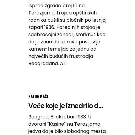
Ispred zgrade broj 10 na
Terazijama, trojica opštinskih
radnika bušili su pločnik po letnjoj
zapari 1936. Pored njih stajao je
saobraćajni žandar, smrknut kao
da je znao da upravo postavlja
kamen-temeljac za jednu od
najvećih budućih frustracija
Beograđana. Ali i
KALDRMAŠI
Veče koje je iznedrilo d...
Beograd, 8. oktobar 1933. U
dvorani "Kasine" na Terazijama
jedva da je bilo slobodnog mesta.