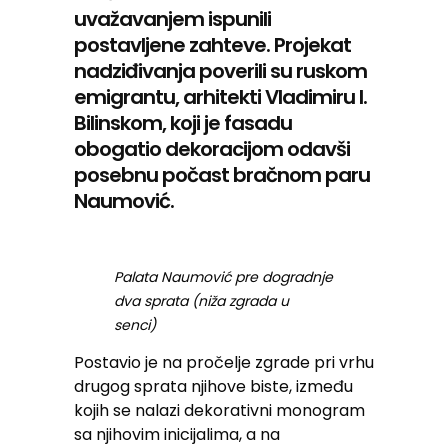
uvažavanjem ispunili
postavljene zahteve. Projekat
nadziđivanja poverili su ruskom
emigrantu, arhitekti Vladimiru I.
Bilinskom, koji je fasadu
obogatio dekoracijom odavši
posebnu počast bračnom paru
Naumović.
Palata Naumović pre dogradnje
dva sprata (niža zgrada u
senci)
Postavio je na pročelje zgrade pri vrhu
drugog sprata njihove biste, između
kojih se nalazi dekorativni monogram
sa njihovim inicijalima, a na