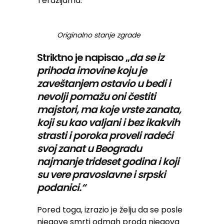
Terazijama.
Originalno stanje zgrade
Striktno je napisao „
da se iz
prihoda imovine koju je
zaveštanjem ostavio u bedi i
nevolji pomažu oni čestiti
majstori, ma koje vrste zanata,
koji su kao valjani i bez ikakvih
strasti i poroka proveli radeći
svoj zanat u Beogradu
najmanje trideset godina i koji
su vere pravoslavne i srpski
podanici.“
Pored toga, izrazio je želju da se posle
njegove smrti odmah proda njegova