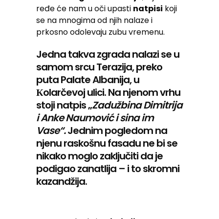
ređe će nam u oči upasti
natpisi
koji
se na mnogima od njih nalaze i
prkosno odolevaju zubu vremenu.
Jedna takva zgrada nalazi se u
samom srcu Terazija, preko
puta Palate Albanija, u
Кolarčevoj ulici. Na njenom vrhu
stoji natpis „
Zadužbina Dimitrija
i Anke Naumović i sina im
Vase“.
Jednim pogledom na
njenu raskošnu fasadu ne bi se
nikako moglo zaključiti da je
podigao zanatlija – i to skromni
kazandžija.