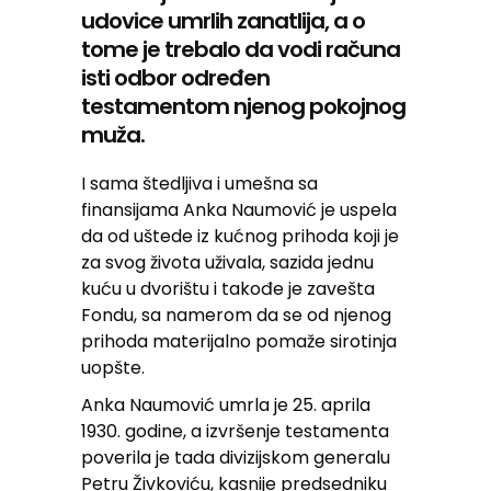
udovice umrlih zanatlija, a o
tome je trebalo da vodi računa
isti odbor određen
testamentom njenog pokojnog
muža.
I sama štedljiva i umešna sa
finansijama Anka Naumović je uspela
da od uštede iz kućnog prihoda koji je
za svog života uživala, sazida jednu
kuću u dvorištu i takođe je zavešta
Fondu, sa namerom da se od njenog
prihoda materijalno pomaže sirotinja
uopšte.
Anka Naumović umrla je 25. aprila
1930. godine, a izvršenje testamenta
poverila je tada divizijskom generalu
Petru Živkoviću, kasnije predsedniku