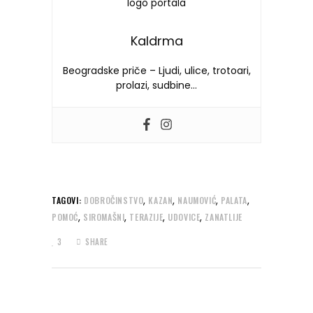
Kaldrma
Beogradske priče – Ljudi, ulice, trotoari,
prolazi, sudbine…
,
,
,
,
TAGOVI:
DOBROČINSTVO
KAZAN
NAUMOVIĆ
PALATA
,
,
,
,
POMOĆ
SIROMAŠNI
TERAZIJE
UDOVICE
ZANATLIJE
3
SHARE