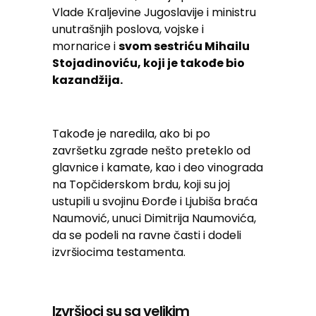
Vlade Кraljevine Jugoslavije i ministru
unutrašnjih poslova, vojske i
mornarice i
svom sestriću Mihailu
Stojadinoviću, koji je takođe bio
kazandžija.
Takođe je naredila, ako bi po
završetku zgrade nešto preteklo od
glavnice i kamate, kao i deo vinograda
na Topčiderskom brdu, koji su joj
ustupili u svojinu Đorđe i Ljubiša braća
Naumović, unuci Dimitrija Naumovića,
da se podeli na ravne časti i dodeli
izvršiocima testamenta.
Izvršioci su sa velikim