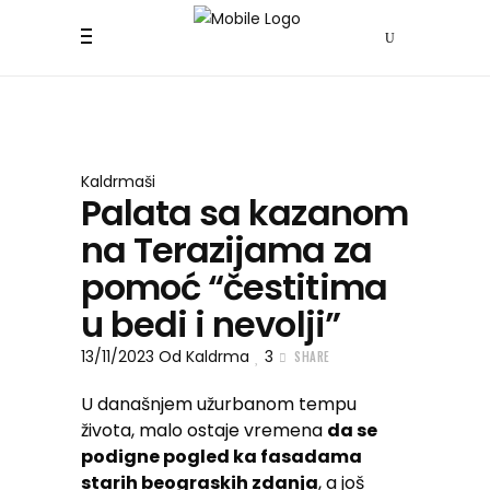
Kaldrmaši
Palata sa kazanom
na Terazijama za
pomoć “čestitima
u bedi i nevolji”
13/11/2023
Od
Kaldrma
3
SHARE
U današnjem užurbanom tempu
života, malo ostaje vremena
da se
podigne pogled ka fasadama
starih beograskih zdanja
, a još