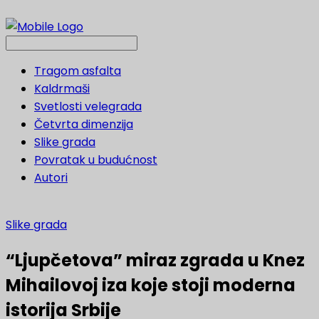
Tragom asfalta
Kaldrmaši
Svetlosti velegrada
Četvrta dimenzija
Slike grada
Povratak u budućnost
Autori
Slike grada
“Ljupčetova” miraz zgrada u Knez
Mihailovoj iza koje stoji moderna
istorija Srbije