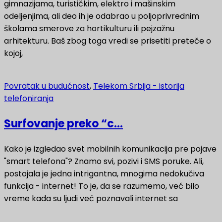
gimnazijama, turističkim, elektro i mašinskim
odeljenjima, ali deo ih je odabrao u poljoprivrednim
školama smerove za hortikulturu ili pejzažnu
arhitekturu. Baš zbog toga vredi se prisetiti preteče o
kojoj,
Povratak u budućnost
,
Telekom Srbija - istorija
telefoniranja
Surfovanje preko “c...
Kako je izgledao svet mobilnih komunikacija pre pojave
"smart telefona"? Znamo svi, pozivi i SMS poruke. Ali,
postojala je jedna intrigantna, mnogima nedokučiva
funkcija - internet! To je, da se razumemo, već bilo
vreme kada su ljudi već poznavali internet sa