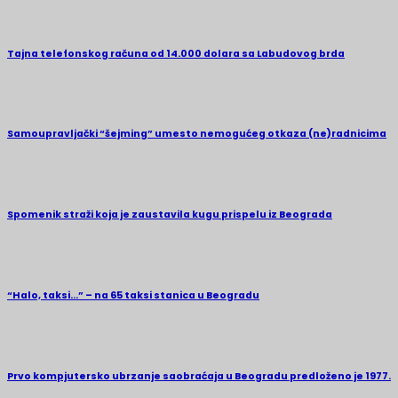
Tajna telefonskog računa od 14.000 dolara sa Labudovog brda
Samoupravljački “šejming” umesto nemogućeg otkaza (ne)radnicima
Spomenik straži koja je zaustavila kugu prispelu iz Beograda
“Halo, taksi…” – na 65 taksi stanica u Beogradu
Prvo kompjutersko ubrzanje saobraćaja u Beogradu predloženo je 1977.