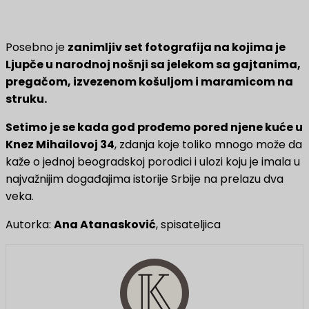
Posebno je
zanimljiv set fotografija na kojima je
Ljupče u narodnoj nošnji sa jelekom sa gajtanima,
pregačom, izvezenom košuljom i maramicom na
struku.
Setimo je se kada god prođemo pored njene kuće u
Knez Mihailovoj 34
, zdanja koje toliko mnogo može da
kaže o jednoj beogradskoj porodici i ulozi koju je imala u
najvažnijim događajima istorije Srbije na prelazu dva
veka.
Autorka:
Ana Atanasković
, spisateljica