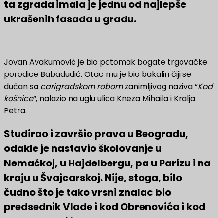
ta zgrada imala je jednu od najlepše
ukrašenih fasada u gradu.
Jovan Avakumović je bio potomak bogate trgovačke
porodice Babadudić. Otac mu je bio bakalin čiji se
dućan sa
carigradskom robom
zanimljivog naziva “
Kod
košnice
“, nalazio na uglu ulica Kneza Mihaila i Kralja
Petra.
Studirao i završio prava u Beogradu,
odakle je nastavio školovanje u
Nemačkoj, u Hajdelbergu, pa u Parizu i na
kraju u Švajcarskoj. Nije, stoga, bilo
čudno što je tako vrsni znalac bio
predsednik Vlade i kod Obrenovića i kod