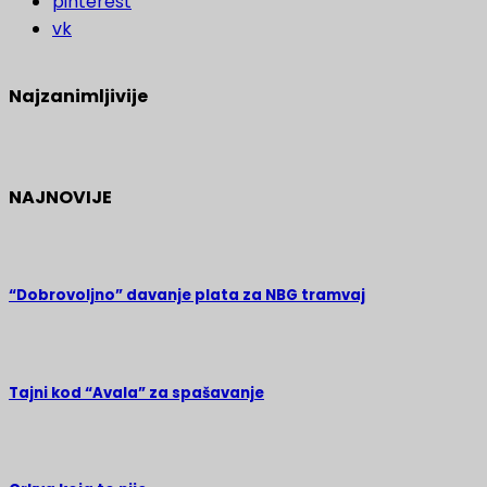
pinterest
vk
Najzanimljivije
NAJNOVIJE
“Dobrovoljno” davanje plata za NBG tramvaj
Tajni kod “Avala” za spašavanje