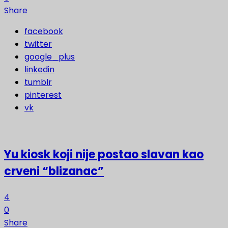
Share
facebook
twitter
google_plus
linkedin
tumblr
pinterest
vk
Yu kiosk koji nije postao slavan kao
crveni “blizanac”
4
0
Share