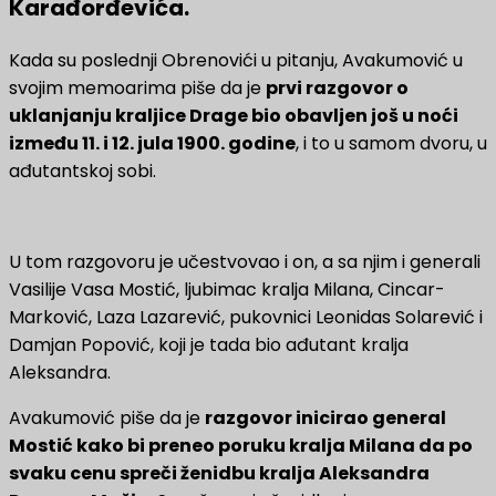
Karađorđevića.
Kada su poslednji Obrenovići u pitanju, Avakumović u
svojim memoarima piše da je
prvi razgovor o
uklanjanju kraljice Drage bio obavljen još u noći
između 11. i 12. jula 1900. godine
, i to u samom dvoru, u
ađutantskoj sobi.
U tom razgovoru je učestvovao i on, a sa njim i generali
Vasilije Vasa Mostić, ljubimac kralja Milana, Cincar-
Marković, Laza Lazarević, pukovnici Leonidas Solarević i
Damjan Popović, koji je tada bio ađutant kralja
Aleksandra.
Avakumović piše da je
razgovor inicirao general
Mostić kako bi preneo poruku kralja Milana da po
svaku cenu spreči ženidbu kralja Aleksandra