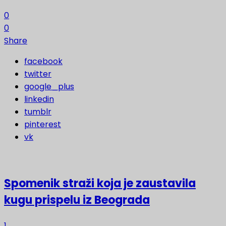
0
0
Share
facebook
twitter
google_plus
linkedin
tumblr
pinterest
vk
Spomenik straži koja je zaustavila
kugu prispelu iz Beograda
1