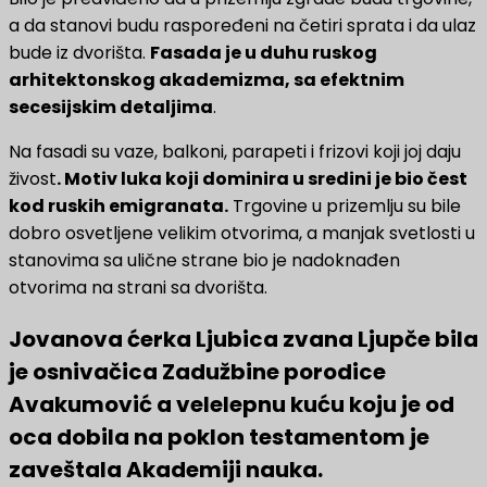
a da stanovi budu raspoređeni na četiri sprata i da ulaz
bude iz dvorišta.
Fasada je u duhu ruskog
arhitektonskog akademizma, sa efektnim
secesijskim detaljima
.
Na fasadi su vaze, balkoni, parapeti i frizovi koji joj daju
živost
. Motiv luka koji dominira u sredini je bio čest
kod ruskih emigranata.
Trgovine u prizemlju su bile
dobro osvetljene velikim otvorima, a manjak svetlosti u
stanovima sa ulične strane bio je nadoknađen
otvorima na strani sa dvorišta.
Jovanova ćerka Ljubica zvana Ljupče bila
je osnivačica Zadužbine porodice
Avakumović a velelepnu kuću koju je od
oca dobila na poklon testamentom je
zaveštala Akademiji nauka.