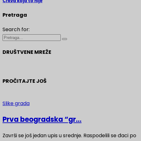
Crkva koja to nije
Pretraga
Search for:
DRUŠTVENE MREŽE
PROČITAJTE JOŠ
Slike grada
Prva beogradska “gr...
Završi se još jedan upis u srednje. Raspodelili se đaci po