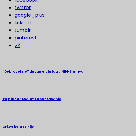
twitter
google_plus
linkedin
tumblr
pinterest
vk
“Dobrovoljno” davanje plata za NBG tramvaj
Tajni kod “Avala” za spašavanje
Crkva koja to nije