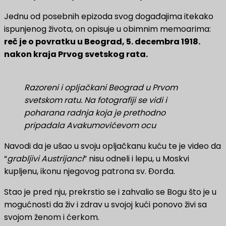
Jednu od posebnih epizoda svog događajima itekako
ispunjenog života, on opisuje u obimnim memoarima:
reč je o povratku u Beograd, 5. decembra 1918.
nakon kraja Prvog svetskog rata.
Razoreni i opljačkani Beograd u Prvom
svetskom ratu. Na fotografiji se vidi i
poharana radnja koja je prethodno
pripadala Avakumovićevom ocu
Navodi da je ušao u svoju opljačkanu kuću te je video da
“
grabljivi Austrijanci
” nisu odneli i lepu, u Moskvi
kupljenu, ikonu njegovog patrona sv. Đorđa.
Stao je pred nju, prekrstio se i zahvalio se Bogu što je u
mogućnosti da živ i zdrav u svojoj kući ponovo živi sa
svojom ženom i ćerkom.