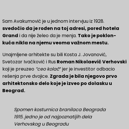
Sam Avakumović je u jednom intervjuu iz 1928.
svedočio da je rođen na toj adresi, pored hotela
Grand
i da nije želeo da je menja.
Tako je poklon-
kuća nikla na njemu veoma važnom mestu.
Unajmljene arhitekte su bili Kosta J. Jovanović,
Svetozar Ivačković i Rus
Roman Nikolaevič Verhovski
koji je preuzeo
“ceo kolač
” jer je investitor odbacio
rešenja prve dvojice.
Zgrada je bila njegovo prvo
arhitektonsko delo koje je izveo po dolasku u
Beograd.
Spomen kosturnica branilaca Beograda
1915. jedno je od najpoznatijih dela
Verhovskog u Beogradu