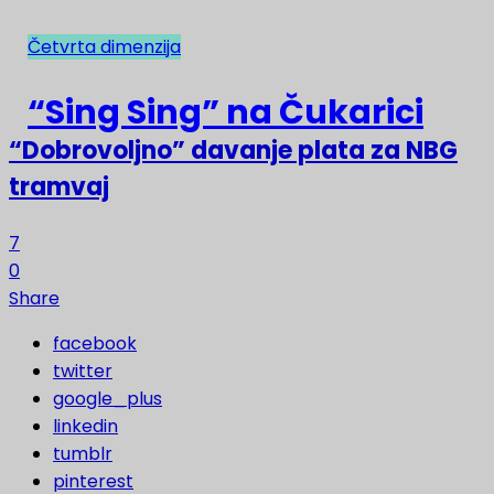
Četvrta dimenzija
NAJNOVIJE
“Sing Sing” na Čukarici
“Dobrovoljno” davanje plata za NBG
tramvaj
7
0
Share
facebook
twitter
google_plus
linkedin
tumblr
pinterest