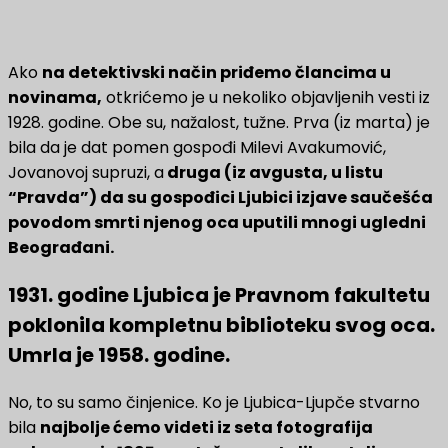
Ako
na detektivski način priđemo člancima u
novinama,
otkrićemo je u nekoliko objavljenih vesti iz
1928. godine. Obe su, nažalost, tužne. Prva (iz marta) je
bila da je dat pomen gospođi Milevi Avakumović,
Jovanovoj supruzi, a
druga (iz avgusta, u listu
“Pravda”) da su gospođici Ljubici izjave saučešća
povodom smrti njenog oca uputili mnogi ugledni
Beograđani.
1931. godine Ljubica je Pravnom fakultetu
poklonila kompletnu biblioteku svog oca.
Umrla je 1958. godine.
No, to su samo činjenice. Ko je Ljubica-Ljupče stvarno
bila
najbolje ćemo videti iz seta fotografija