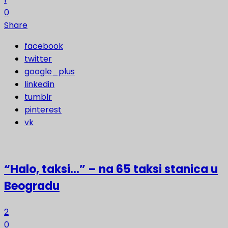
0
Share
facebook
twitter
google_plus
linkedin
tumblr
pinterest
vk
“Halo, taksi…” – na 65 taksi stanica u
Beogradu
2
0