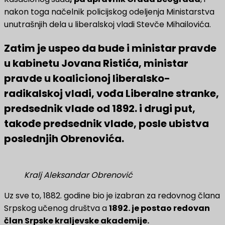
nakon toga načelnik policijskog odeljenja Ministarstva
unutrašnjih dela u liberalskoj vladi Stevče Mihailovića.
Zatim je uspeo da bude i ministar pravde
u kabinetu Jovana Ristića, ministar
pravde u koalicionoj liberalsko-
radikalskoj vladi, vođa Liberalne stranke,
predsednik vlade od 1892. i drugi put,
takođe predsednik vlade, posle ubistva
poslednjih Obrenovića.
Kralj Aleksandar Obrenović
Uz sve to, 1882. godine bio je izabran za redovnog člana
Srpskog učenog društva a
1892. je postao redovan
član Srpske kraljevske akademije.