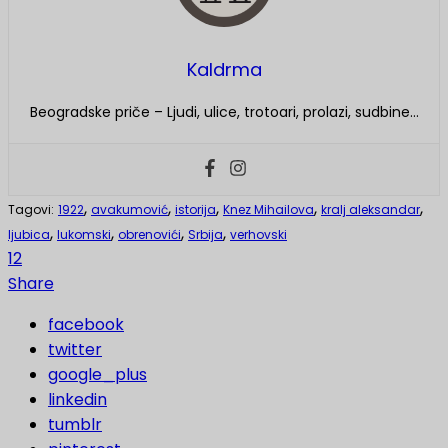
Kaldrma
Beogradske priče – Ljudi, ulice, trotoari, prolazi, sudbine…
,
,
,
,
,
Tagovi:
1922
avakumović
istorija
Knez Mihailova
kralj aleksandar
,
,
,
,
ljubica
lukomski
obrenovići
Srbija
verhovski
12
Share
facebook
twitter
google_plus
linkedin
tumblr