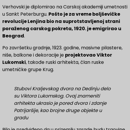
Verhovski je diplomirao na Carskoj akademiji umetnosti
u Sankt Peterburgu.
Pošto je za vreme boljševičke
revolucije Lenjina bio na suprotstavljenoj strani
poraženog carskog pokreta, 1920. je emigrirao u
Beograd
.
Po završetku gradnje, 1923. godine, masivne pilastere,
niše, balkone i dekoracije je
projektovao Viktor
Lukomski
, takođe ruski arhitekta, član ruske
umetničke grupe Krug.
Stubovi Kraljevskog dvora na Dedinju delo
su Viktora Lukomskog. Ovaj znameniti
arhitekta ukrasio je pored dvora i zdanje
Patrijaršije, kao brojne druge objekte u
gradu
Bilo je predviđeno da u prizemlju zgrade budu trgovine,