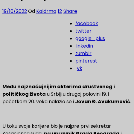
19/10/2022
Od
Kaldrma
12
Share
facebook
twitter
google_plus
linkedin
tumblr
pinterest
vk
Među najznačajnijim akterima društvenog i
političkog života
u Srbiji u drugoj polovini 19. i
početkom 20. veka nalazio se i
Jovan Đ. Avakumović
.
U toku svoje karijere bio je najpre prvi sekretar
Kasacionog
suda
, pa upravnik Grada Beograda
, i