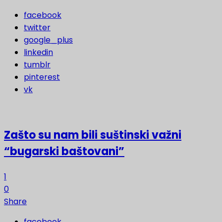
facebook
twitter
google_plus
linkedin
tumblr
pinterest
vk
Zašto su nam bili suštinski važni
“bugarski baštovani”
1
0
Share
facebook