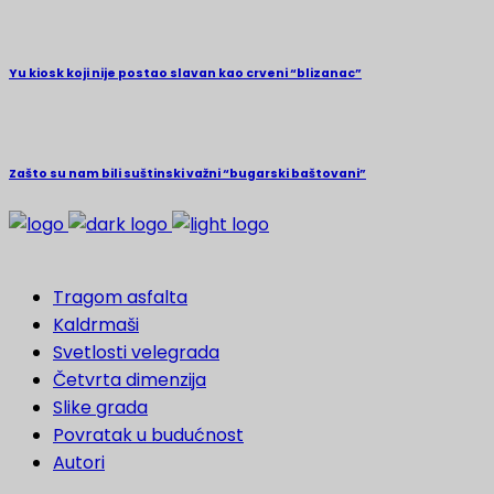
Yu kiosk koji nije postao slavan kao crveni “blizanac”
Zašto su nam bili suštinski važni “bugarski baštovani”
Tragom asfalta
Kaldrmaši
Svetlosti velegrada
Četvrta dimenzija
Slike grada
Povratak u budućnost
Autori