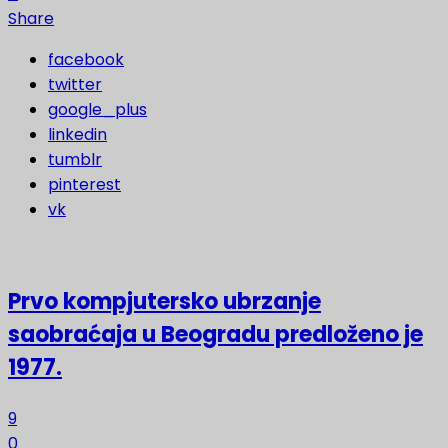
Share
facebook
twitter
google_plus
linkedin
tumblr
pinterest
vk
Prvo kompjutersko ubrzanje
saobraćaja u Beogradu predloženo je
1977.
9
0