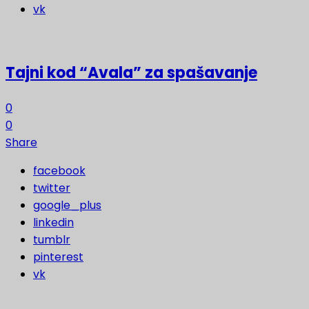
vk
Tajni kod “Avala” za spašavanje
0
0
Share
facebook
twitter
google_plus
linkedin
tumblr
pinterest
vk