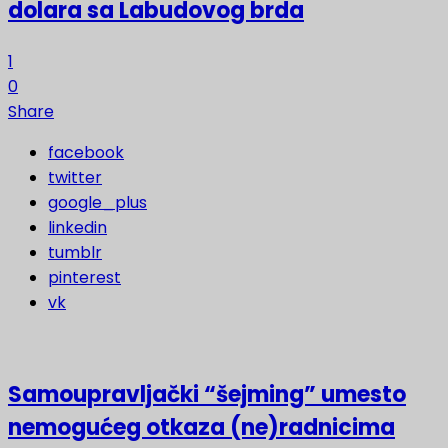
dolara sa Labudovog brda
1
0
Share
facebook
twitter
google_plus
linkedin
tumblr
pinterest
vk
Samoupravljački “šejming” umesto
nemogućeg otkaza (ne)radnicima