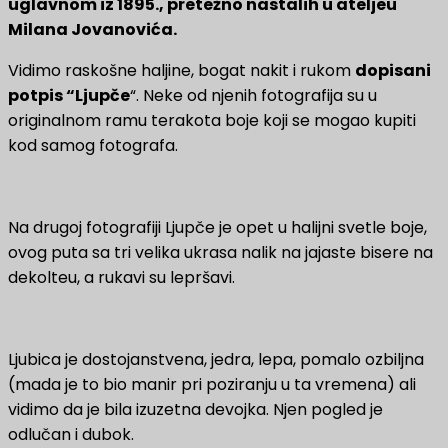
uglavnom iz 1895., pretežno nastalih u ateljeu
Milana Jovanovića.
Vidimo raskošne haljine, bogat nakit i rukom
dopisani
potpis “Ljupče
“. Neke od njenih fotografija su u
originalnom ramu terakota boje koji se mogao kupiti
kod samog fotografa.
Na drugoj fotografiji Ljupče je opet u halijni svetle boje,
ovog puta sa tri velika ukrasa nalik na jajaste bisere na
dekolteu, a rukavi su lepršavi.
Ljubica je dostojanstvena, jedra, lepa, pomalo ozbiljna
(mada je to bio manir pri poziranju u ta vremena) ali
vidimo da je bila izuzetna devojka. Njen pogled je
odlučan i dubok.