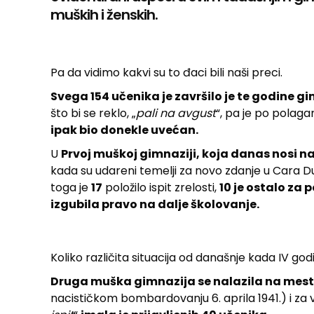
muških i ženskih.
Pa da vidimo kakvi su to đaci bili naši preci.
Svega 154 učenika je završilo je te godine g
što bi se reklo, „
pali na avgust
“, pa je po polag
ipak bio donekle uvećan.
U
Prvoj muškoj gimnaziji, koja danas nosi 
kada su udareni temelji za novo zdanje u Cara 
toga je
17
položilo ispit zrelosti,
10 je ostalo za 
izgubila pravo na dalje školovanje.
Koliko različita situacija od današnje kada IV go
Druga muška gimnazija se nalazila na mestu
nacističkom bombardovanju 6. aprila 1941.) i za v