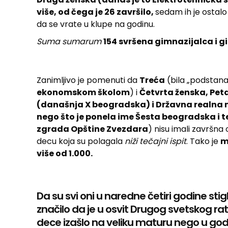
više, od čega je 26 završilo,
sedam ih je ostal
da se vrate u klupe na godinu.
Suma sumarum
154 svršena gimnazijalca i g
Zanimljivo je pomenuti da
Treća
(bila „podstana
ekonomskom školom
) i
Četvrta ženska, Pet
(današnja X beogradska) i Državna realna 
nego što je ponela ime Šesta beogradska i t
zgrada Opštine Zvezdara
) nisu imali završna 
decu koja su polagala
niži tečajni ispit
. Tako je
m
više od 1.000.
Da su svi oni u naredne četiri godine stig
značilo da je u osvit Drugog svetskog rat
dece izašlo na veliku maturu nego u godi