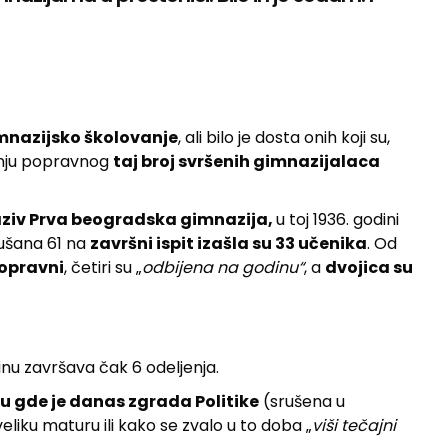
imnazijsko školovanje
, ali bilo je dosta onih koji su,
anju popravnog
taj broj svršenih gimnazijalaca
naziv Prva beogradska gimnazija,
u toj 1936. godini
Dušana 61 na
završni ispit izašla su 33 učenika
. Od
popravni
, četiri su „
odbijena na godinu“
, a
dvojica su
dinu završava čak 6 odeljenja.
 gde je danas zgrada Politike
(srušena u
eliku maturu ili kako se zvalo u to doba „
viši tečajni