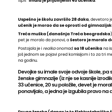
ispit
“
imala je prijavljenih 40 učenika
.
Uspešno je školu završilo 28 đaka
, devetoro j
učenik je morao da se oprosti od gimnazijs
Treća muška (današnja Treća beogradska
pet je moralo da ponovi, a
šestoro je moralo d
Postojala je i
realka
onomad
sa 18 učenika
na is
još jednom se pojavi pred komisijom i to za tri
na godinu.
Devojke su imale svoje odvoje škole, pa 
ženske gimnazije (iz nje se kasnije izr
33 učenice, 20 su položile, devet je mora
ponavljalo, a jedna je izgubila pravo na 
Druga ženska (danas je to Elektrotehnička š