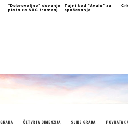
“Dobrovoljno” davanje
Tajni kod “Avala” za
Cr
plata za NBG tramvaj
spašavanje
”
EGRADA
ČETVRTA DIMENZIJA
SLIKE GRADA
POVRATAK 