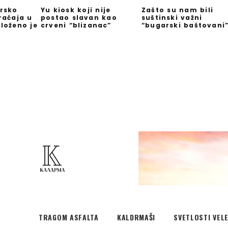
rsko
Yu kiosk koji nije
Zašto su nam bili
raćaja u
postao slavan kao
suštinski važni
loženo je
crveni “blizanac”
“bugarski baštovani
TRAGOM ASFALTA
KALDRMAŠI
SVETLOSTI VEL