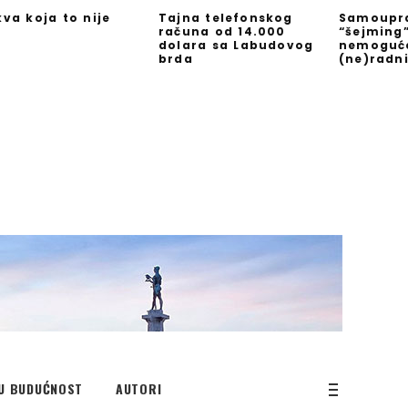
kva koja to nije
Tajna telefonskog
Samoupra
računa od 14.000
“šejming
dolara sa Labudovog
nemoguć
brda
(ne)radn
U BUDUĆNOST
AUTORI