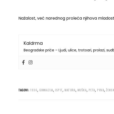
Nažalost, već narednog proleća njihova mladost 
Kaldrma
Beogradske priče – Ljudi, ulice, trotoari, prolazi, su
,
,
,
,
,
,
,
TAGOVI:
1936
GIMNAZIJA
ISPIT
MATURA
MUŠKA
PETA
PRVA
ŽENS