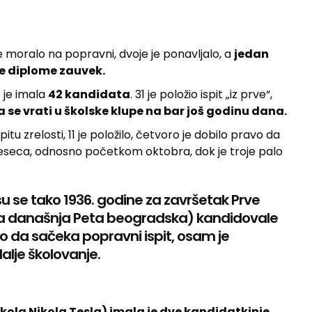
e moralo na popravni, dvoje je ponavljalo, a
jedan
ke diplome zauvek.
) je imala
42 kandidata
. 31 je položio ispit „iz prve“,
a se vrati u školske klupe na bar još godinu dana.
pitu zrelosti, 11 je položilo, četvoro je dobilo pravo da
 meseca, odnosno početkom oktobra, dok je troje palo
su se tako 1936. godine za završetak Prve
odila današnja Peta beogradska) kandidovale
lo da sačeka popravni ispit, osam je
dalje školovanje.
kola Nikola Tesla) imala je dve kandidatkinje