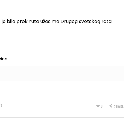
je bila prekinuta užasima Drugog svetskog rata.
dbine…
KA
8
SHARE