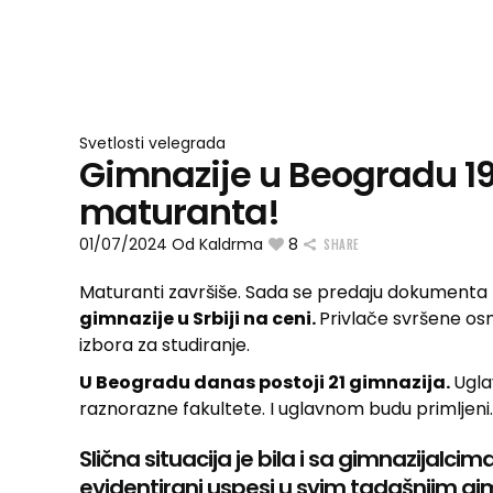
Svetlosti velegrada
Gimnazije u Beogradu 193
maturanta!
01/07/2024
Od
Kaldrma
8
SHARE
Maturanti završiše. Sada se predaju dokumenta 
gimnazije u Srbiji na ceni.
Privlače svršene osm
izbora za studiranje.
U Beogradu danas postoji 21 gimnazija.
Ugla
raznorazne fakultete. I uglavnom budu primljeni. 
Slična situacija je bila i sa gimnazijalc
evidentirani uspesi u svim tadašnjim gimn