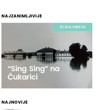
NAJZANIMLJIVIJE
ČETVRTA DIMENZIJA
“Sing Sing” na
Čukarici
NAJNOVIJE