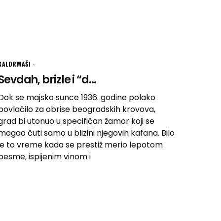
KALDRMAŠI
Sevdah, brizle i “d...
Dok se majsko sunce 1936. godine polako
povlačilo za obrise beogradskih krovova,
grad bi utonuo u specifičan žamor koji se
mogao čuti samo u blizini njegovih kafana. Bilo
je to vreme kada se prestiž merio lepotom
pesme, ispijenim vinom i