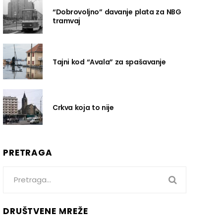
“Dobrovoljno” davanje plata za NBG
tramvaj
Tajni kod “Avala” za spašavanje
Crkva koja to nije
PRETRAGA
Search
for:
DRUŠTVENE MREŽE