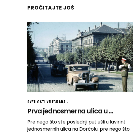
PROČITAJTE JOŠ
SVETLOSTI VELEGRADA
Prva jednosmerna ulica u ...
Pre nego što ste poslednji put ušli u lavirint
jednosmernih ulica na Dorćolu, pre nego što