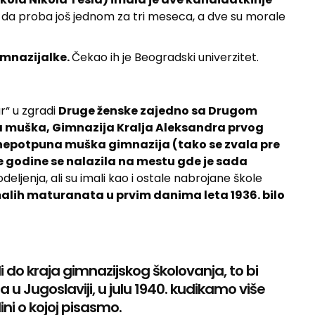
o da proba još jednom za tri meseca, a dve su morale
imnazijalke.
Čekao ih je Beogradski univerzitet.
r“ u zgradi
Druge ženske zajedno sa Drugom
a muška, Gimnazija Kralja Aleksandra prvog
nepotpuna muška gimnazija (tako se zvala pre
e godine se nalazila na mestu gde je sada
odeljenja, ali su imali kao i ostale nabrojane škole
alih maturanata u prvim danima leta 1936. bilo
li do kraja gimnazijskog školovanja, to bi
a u Jugoslaviji, u julu 1940. kudikamo više
ni o kojoj pisasmo.