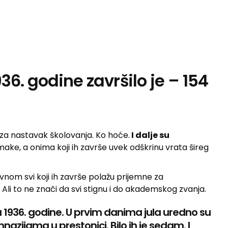
6. godine završilo je – 154
za nastavak školovanja. Ko hoće.
I dalje su
ake, a onima koji ih završe uvek odškrinu vrata šireg
vnom svi koji ih završe polažu prijemne za
Ali to ne znači da svi stignu i do akademskog zvanja.
ima 1936. godine. U prvim danima jula uredno su
azijama u prestonici. Bilo ih je sedam. I