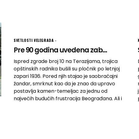
SVETLOSTI VELEGRADA
Pre 90 godina uvedena zab...
Ispred zgrade broj 10 na Terazijama, trojica
opštinskih radnika bušili su pločnik po letnjoj
zapari 1936. Pored njih stajao je saobraćajni
žandar, smrknut kao da je znao da upravo
postavlja kamen-temeljac za jednu od
najvećih budućih frustracija Beograđana. Ali i