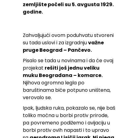
zemljište počeli su 5. avgusta 1929.
godine.
Zahvaljujući ovom poduhvatu stvoreni
su tada uslovi i za izgradnju
važne
pruge Beograd – Pančevo.
Pisalo se tada u novinama i da će ovaj
projekat
rešiti još jednu veliku
muku Beograđana – komarce.
Njihova ogromna legla po
baruštinama biće potpuno uništena,
verovalo se.
Ipak, ljudska ruka, pokazalo se, nije baš
toliko moćna u borbi protiv prirode,
pa povremeno podižemo i avijaciju u
borbi protiv ovih napasti i to upravo
sa
aerodroma Lisičji jarak. Ni njega