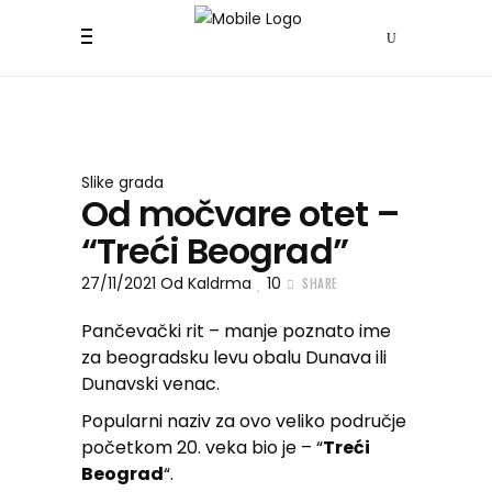
Slike grada
Od močvare otet –
“Treći Beograd”
27/11/2021
Od
Kaldrma
10
SHARE
Pančevački rit – manje poznato ime
za beogradsku levu obalu Dunava ili
Dunavski venac.
Popularni naziv za ovo veliko područje
početkom 20. veka bio je – “
Treći
Beograd
“.