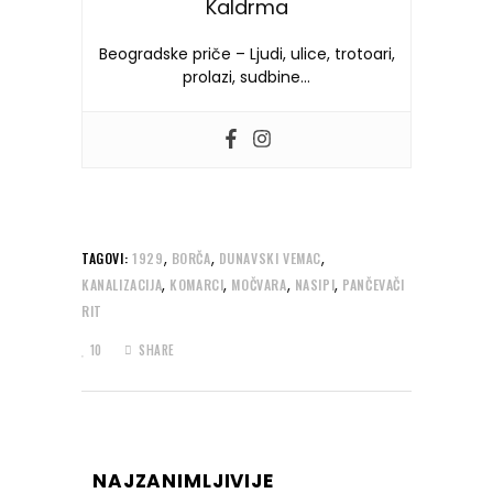
Kaldrma
Beogradske priče – Ljudi, ulice, trotoari,
prolazi, sudbine…
,
,
,
TAGOVI:
1929
BORČA
DUNAVSKI VEMAC
,
,
,
,
KANALIZACIJA
KOMARCI
MOČVARA
NASIPI
PANČEVAČI
RIT
10
SHARE
NAJZANIMLJIVIJE