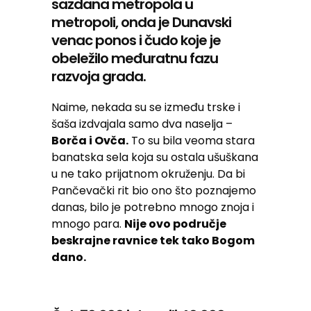
sazdana metropola u
metropoli, onda je Dunavski
venac ponos i čudo koje je
obeležilo međuratnu fazu
razvoja grada.
Naime, nekada su se između trske i
šaša izdvajala samo dva naselja –
Borča i Ovča.
To su bila veoma stara
banatska sela koja su ostala ušuškana
u ne tako prijatnom okruženju. Da bi
Pančevački rit bio ono što poznajemo
danas, bilo je potrebno mnogo znoja i
mnogo para.
Nije ovo područje
beskrajne ravnice tek tako Bogom
dano.