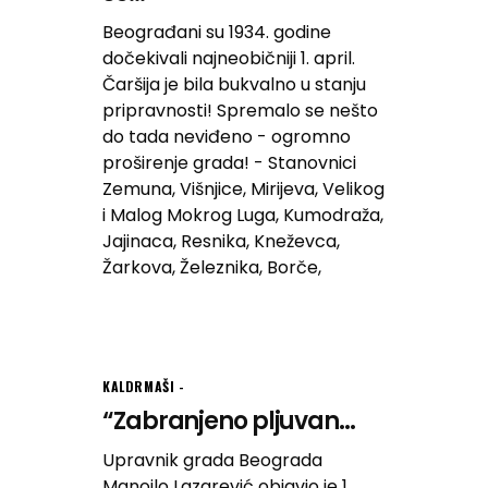
Beograđani su 1934. godine
dočekivali najneobičniji 1. april.
Čaršija je bila bukvalno u stanju
pripravnosti! Spremalo se nešto
do tada neviđeno - ogromno
proširenje grada! - Stanovnici
Zemuna, Višnjice, Mirijeva, Velikog
i Malog Mokrog Luga, Kumodraža,
Jajinaca, Resnika, Kneževca,
Žarkova, Železnika, Borče,
KALDRMAŠI
“Zabranjeno pljuvan...
Upravnik grada Beograda
Manojlo Lazarević objavio je 1.