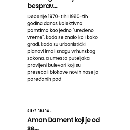
besprav...
Decenije 1970-tih i 1980-tih
godina danas kolektivno
pamtimo kao jedno "uređeno
vreme", kada se znalo ko i kako
gradi, kada su urbanistički
planovi imali snagu vrhunskog
zakona, a umesto puteljaka
pravljeni bulevari koji su
presecali blokove novih naselja
poređanih pod
SLIKE GRADA
Aman Dament koji je od
se...