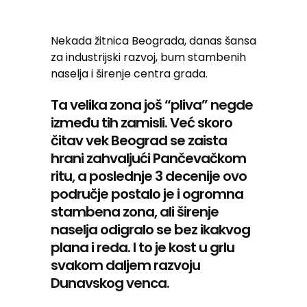
Nekada žitnica Beograda, danas šansa
za industrijski razvoj, bum stambenih
naselja i širenje centra grada.
Ta velika zona još “pliva” negde
između tih zamisli. Već skoro
čitav vek Beograd se zaista
hrani zahvaljući Pančevačkom
ritu, a poslednje 3 decenije ovo
područje postalo je i ogromna
stambena zona, ali širenje
naselja odigralo se bez ikakvog
plana i reda. I to je kost u grlu
svakom daljem razvoju
Dunavskog venca.