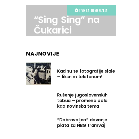
ČETVRTA DIMENZIJA
“Sing Sing” na
Čukarici
NAJNOVIJE
Kad su se fotografije slale
– fiksnim telefonom!
Rušenje jugoslovenskih
tabua – promena pola
kao novinska tema
“Dobrovoljno” davanje
plata za NBG tramvaj