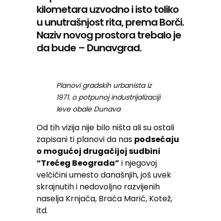
kilometara uzvodno i isto toliko
u unutrašnjost rita, prema Borči.
Naziv novog prostora trebalo je
da bude – Dunavgrad.
Planovi gradskih urbanista iz
1971. o potpunoj industrijalizaciji
leve obale Dunava
Od tih vizija nije bilo ništa ali su ostali
zapisani ti planovi da nas
podsećaju
o mogućoj drugačijoj sudbini
“Trećeg Beograda”
i njegovoj
velčičini umesto današnjih, još uvek
skrajnutih i nedovoljno razvijenih
naselja Krnjača, Braća Marić, Kotež,
itd.