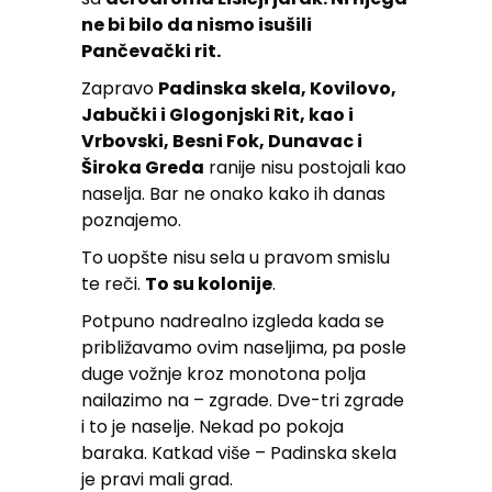
ne bi bilo da nismo isušili
Pančevački rit.
Zapravo
Padinska skela, Kovilovo,
Jabučki i Glogonjski Rit, kao i
Vrbovski, Besni Fok, Dunavac i
Široka Greda
ranije nisu postojali kao
naselja. Bar ne onako kako ih danas
poznajemo.
To uopšte nisu sela u pravom smislu
te reči.
To su kolonije
.
Potpuno nadrealno izgleda kada se
približavamo ovim naseljima, pa posle
duge vožnje kroz monotona polja
nailazimo na – zgrade. Dve-tri zgrade
i to je naselje. Nekad po pokoja
baraka. Katkad više – Padinska skela
je pravi mali grad.