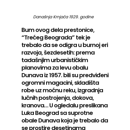
Današnja Krnjača 1929. godine
Bum ovog dela prestonice,
“Trećeg Beograda” tek je
trebalo da se odigra u burnoj eri
razvoja, šezdesetih: prema
tadašnjim urbanističkim
planovima za levu obalu
Dunava iz 1957. bili su predviđeni
ogromni magacini, skladišta
robe uz moćnu reku, izgradnja
lučnih postrojenja, dokova,
kranova… U ogledalu preslikana
Luka Beograd sa suprotne
obale Dunava koja je trebalo da
se prostire desetinama