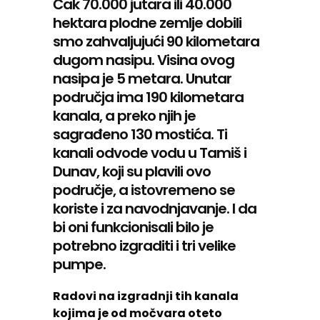
Čak 70.000 jutara ili 40.000
hektara plodne zemlje dobili
smo zahvaljujući 90 kilometara
dugom nasipu. Visina ovog
nasipa je 5 metara. Unutar
područja ima 190 kilometara
kanala, a preko njih je
sagrađeno 130 mostića. Ti
kanali odvode vodu u Tamiš i
Dunav, koji su plavili ovo
područje, a istovremeno se
koriste i za navodnjavanje. I da
bi oni funkcionisali bilo je
potrebno izgraditi i tri velike
pumpe.
Radovi na izgradnji tih kanala
kojima je od močvara oteto