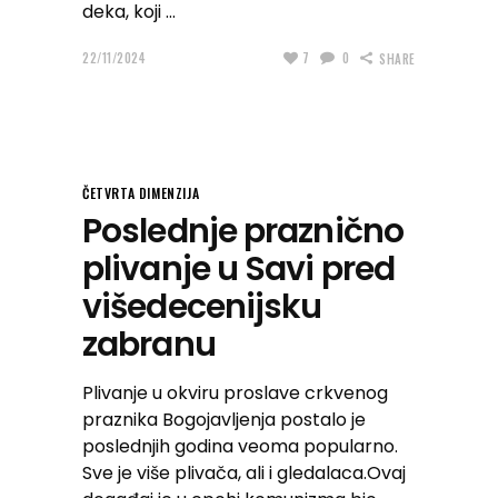
deka, koji
22/11/2024
7
0
SHARE
ČETVRTA DIMENZIJA
Poslednje praznično
plivanje u Savi pred
višedecenijsku
zabranu
Plivanje u okviru proslave crkvenog
praznika Bogojavljenja postalo je
poslednjih godina veoma popularno.
Sve je više plivača, ali i gledalaca.Ovaj