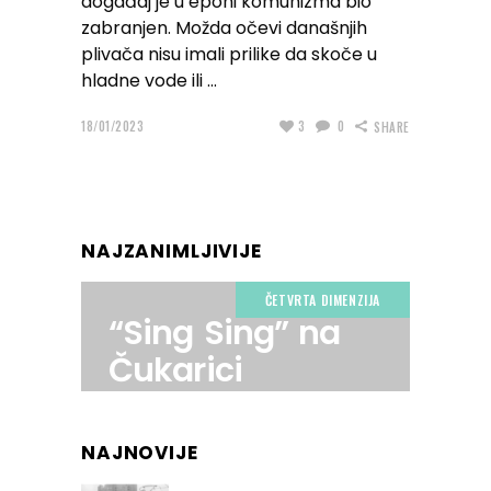
događaj je u epohi komunizma bio
zabranjen. Možda očevi današnjih
plivača nisu imali prilike da skoče u
hladne vode ili
18/01/2023
3
0
SHARE
NAJZANIMLJIVIJE
ČETVRTA DIMENZIJA
“Sing Sing” na
Čukarici
NAJNOVIJE