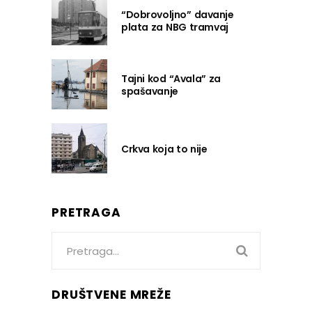
“Dobrovoljno” davanje
plata za NBG tramvaj
Tajni kod “Avala” za
spašavanje
Crkva koja to nije
PRETRAGA
Search
for:
DRUŠTVENE MREŽE