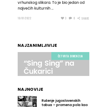
vrhunskog slikara. To je bio jedan od
najvećih kulturnih
10/01/2022
3
0
SHARE
NAJZANIMLJIVIJE
ČETVRTA DIMENZIJA
“Sing Sing” na
Čukarici
NAJNOVIJE
Rušenje jugoslovenskih
tabua – promena pola kao