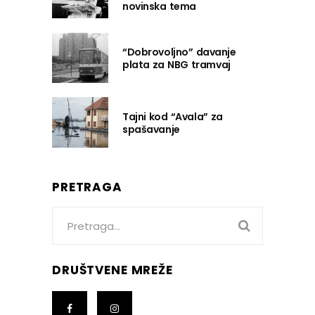
novinska tema
“Dobrovoljno” davanje
plata za NBG tramvaj
Tajni kod “Avala” za
spašavanje
PRETRAGA
Search
for:
DRUŠTVENE MREŽE