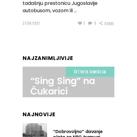
tadašnju prestonicu Jugoslavije
autobusom, vozom ili
21/08/2021
7
0
SHARE
NAJZANIMLJIVIJE
ČETVRTA DIMENZIJA
“Sing Sing” na
Čukarici
NAJNOVIJE
“Dobrovoljno” davanje