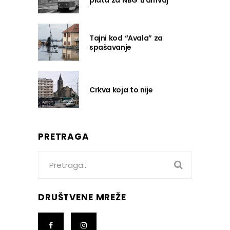
plata za NBG tramvaj
Tajni kod “Avala” za
spašavanje
Crkva koja to nije
PRETRAGA
Search
for:
DRUŠTVENE MREŽE