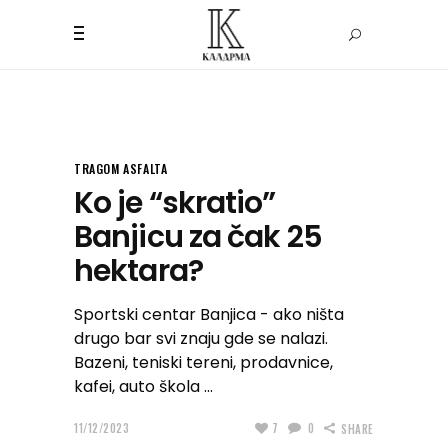
TRAGOM ASFALTA
Ko je “skratio”
Banjicu za čak 25
hektara?
Sportski centar Banjica - ako ništa
drugo bar svi znaju gde se nalazi.
Bazeni, teniski tereni, prodavnice,
kafei, auto škola
11/12/2023
7
0
SHARE