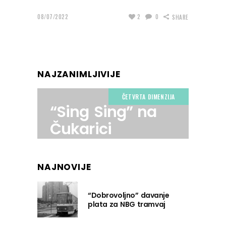
08/07/2022
2
0
SHARE
NAJZANIMLJIVIJE
ČETVRTA DIMENZIJA
“Sing Sing” na
Čukarici
NAJNOVIJE
“Dobrovoljno” davanje
plata za NBG tramvaj