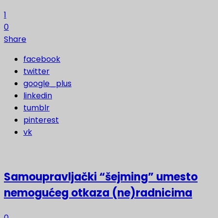
1
0
Share
facebook
twitter
google_plus
linkedin
tumblr
pinterest
vk
Samoupravljački “šejming” umesto
nemogućeg otkaza (ne)radnicima
0