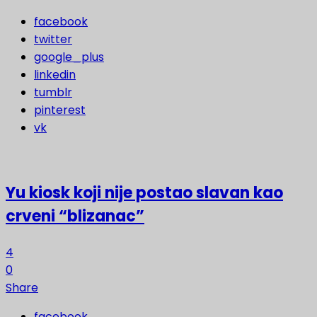
facebook
twitter
google_plus
linkedin
tumblr
pinterest
vk
Yu kiosk koji nije postao slavan kao
crveni “blizanac”
4
0
Share
facebook