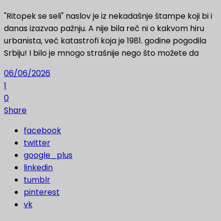
"Ritopek se seli" naslov je iz nekadašnje štampe koji bi i
danas izazvao pažnju. A nije bila reč ni o kakvom hiru
urbanista, već katastrofi koja je 1981. godine pogodila
Srbiju! I bilo je mnogo strašnije nego što možete da
06/06/2026
1
0
Share
facebook
twitter
google_plus
linkedin
tumblr
pinterest
vk