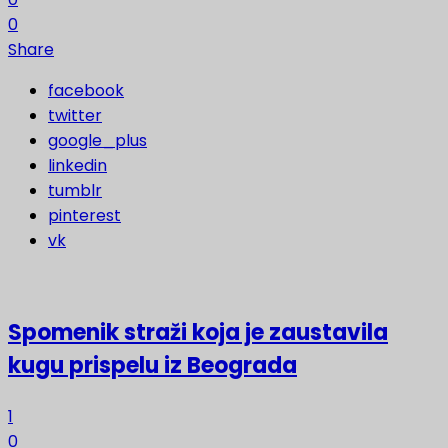
0
Share
facebook
twitter
google_plus
linkedin
tumblr
pinterest
vk
Spomenik straži koja je zaustavila
kugu prispelu iz Beograda
1
0