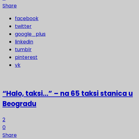
Share
facebook
twitter
google_plus
linkedin
tumblr
pinterest
vk
“Halo, taksi…” – na 65 taksi stanica u
Beogradu
2
0
Share