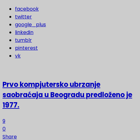
facebook
twitter
google_plus
linkedin
tumblr
pinterest
vk
Prvo kompjutersko ubrzanje
saobraćaja u Beogradu predloženo je
1977.
9
0
Share