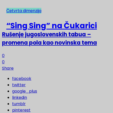
Četvrta dimenzija
NAJNOVIJE
“Sing Sing” na Čukarici
Rušenje jugoslovenskih tabua –
promena pola kao novinska tema
0
0
Share
facebook
twitter
google_plus
linkedin
tumblr
pinterest