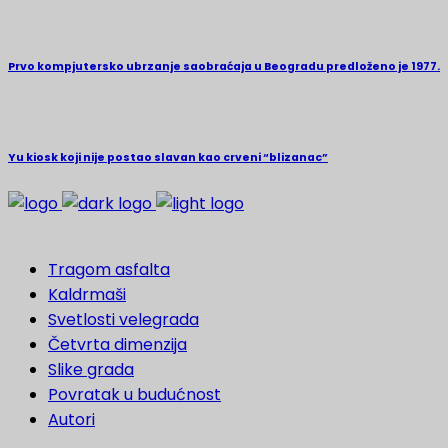
Prvo kompjutersko ubrzanje saobraćaja u Beogradu predloženo je 1977.
Yu kiosk koji nije postao slavan kao crveni “blizanac”
Tragom asfalta
Kaldrmaši
Svetlosti velegrada
Četvrta dimenzija
Slike grada
Povratak u budućnost
Autori