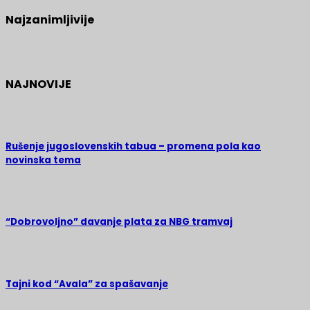
Najzanimljivije
NAJNOVIJE
Rušenje jugoslovenskih tabua – promena pola kao
novinska tema
“Dobrovoljno” davanje plata za NBG tramvaj
Tajni kod “Avala” za spašavanje