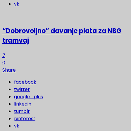
vk
“Dobrovoljno” davanje plata za NBG
tramvaj
7
0
Share
facebook
twitter
google_plus
linkedin
tumblr
pinterest
vk