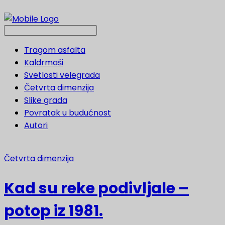
Tragom asfalta
Kaldrmaši
Svetlosti velegrada
Četvrta dimenzija
Slike grada
Povratak u budućnost
Autori
Četvrta dimenzija
Kad su reke podivljale –
potop iz 1981.