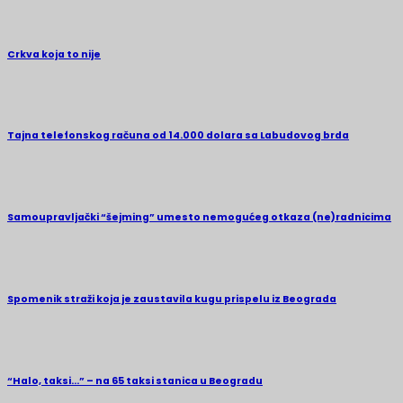
Crkva koja to nije
Tajna telefonskog računa od 14.000 dolara sa Labudovog brda
Samoupravljački “šejming” umesto nemogućeg otkaza (ne)radnicima
Spomenik straži koja je zaustavila kugu prispelu iz Beograda
“Halo, taksi…” – na 65 taksi stanica u Beogradu