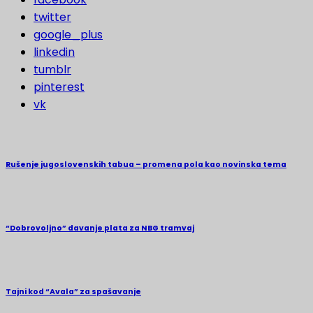
twitter
google_plus
linkedin
tumblr
pinterest
vk
Rušenje jugoslovenskih tabua – promena pola kao novinska tema
“Dobrovoljno” davanje plata za NBG tramvaj
Tajni kod “Avala” za spašavanje