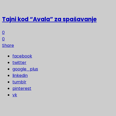
Tajni kod “Avala” za spašavanje
0
0
Share
facebook
twitter
google_plus
linkedin
tumblr
pinterest
vk