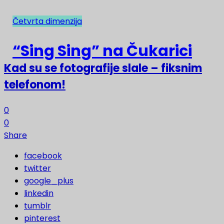
Četvrta dimenzija
NAJNOVIJE
“Sing Sing” na Čukarici
Kad su se fotografije slale – fiksnim
telefonom!
0
0
Share
facebook
twitter
google_plus
linkedin
tumblr
pinterest