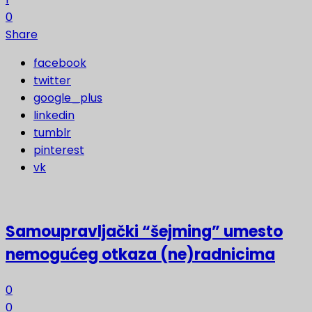
0
Share
facebook
twitter
google_plus
linkedin
tumblr
pinterest
vk
Samoupravljački “šejming” umesto
nemogućeg otkaza (ne)radnicima
0
0