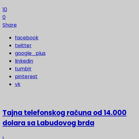
10
0
Share
facebook
twitter
google_plus
linkedin
tumblr
pinterest
vk
Tajna telefonskog računa od 14.000
dolara sa Labudovog brda
1