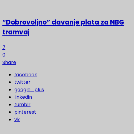
“Dobrovoljno” davanje plata za NBG
tramvaj
7
0
Share
facebook
twitter
google_plus
linkedin
tumblr
pinterest
vk