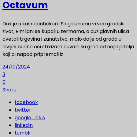
Octavum
Dok je u kasnoantičkom Singidunumu vrveo gradski
život, Rimljani se kupali u termama, a duž glavnih ulica
cvetali trgovina i zanatstvo, malo dalje od grada u
divljini budne oči stražara čuvale su grad od neprijatelja
koji bi napad pripremali iz
24/10/2024
3
0
Share
facebook
twitter
google_plus
linkedin
tumblr