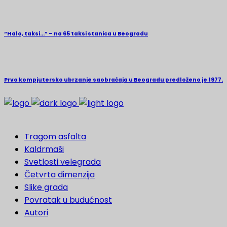
“Halo, taksi…” – na 65 taksi stanica u Beogradu
Prvo kompjutersko ubrzanje saobraćaja u Beogradu predloženo je 1977.
Tragom asfalta
Kaldrmaši
Svetlosti velegrada
Četvrta dimenzija
Slike grada
Povratak u budućnost
Autori