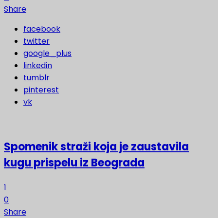
Share
facebook
twitter
google_plus
linkedin
tumblr
pinterest
vk
Spomenik straži koja je zaustavila
kugu prispelu iz Beograda
1
0
Share