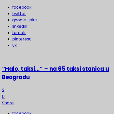
facebook
twitter
google_plus
linkedin
tumblr
pinterest
vk
“Halo, taksi…” – na 65 taksi stanica u
Beogradu
2
0
Share
facebook