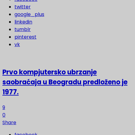
twitter
google_plus
linkedin
tumblr
pinterest
vk
Prvo kompjutersko ubrzanje
saobraćaja u Beogradu predloženo je
1977.
9
0
Share
facebook