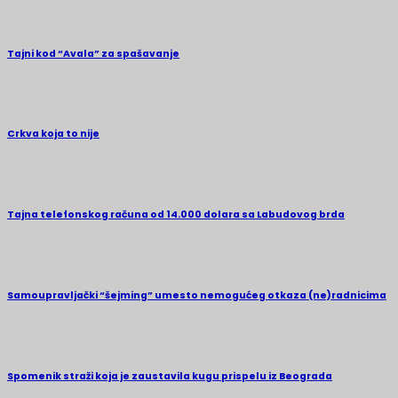
Tajni kod “Avala” za spašavanje
Crkva koja to nije
Tajna telefonskog računa od 14.000 dolara sa Labudovog brda
Samoupravljački “šejming” umesto nemogućeg otkaza (ne)radnicima
Spomenik straži koja je zaustavila kugu prispelu iz Beograda