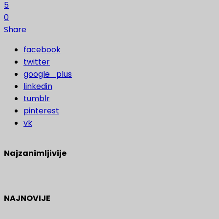
5
0
Share
facebook
twitter
google_plus
linkedin
tumblr
pinterest
vk
Najzanimljivije
NAJNOVIJE