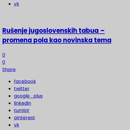
vk
Rušenje jugoslovenskih tabua –
promena pola kao novinska tema
0
0
Share
facebook
twitter
google_plus
linkedin
tumblr
pinterest
vk