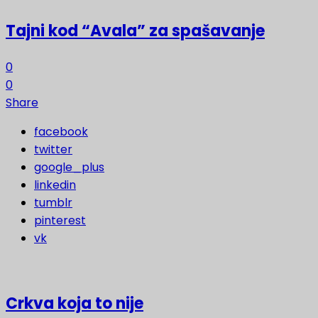
Tajni kod “Avala” za spašavanje
0
0
Share
facebook
twitter
google_plus
linkedin
tumblr
pinterest
vk
Crkva koja to nije